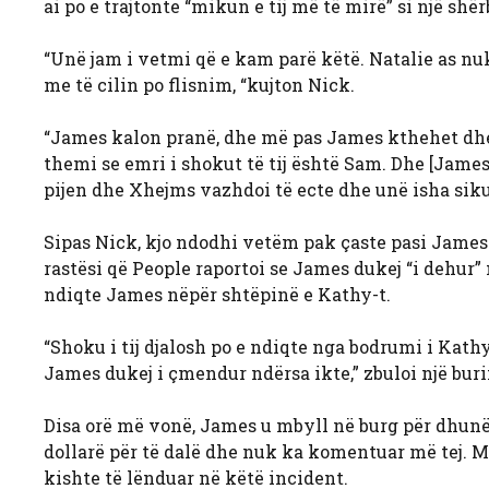
ai po e trajtonte “mikun e tij më të mirë” si një s
“Unë jam i vetmi që e kam parë këtë. Natalie as nuk
me të cilin po flisnim, “kujton Nick.
“James kalon pranë, dhe më pas James kthehet dhe i
themi se emri i shokut të tij është Sam. Dhe [James
pijen dhe Xhejms vazhdoi të ecte dhe unë isha siku
Sipas Nick, kjo ndodhi vetëm pak çaste pasi James 
rastësi që People raportoi se James dukej “i dehur” 
ndiqte James nëpër shtëpinë e Kathy-t.
“Shoku i tij djalosh po e ndiqte nga bodrumi i Kathy
James dukej i çmendur ndërsa ikte,” zbuloi një buri
Disa orë më vonë, James u mbyll në burg për dhunë n
dollarë për të dalë dhe nuk ka komentuar më tej. Meg
kishte të lënduar në këtë incident.