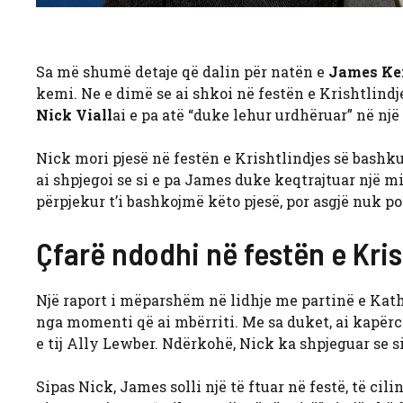
Sa më shumë detaje që dalin për natën e
James Ke
kemi. Ne e dimë se ai shkoi në festën e Krishtlindj
Nick Viall
ai e pa atë “duke lehur urdhëruar” në një 
Nick mori pjesë në festën e Krishtlindjes së bashku m
ai shpjegoi se si e pa James duke keqtrajtuar një mi
përpjekur t’i bashkojmë këto pjesë, por asgjë nuk po
Çfarë ndodhi në festën e Kris
Një raport i mëparshëm në lidhje me partinë e Kat
nga momenti që ai mbërriti. Me sa duket, ai kapër
e tij Ally Lewber. Ndërkohë, Nick ka shpjeguar se si 
Sipas Nick, James solli një të ftuar në festë, të cil