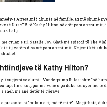
nnedy-t
Arrestimi i dhunës në familje, aq më shumë pye
eve të DirecTV të Kathy Hilton në orët para arrestimit, 
mik të tij.
e gruan e tij, Natalie Joy. Gjatë një episodi të The Viall
k të tij vetëm disa orë para arrestimit. Ne jemi këtu duk
 shtohet.
htlindjeve të Kathy Hilton?
hy-t sugjeroi se alumi i Vanderpump Rules ishte “në hum
ceu tapetin e kuq, por më vonë u pa duke kërcyer me të 
e sheh një anë tjetër të gjërave.
in e prezantoi si “mikun e tij më të mirë”. Megjithatë, duk