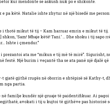
hërbëtor kur mendonte se askush nuk po e shikonte.
 e pa këtë. Natalie ishte zhytur në një bisedë me personi
 thotë mikut të tij – Kam harruar emrin e mikut të tij. 
] shkon, ‘Sam! Mbaje këtë! Tani.’ … Dhe shoku i tij sapo 
r… Ishte i çmendur.”
i prezantoi ata me “mikun e tij më të mirë”. Sigurisht, 
në festë. Një burim i veçantë tha se ata panë një djalë që
-t gjatë gjithë rrugës në oborrin e shtëpisë së Kathy-t, d
m nga partia.
ë familje kundër një gruaje të paidentifikuar. Ai pagoi 
jithatë, avokati i tij u kujtoi të gjithëve pas historisë 