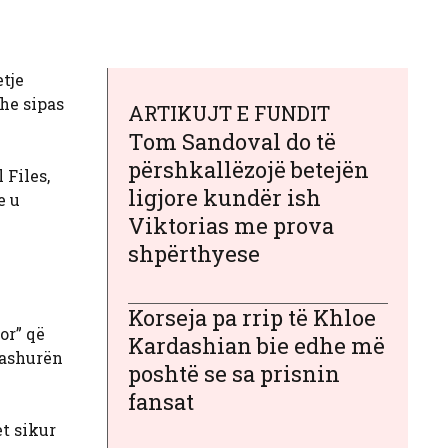
tje
dhe sipas
ARTIKUJT E FUNDIT
Tom Sandoval do të
përshkallëzojë betejën
 Files,
ligjore kundër ish
e u
Viktorias me prova
shpërthyese
Korseja pa rrip të Khloe
or” që
Kardashian bie edhe më
dashurën
poshtë se sa prisnin
fansat
et sikur