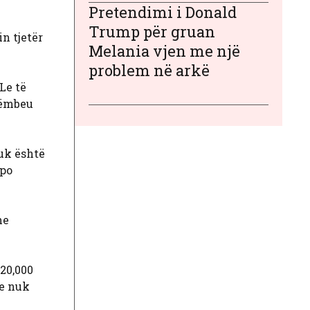
Pretendimi i Donald
Trump për gruan
n tjetër
Melania vjen me një
problem në arkë
Le të
rrëmbeu
nuk është
 po
he
20,000
se nuk