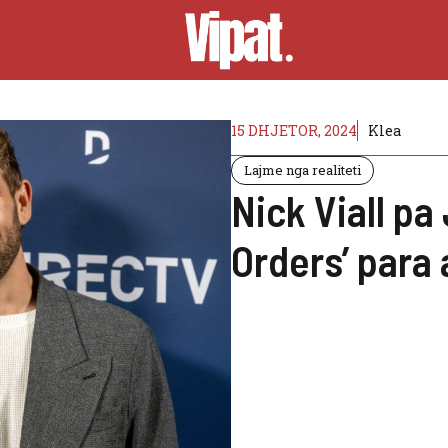
15 DHJETOR, 2024
Klea
Lajme nga realiteti
Nick Viall p
Orders’ para 