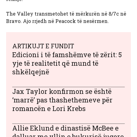
The Valley transmetohet të mërkurën në 8/7c në
Bravo. Ajo rrjedh në Peacock të nesërmen.
ARTIKUJT E FUNDIT
Edicioni i të famshëmve të zërit: 5
yje të realitetit që mund të
shkëlqejnë
Jax Taylor konfirmon se është
‘marrë’ pas thashethemeve për
romancën e Lori Krebs
Allie Eklund e dinastisë McBee e
dalluar me yllin e bukurisë jugore