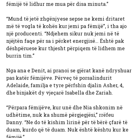
fëmijë të lidhur me mua për disa minuta.”
“Mund të jetë zhgënjyese sepse ne kemi dritaret
më të vogla të kohës kur jemi pa fëmijë”, i tha ajo
një producenti. “Ndjehem sikur nuk jemi në të
njëjtën faqe për sa i përket energjisë… Është pak
dëshpëruese kur thjesht përpiqem të lidhem me
burrin tim.”
Nga ana e Denit, ai pranoi se gjërat kanë ndryshuar
pas katër fëmijëve. Përveç të porsalindurit
Adelaide, familja e tyre përfshin djalin Asher, 4,
dhe binjakët dy vjeçarë Isabella dhe Zariah.
“Përpara fëmijëve, kur unë dhe Nia shkonim në
udhëtime, nuk ka shumë përgjegjësi,” rrëfeu
Danny. “Ne do të kishim lirinë për të bërë çfarë të
duam, kurdo që të duam. Nuk është kështu kur ke
fëmijë.”