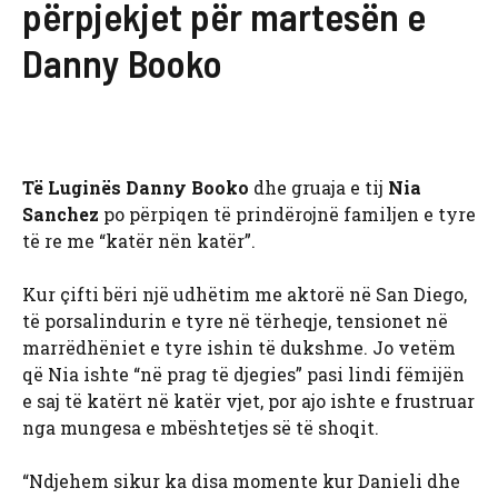
përpjekjet për martesën e
Danny Booko
Të Luginës
Danny Booko
dhe gruaja e tij
Nia
Sanchez
po përpiqen të prindërojnë familjen e tyre
të re me “katër nën katër”.
Kur çifti bëri një udhëtim me aktorë në San Diego,
të porsalindurin e tyre në tërheqje, tensionet në
marrëdhëniet e tyre ishin të dukshme. Jo vetëm
që Nia ishte “në prag të djegies” pasi lindi fëmijën
e saj të katërt në katër vjet, por ajo ishte e frustruar
nga mungesa e mbështetjes së të shoqit.
“Ndjehem sikur ka disa momente kur Danieli dhe