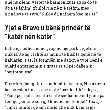
unë nuk jemi vërtet të harmonizuar aq sa do të
doja të ishim”, zbuloi Nia në një rrëfim, mes
grindjeve të tyre. “Nuk e di, ndihem keq me të.”
Yjet e Bravo u bënë prindër të
“katër nën katër”
Edhe një udhëtim në grup në një park argëtimi
nuk ishte aq i lehtë sa mund të kishte qenë në të
kaluarën. Pasi la foshnjën me dadon e tyre, Deni e
quajti entuziazmin e gruas së tij për daljen si
“performuese”.
Duke këmbëngulur se nuk ishte kështu, Nia akuzoi
bashkëshortin e saj se ishte “pak kritik” ndaj saj.
“Fjalë për fjalë, kështu është sjellja ime natyrale pa
fëmijë, por unë jam gjithmonë me fëmijët,” tha ajo.
“Jam i lumtur që jam me ju dhe nuk kam asnjë