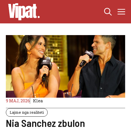
Skip
M
to
content
9 MAJ, 2026
Klea
Lajme nga realiteti
Nia Sanchez zbulon