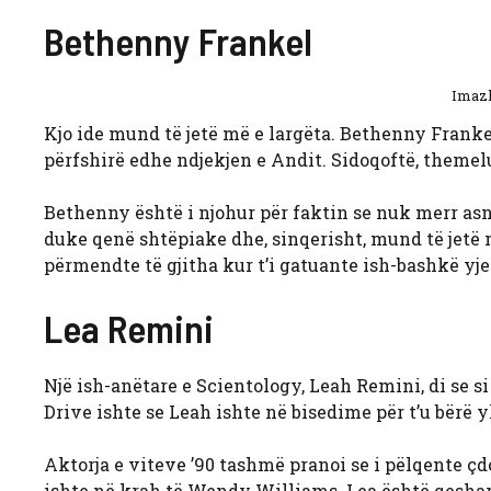
Bethenny Frankel
Imazh
Kjo ide mund të jetë më e largëta. Bethenny Franke
përfshirë edhe ndjekjen e Andit. Sidoqoftë, themelu
Bethenny është i njohur për faktin se nuk merr asnjë
duke qenë shtëpiake dhe, sinqerisht, mund të jetë 
përmendte të gjitha kur t’i gatuante ish-bashkë yjet 
Lea Remini
Një ish-anëtare e Scientology, Leah Remini, di se si
Drive ishte se Leah ishte në bisedime për t’u bërë 
Aktorja e viteve ’90 tashmë pranoi se i pëlqente çdo
ishte në krah të Wendy Williams. Lea është qeshara