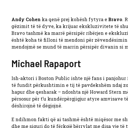
Andy Cohen
ka qenë prej kohësh fytyra e
Bravo
. 
gëzimit të të dyve, ka krijuar ekskluzivitete të shu
Bravo tashmë ka marrë përsipër ribërjen e ekskluzi
është koha të filloni të mendoni për zëvendësimin
mendojmë se mund të marrin përsipër divanin si mik
Michael Rapaport
Ish-aktori i Boston Public ishte një fans i panjohur
të fundit përkushtimin e tij të pavdekshëm ndaj zo
hapur dhe qesharak – ndoshta një Howard Stern më 
përsosur për t’u kundërpërgjigjur atyre amvisave t
dëshirojnë të dëgjojnë.
E ndihmon fakti që ai tashmë është miqësor me sh
dhe me siguri do të fërkojë bërrylat me disa yje të