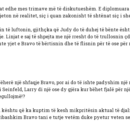
zultat edhe mes trimave më të diskutueshëm. E diplomuara
on në realitet, siç i quan zakonisht të shtënat siç i sh
n të luftonin, gjithçka që Judy do të duhej të bënte ësht
 Linjat e saj të shpejta me një rresht do të trullosnin ç
te yjet e Bravo të bërtisnin dhe të flisnin për të ose për 
ëherë një shfaqje Bravo, por ai do të ishte padyshim një
 i Seinfeld, Larry di një ose dy gjëra kur bëhet fjalë për nj
regullojmë!?
ështu që ka kuptim të kesh mikpritësin aktual të djal
 ribashkim Bravo tani e tutje vetëm duke pyetur veten se 