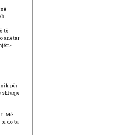
 në
eh.
ë të
do anëtar
njëri-
 mik për
ë shfaqje
it. Më
si do ta