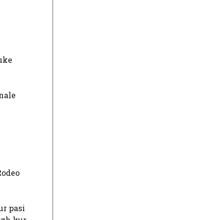
duke
onale
 Rodeo
ur pasi
azh kur