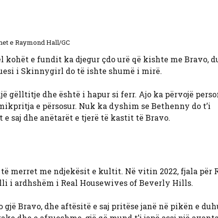
et e Raymond Hall/GC
l kohët e fundit ka djegur çdo urë që kishte me Bravo, 
esi i Skinnygirl do të ishte shumë i mirë.
 gëlltitje dhe është i hapur si ferr. Ajo ka përvojë pers
mikpritja e përsosur. Nuk ka dyshim se Bethenny do t’i
e saj dhe anëtarët e tjerë të kastit të Bravo.
 të merret me ndjekësit e kultit. Në vitin 2022, fjala për
ylli i ardhshëm i Real Housewives of Beverly Hills.
 gjë Bravo, dhe aftësitë e saj pritëse janë në pikën e duh
ke dhe e afrueshme, gjë që mund t’i japë asaj një avant