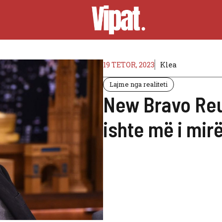
19 TETOR, 2023
Klea
Lajme nga realiteti
New Bravo Reu
ishte më i mir