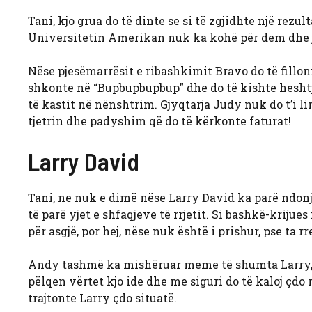
Tani, kjo grua do të dinte se si të zgjidhte një re
Universitetin Amerikan nuk ka kohë për dem dhe jet
Nëse pjesëmarrësit e ribashkimit Bravo do të filloni
shkonte në “Bupbupbupbup” dhe do të kishte heshtje.
të kastit në nënshtrim. Gjyqtarja Judy nuk do t’i lin
tjetrin dhe padyshim që do të kërkonte faturat!
Larry David
Tani, ne nuk e dimë nëse Larry David ka parë ndonj
të parë yjet e shfaqjeve të rrjetit. Si bashkë-krijues
për asgjë, por hej, nëse nuk është i prishur, pse ta r
Andy tashmë ka mishëruar meme të shumta Larry, k
pëlqen vërtet kjo ide dhe me siguri do të kaloj çdo
trajtonte Larry çdo situatë.