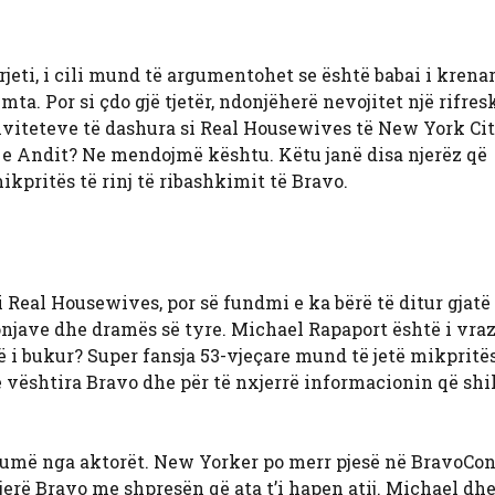
Rrjeti, i cili mund të argumentohet se është babai i krena
mta. Por si çdo gjë tjetër, ndonjëherë nevojitet një rifres
viteteve të dashura si Real Housewives të New York City
 e Andit? Ne mendojmë kështu. Këtu janë disa njerëz që
pritës të rinj të ribashkimit të Bravo.
 i Real Housewives, por së fundmi e ka bërë të ditur gjatë
njave dhe dramës së tyre. Michael Rapaport është i vraz
i bukur? Super fansja 53-vjeçare mund të jetë mikpritës
ë vështira Bravo dhe për të nxjerrë informacionin që shi
umë nga aktorët. New Yorker po merr pjesë në BravoCon
 tjerë Bravo me shpresën që ata t’i hapen atij. Michael d