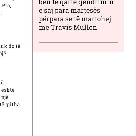
bën të qartë qëndrimin
 Pra,
e saj para martesës
.
përpara se të martohej
me Travis Mullen
uk do të
një
hë
, është
 një
të gjitha