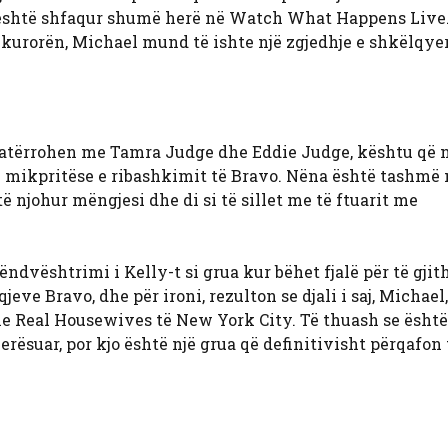
 është shfaqur shumë herë në Watch What Happens Live.
kurorën, Michael mund të ishte një zgjedhje e shkëlqyer
gatërrohen me Tamra Judge dhe Eddie Judge, kështu që n
i mikpritëse e ribashkimit të Bravo. Nëna është tashmë 
ë njohur mëngjesi dhe di si të sillet me të ftuarit me
ëndvështrimi i Kelly-t si grua kur bëhet fjalë për të gjit
eve Bravo, dhe për ironi, rezulton se djali i saj, Michael
 Real Housewives të New York City. Të thuash se është
ësuar, por kjo është një grua që definitivisht përqafon 