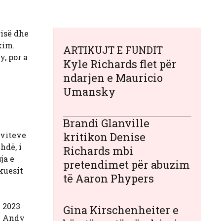
risë dhe
kim.
ARTIKUJT E FUNDIT
, por a
Kyle Richards flet për
ndarjen e Mauricio
Umansky
Brandi Glanville
 viteve
kritikon Denise
hdë, i
Richards mbi
ja e
pretendimet për abuzim
kuesit
të Aaron Phypers
 2023
Gina Kirschenheiter e
he Andy