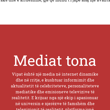
Mediat tona
Vipat është një media në internet dinamike
dhe në rritje, e kushtuar informimit dhe
aktualitetit të celebriteteve, personaliteteve
mediatike dhe emisioneve televizive të
realitetit. E krijuar nga një ekip i apasionuar
në universin e njerëzve të famshëm dhe
televizionit të realitetit, platforma jonë