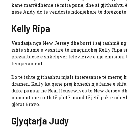
kanë marrëdhënie të mira pune, dhe ai gjithashtu
nëse Andy do të vendoste ndonjëherë të dorëzonte 
Kelly Ripa
Vendasja nga New Jersey dhe burri i saj tashmë n
ishte shumë e vështirë të imagjinohej Kelly Ripa s
prezantuese e shkëlqyer televizive e një emisioni t
temperament.
Do të ishte gjithashtu mjaft interesante të merrej k
dramën. Kelly ka qenë prej kohësh një fanse e shfaqj
duke punuar në Real Housewives të New Jersey dhe
moment me rreth të plotë mund të jetë pak e nënvler
gjërat Bravo.
Gjyqtarja Judy