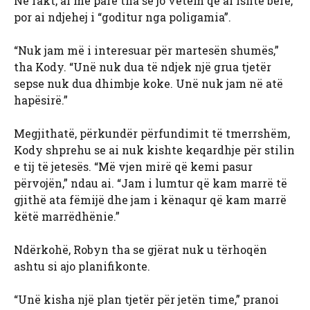
Në fakt, ai më parë tha se jo vetëm që ai ishte bërë,
por ai ndjehej i “goditur nga poligamia”.
“Nuk jam më i interesuar për martesën shumës,”
tha Kody. “Unë nuk dua të ndjek një grua tjetër
sepse nuk dua dhimbje koke. Unë nuk jam në atë
hapësirë.”
Megjithatë, përkundër përfundimit të tmerrshëm,
Kody shprehu se ai nuk kishte keqardhje për stilin
e tij të jetesës. “Më vjen mirë që kemi pasur
përvojën,” ndau ai. “Jam i lumtur që kam marrë të
gjithë ata fëmijë dhe jam i kënaqur që kam marrë
këtë marrëdhënie.”
Ndërkohë, Robyn tha se gjërat nuk u tërhoqën
ashtu si ajo planifikonte.
“Unë kisha një plan tjetër për jetën time,” pranoi