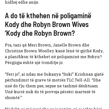
hidhej edhe anije.
A do të kthehen në poligaminë
Kody dhe Robyn Brown Wives
‘Kody dhe Robyn Brown?
Pra, tani që Meri Brown, Janelle Brown dhe
Christine Brown Woolley kanë lënë të gjithë Kody,
a planifikon të kthehet në poligaminë me Robyn?
Përgjigja është një tronditje jo.
“Ferr jo”, ai ndau me Sukanya “Suki” Krishnan gjatë
përfundimit të grave të motrës TLC Tell-All. “Dhe
unë do t’ju them pse, sepse ne tashmë dështuam.
Unë kurrë nuk do të provoja përsëri martesë të
shumtë.”