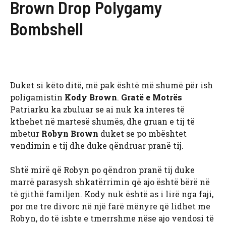
Brown Drop Polygamy
Bombshell
Duket si këto ditë, më pak është më shumë për ish
poligamistin
Kody Brown
.
Gratë e Motrës
Patriarku ka zbuluar se ai nuk ka interes të
kthehet në martesë shumës, dhe gruan e tij të
mbetur
Robyn Brown
duket se po mbështet
vendimin e tij dhe duke qëndruar pranë tij.
Shtë mirë që Robyn po qëndron pranë tij duke
marrë parasysh shkatërrimin që ajo është bërë në
të gjithë familjen. Kody nuk është as i lirë nga faji,
por me tre divorc në një farë mënyre që lidhet me
Robyn, do të ishte e tmerrshme nëse ajo vendosi të