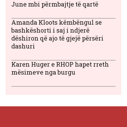
June mbi përmbajtje të qartë
Amanda Kloots këmbëngul se
bashkëshorti i saj i ndjerë
dëshiron që ajo të gjejë përsëri
dashuri
Karen Huger e RHOP hapet rreth
mësimeve nga burgu