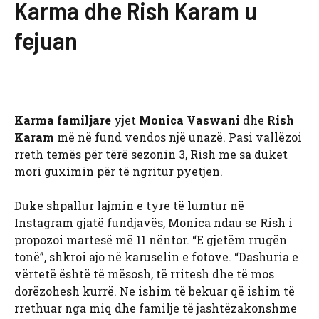
Karma dhe Rish Karam u
fejuan
Karma familjare
yjet
Monica Vaswani
dhe
Rish
Karam
më në fund vendos një unazë. Pasi vallëzoi
rreth temës për tërë sezonin 3, Rish me sa duket
mori guximin për të ngritur pyetjen.
Duke shpallur lajmin e tyre të lumtur në
Instagram gjatë fundjavës, Monica ndau se Rish i
propozoi martesë më 11 nëntor. “E gjetëm rrugën
tonë”, shkroi ajo në karuselin e fotove. “Dashuria e
vërtetë është të mësosh, të rritesh dhe të mos
dorëzohesh kurrë. Ne ishim të bekuar që ishim të
rrethuar nga miq dhe familje të jashtëzakonshme