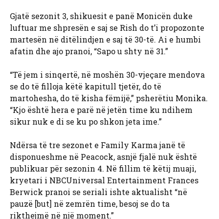
Gjatë sezonit 3, shikuesit e panë Monicën duke
luftuar me shpresën e saj se Rish do t’i propozonte
martesën në ditëlindjen e saj të 30-të. Ai e humbi
afatin dhe ajo pranoi, “Sapo u shty në 31.”
“Të jem i sinqertë, në moshën 30-vjeçare mendova
se do të filloja këtë kapitull tjetër, do të
martohesha, do të kisha fëmijë,” psherëtiu Monika.
“Kjo është hera e parë në jetën time ku ndihem
sikur nuk e di se ku po shkon jeta ime.”
Ndërsa të tre sezonet e Family Karma janë të
disponueshme në Peacock, asnjë fjalë nuk është
publikuar për sezonin 4. Në fillim të këtij muaji,
kryetari i NBCUniversal Entertainment Frances
Berwick pranoi se seriali ishte aktualisht “në
pauzë [but] në zemrën time, besoj se do ta
rikthejmë në një moment.”