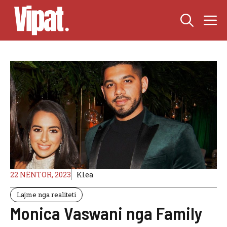
Skip
M
to
content
22 NËNTOR, 2023
Klea
Lajme nga realiteti
Monica Vaswani nga Family