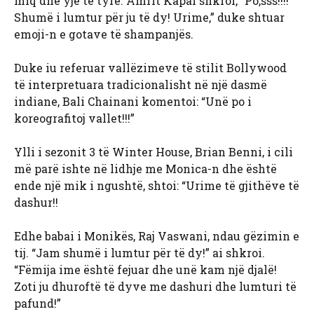
miq dhe yje të tyre. Amrit Kapai shkroi, “Po,sss!!!!
Shumë i lumtur për ju të dy! Urime,” duke shtuar
emoji-n e gotave të shampanjës.
Duke iu referuar vallëzimeve të stilit Bollywood
të interpretuara tradicionalisht në një dasmë
indiane, Bali Chainani komentoi: “Unë po i
koreografitoj vallet!!!”
Ylli i sezonit 3 të Winter House, Brian Benni, i cili
më parë ishte në lidhje me Monica-n dhe është
ende një mik i ngushtë, shtoi: “Urime të gjithëve të
dashur!!
Edhe babai i Monikës, Raj Vaswani, ndau gëzimin e
tij. “Jam shumë i lumtur për të dy!” ai shkroi.
“Fëmija ime është fejuar dhe unë kam një djalë!
Zoti ju dhuroftë të dyve me dashuri dhe lumturi të
pafund!”