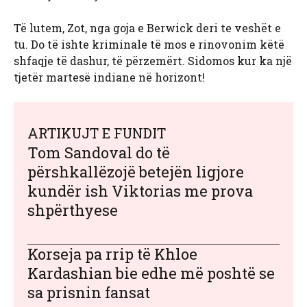
Të lutem, Zot, nga goja e Berwick deri te veshët e
tu. Do të ishte kriminale të mos e rinovonim këtë
shfaqje të dashur, të përzemërt. Sidomos kur ka një
tjetër martesë indiane në horizont!
ARTIKUJT E FUNDIT
Tom Sandoval do të
përshkallëzojë betejën ligjore
kundër ish Viktorias me prova
shpërthyese
Korseja pa rrip të Khloe
Kardashian bie edhe më poshtë se
sa prisnin fansat