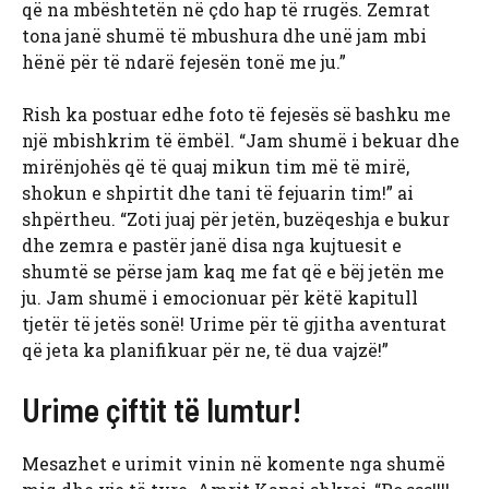
që na mbështetën në çdo hap të rrugës. Zemrat
tona janë shumë të mbushura dhe unë jam mbi
hënë për të ndarë fejesën tonë me ju.”
Rish ka postuar edhe foto të fejesës së bashku me
një mbishkrim të ëmbël. “Jam shumë i bekuar dhe
mirënjohës që të quaj mikun tim më të mirë,
shokun e shpirtit dhe tani të fejuarin tim!” ai
shpërtheu. “Zoti juaj për jetën, buzëqeshja e bukur
dhe zemra e pastër janë disa nga kujtuesit e
shumtë se përse jam kaq me fat që e bëj jetën me
ju. Jam shumë i emocionuar për këtë kapitull
tjetër të jetës sonë! Urime për të gjitha aventurat
që jeta ka planifikuar për ne, të dua vajzë!”
Urime çiftit të lumtur!
Mesazhet e urimit vinin në komente nga shumë