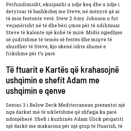
Përfundimisht, ekuipazhi u ndje keq dhe u ndje i
detyruar të bashkohej me Steve, në mënyrë që ai
të mos festonte vetë. Stew 2 Amy Johnson u fut
veçanërisht në të dhe bëri çmos për të ndihmuar
Steve të kalonte një kohë të mirë. Midis zgjedhjes
së çuditshme të temës së festës dhe miqve të
shurdhër të Steve, kjo skenë ishte shumë e
frikshme për t’u parë.
Të ftuarit e Kartës që krahasojnë
ushqimin e shefit Adam me
ushqimin e qenve
Sezoni 3 i Below Deck Mediterranean prezantoi një
nga darkat më të sikletshme që shfaqja ka parë
ndonjëherë. Shefi i kuzhinës Adam Glick përgatiti
një darkë me makarona për një grup të ftuarish, të