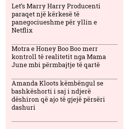
Let’s Marry Harry Producenti
paraqet një kërkesë të
panegociueshme për yllin e
Netflix
Motra e Honey Boo Boo merr
kontroll të realitetit nga Mama
June mbi përmbajtje të qartë
Amanda Kloots këmbëngul se
bashkëshorti i saj i ndjerë
dëshiron që ajo të gjejë përsëri
dashuri