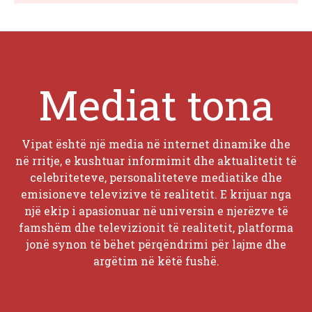
Mediat tona
Vipat është një media në internet dinamike dhe
në rritje, e kushtuar informimit dhe aktualitetit të
celebriteteve, personaliteteve mediatike dhe
emisioneve televizive të realitetit. E krijuar nga
një ekip i apasionuar në universin e njerëzve të
famshëm dhe televizionit të realitetit, platforma
jonë synon të bëhet përqëndrimi për lajme dhe
argëtim në këtë fushë.