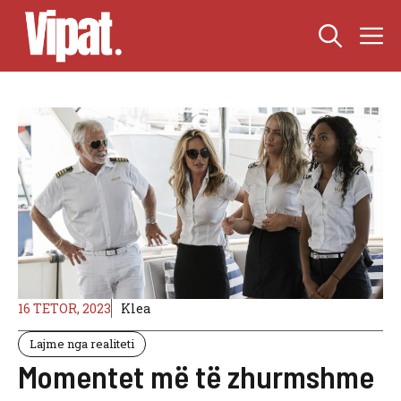
Skip
M
to
content
16 TETOR, 2023
Klea
Lajme nga realiteti
Momentet më të zhurmshme