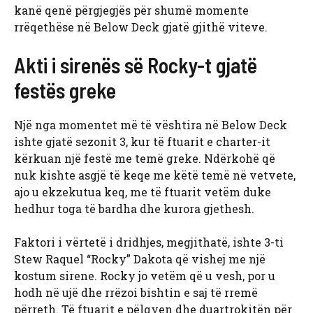
kanë qenë përgjegjës për shumë momente
rrëqethëse në Below Deck gjatë gjithë viteve.
Akti i sirenës së Rocky-t gjatë
festës greke
Një nga momentet më të vështira në Below Deck
ishte gjatë sezonit 3, kur të ftuarit e charter-it
kërkuan një festë me temë greke. Ndërkohë që
nuk kishte asgjë të keqe me këtë temë në vetvete,
ajo u ekzekutua keq, me të ftuarit vetëm duke
hedhur toga të bardha dhe kurora gjethesh.
Faktori i vërtetë i dridhjes, megjithatë, ishte 3-ti
Stew Raquel “Rocky” Dakota që vishej me një
kostum sirene. Rocky jo vetëm që u vesh, por u
hodh në ujë dhe rrëzoi bishtin e saj të rremë
përreth. Të ftuarit e pëlqyen dhe duartrokitën për