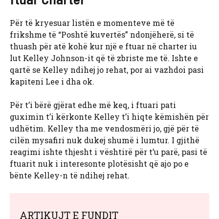
Për të kryesuar listën e momenteve më të
frikshme të “Poshtë kuvertës” ndonjëherë, si të
thuash për atë kohë kur një e ftuar në charter iu
lut Kelley Johnson-it që të zbriste me të. Ishte e
qartë se Kelley ndihej jo rehat, por ai vazhdoi pasi
kapiteni Lee i dha ok.
Për t’i bërë gjërat edhe më keq, i ftuari pati
guximin t’i kërkonte Kelley t’i hiqte këmishën për
udhëtim. Kelley tha me vendosmëri jo, gjë për të
cilën mysafiri nuk dukej shumë i lumtur. I gjithë
reagimi ishte thjesht i vështirë për t’u parë, pasi të
ftuarit nuk i interesonte plotësisht që ajo po e
bënte Kelley-n të ndihej rehat.
ARTIKUJT E FUNDIT