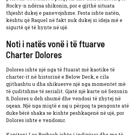
Rocky-n ndërsa shikonin, por e gjithë situata
thjesht dukej e panevojshme. Festa ishte natën,
kështu që Raquel në fakt nuk dukej si ideja më e
sigurtë që të hynte në ujë.
Noti i natës vonë i të ftuarve
Charter Dolores
Dolores ishte një nga të ftuarat më kaotike të
charter-it në historinë e Below Deck, e cila
gjithashtu u dha shikuesve një nga momentet më
të çuditshme të serialit. Gjatë një karte në Sezonin
8, Dolores u deh shumë dhe vendosi të zhytej në
oqean. Një nga miqtë e saj u përpoq ta pengonte atë
duke bërë shaka se kishte peshkaqenë në ujë, por
Dolores ishte e vendosur.
Kapiteni Lee Rosbach ishte i indinjuar dhe me të