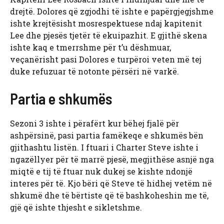
drejtë. Dolores që zgjodhi të ishte e papërgjegjshme
ishte krejtësisht mosrespektuese ndaj kapitenit
Lee dhe pjesës tjetër të ekuipazhit. E gjithë skena
ishte kaq e tmerrshme për t’u dëshmuar,
veçanërisht pasi Dolores e turpëroi veten më tej
duke refuzuar të notonte përsëri në varkë.
Partia e shkumës
Sezoni 3 ishte i përafërt kur bëhej fjalë për
ashpërsinë, pasi partia famëkeqe e shkumës bën
gjithashtu listën. I ftuari i Charter Steve ishte i
ngazëllyer për të marrë pjesë, megjithëse asnjë nga
miqtë e tij të ftuar nuk dukej se kishte ndonjë
interes për të. Kjo bëri që Steve të hidhej vetëm në
shkumë dhe të bërtiste që të bashkoheshin me të,
gjë që ishte thjesht e sikletshme.