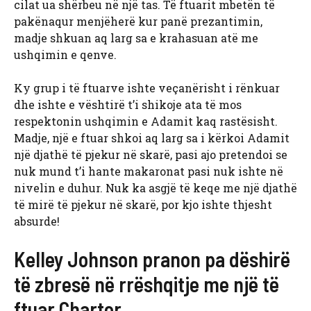
cilat ua shërbeu në një tas. Të ftuarit mbetën të
pakënaqur menjëherë kur panë prezantimin,
madje shkuan aq larg sa e krahasuan atë me
ushqimin e qenve.
Ky grup i të ftuarve ishte veçanërisht i rënkuar
dhe ishte e vështirë t’i shikoje ata të mos
respektonin ushqimin e Adamit kaq rastësisht.
Madje, një e ftuar shkoi aq larg sa i kërkoi Adamit
një djathë të pjekur në skarë, pasi ajo pretendoi se
nuk mund t’i hante makaronat pasi nuk ishte në
nivelin e duhur. Nuk ka asgjë të keqe me një djathë
të mirë të pjekur në skarë, por kjo ishte thjesht
absurde!
Kelley Johnson pranon pa dëshirë
të zbresë në rrëshqitje me një të
ftuar Charter