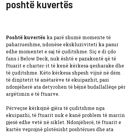
poshtë kuvertës
Poshtë kuvertës
ka parë shumë momente të
paharrueshme, ndonëse ekskluziviteti ka pasur
edhe momentet e saj të çuditshme. Siç e di çdo
fans i Below Deck, nuk është e pazakontë që të
ftuarit e charter-it të kenë kërkesa qesharake dhe
të çuditshme. Këto kërkesa shpesh vijnë në dëm
të dinjitetit të anëtarëve të ekuipazhit, pasi
ndonjëherë ata detyrohen të bëjnë budallallëqe për
argëtimin e të ftuarve.
Përveçse kërkojnë gjëra të çuditshme nga
ekuipazhi, të ftuarit nuk e kanë problem të marrin
pjesë edhe vetë në siklet. Ndonjëherë, të ftuarit e
kartës veprojnë plotësisht poshtërues dhe ata