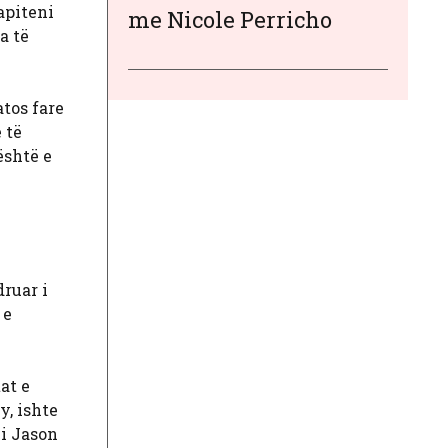
apiteni
me Nicole Perricho
a të
tos fare
 të
është e
druar i
 e
at e
y, ishte
ni Jason