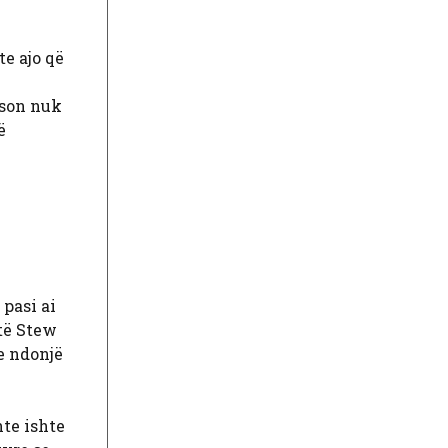
te ajo që
ason nuk
ë
 pasi ai
-të Stew
e ndonjë
hte ishte