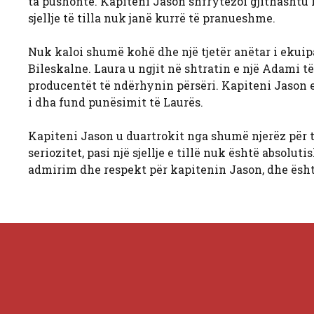
ta pushonte. Kapiteni Jason shfrytëzoi gjithashtu r
sjellje të tilla nuk janë kurrë të pranueshme.
Nuk kaloi shumë kohë dhe një tjetër anëtar i ekuipa
Bileskalne. Laura u ngjit në shtratin e një Adami të 
producentët të ndërhynin përsëri. Kapiteni Jason e
i dha fund punësimit të Laurës.
Kapiteni Jason u duartrokit nga shumë njerëz për t
seriozitet, pasi një sjellje e tillë nuk është absol
admirim dhe respekt për kapitenin Jason, dhe është