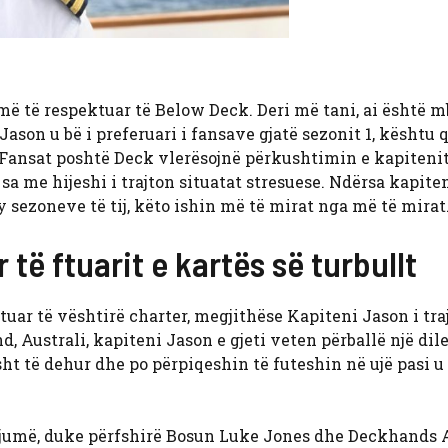
ë të respektuar të Below Deck. Deri më tani, ai është m
ason u bë i preferuari i fansave gjatë sezonit 1, kështu 
. Fansat poshtë Deck vlerësojnë përkushtimin e kapiteni
sa me hijeshi i trajton situatat stresuese. Ndërsa kapite
ezoneve të tij, këto ishin më të mirat nga më të mirat
 të ftuarit e kartës së turbullt
uar të vështirë charter, megjithëse Kapiteni Jason i traj
d, Australi, kapiteni Jason e gjeti veten përballë një di
sht të dehur dhe po përpiqeshin të futeshin në ujë pasi u
gjumë, duke përfshirë Bosun Luke Jones dhe Deckhands