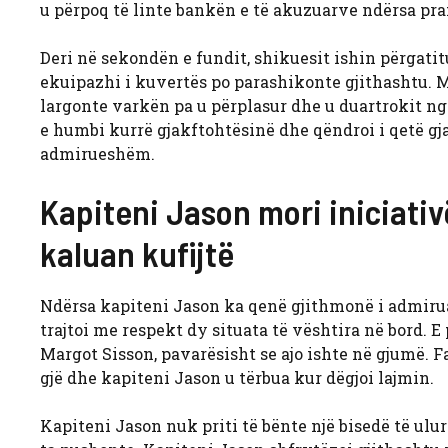
u përpoq të linte bankën e të akuzuarve ndërsa pra
Deri në sekondën e fundit, shikuesit ishin përgatitu
ekuipazhi i kuvertës po parashikonte gjithashtu. Me
largonte varkën pa u përplasur dhe u duartrokit ng
e humbi kurrë gjakftohtësinë dhe qëndroi i qetë gjatë
admirueshëm.
Kapiteni Jason mori iniciativ
kaluan kufijtë
Ndërsa kapiteni Jason ka qenë gjithmonë i admiruar 
trajtoi me respekt dy situata të vështira në bord. E 
Margot Sisson, pavarësisht se ajo ishte në gjumë. 
gjë dhe kapiteni Jason u tërbua kur dëgjoi lajmin.
Kapiteni Jason nuk priti të bënte një bisedë të ulur