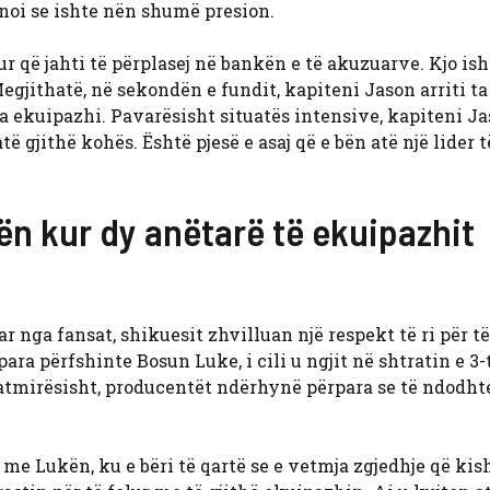
noi se ishte nën shumë presion.
r që jahti të përplasej në bankën e të akuzuarve. Kjo ish
gjithatë, në sekondën e fundit, kapiteni Jason arriti ta
a ekuipazhi. Pavarësisht situatës intensive, kapiteni J
 gjithë kohës. Është pjesë e asaj që e bën atë një lider t
ën kur dy anëtarë të ekuipazhit
nga fansat, shikuesit zhvilluan një respekt të ri për të
para përfshinte Bosun Luke, i cili u ngjit në shtratin e 3
Fatmirësisht, producentët ndërhynë përpara se të ndodht
 me Lukën, ku e bëri të qartë se e vetmja zgjedhje që kis