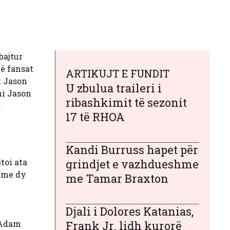
bajtur
që fansat
ARTIKUJT E FUNDIT
t Jason
U zbulua traileri i
ni Jason
ribashkimit të sezonit
.
17 të RHOA
Kandi Burruss hapet për
toi ata
grindjet e vazhdueshme
leme dy
me Tamar Braxton
Djali i Dolores Katanias,
 Adam
Frank Jr. lidh kurorë