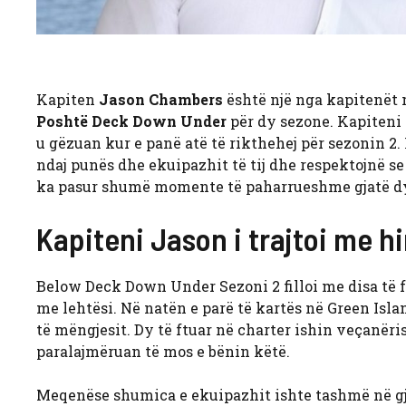
Kapiten
Jason Chambers
është një nga kapitenët m
Poshtë Deck Down Under
për dy sezone. Kapiteni J
u gëzuan kur e panë atë të rikthehej për sezonin 2
ndaj punës dhe ekuipazhit të tij dhe respektojnë se 
ka pasur shumë momente të paharrueshme gjatë dy s
Kapiteni Jason i trajtoi me hir
Below Deck Down Under Sezoni 2 filloi me disa të ft
me lehtësi. Në natën e parë të kartës në Green Islan
të mëngjesit. Dy të ftuar në charter ishin veçanëri
paralajmëruan të mos e bënin këtë.
Meqenëse shumica e ekuipazhit ishte tashmë në 