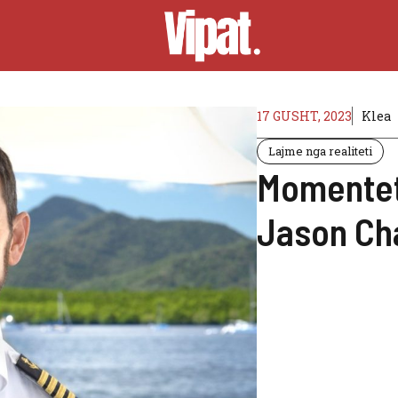
17 GUSHT, 2023
Klea
Lajme nga realiteti
Momentet 
Jason C