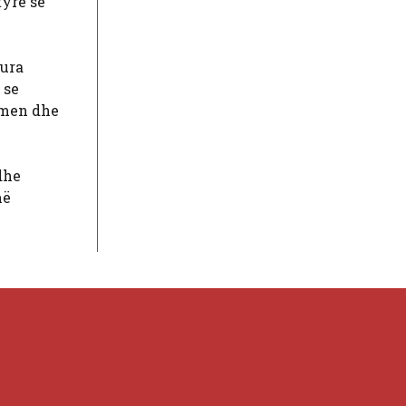
tyre se
aura
 se
shmen dhe
dhe
më