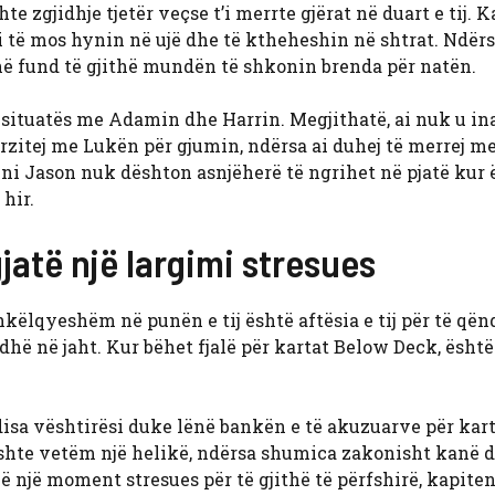
 zgjidhje tjetër veçse t’i merrte gjërat në duart e tij. K
i të mos hynin në ujë dhe të ktheheshin në shtrat. Ndërs
 në fund të gjithë mundën të shkonin brenda për natën.
situatës me Adamin dhe Harrin. Megjithatë, ai nuk u ina
rzitej me Lukën për gjumin, ndërsa ai duhej të merrej me
eni Jason nuk dështon asnjëherë të ngrihet në pjatë kur 
hir.
jatë një largimi stresues
hkëlqyeshëm në punën e tij është aftësia e tij për të qën
hë në jaht. Kur bëhet fjalë për kartat Below Deck, është
 disa vështirësi duke lënë bankën e të akuzuarve për kart
ishte vetëm një helikë, ndërsa shumica zakonisht kanë d
ë një moment stresues për të gjithë të përfshirë, kapite