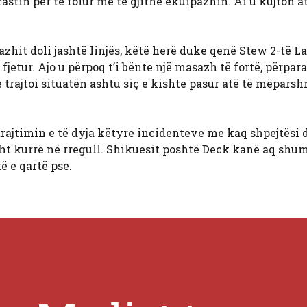
astin për të folur me të gjithë ekuipazhin. Ai u kujton a
zhit doli jashtë linjës, këtë herë duke qenë Stew 2-të L
fjetur. Ajo u përpoq t’i bënte një masazh të fortë, përpara
 trajtoi situatën ashtu siç e kishte pasur atë të mëpar
rajtimin e të dyja këtyre incidenteve me kaq shpejtësi 
utisht kurrë në rregull. Shikuesit poshtë Deck kanë aq shu
 e qartë pse.