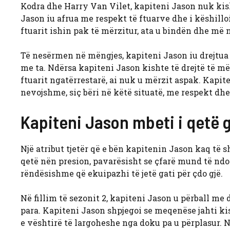
Kodra dhe Harry Van Vilet, kapiteni Jason nuk kishte
Jason iu afrua me respekt të ftuarve dhe i këshillo
ftuarit ishin pak të mërzitur, ata u bindën dhe më
Të nesërmen në mëngjes, kapiteni Jason iu drejtua 
me ta. Ndërsa kapiteni Jason kishte të drejtë të më
ftuarit ngatërrestarë, ai nuk u mërzit aspak. Kapit
nevojshme, siç bëri në këtë situatë, me respekt dhe 
Kapiteni Jason mbeti i qetë g
Një atribut tjetër që e bën kapitenin Jason kaq të s
qetë nën presion, pavarësisht se çfarë mund të ndod
rëndësishme që ekuipazhi të jetë gati për çdo gjë.
Në fillim të sezonit 2, kapiteni Jason u përball me
para. Kapiteni Jason shpjegoi se meqenëse jahti k
e vështirë të largoheshe nga doku pa u përplasur. N