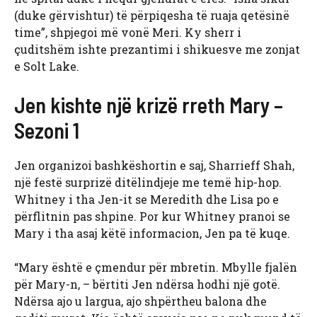
(duke gërvishtur) të përpiqesha të ruaja qetësinë
time”, shpjegoi më vonë Meri. Ky sherr i
çuditshëm ishte prezantimi i shikuesve me zonjat
e Solt Lake.
Jen kishte një krizë rreth Mary –
Sezoni 1
Jen organizoi bashkëshortin e saj, Sharrieff Shah,
një festë surprizë ditëlindjeje me temë hip-hop.
Whitney i tha Jen-it se Meredith dhe Lisa po e
përflitnin pas shpine. Por kur Whitney pranoi se
Mary i tha asaj këtë informacion, Jen pa të kuqe.
“Mary është e çmendur për mbretin. Mbylle fjalën
për Mary-n, – bërtiti Jen ndërsa hodhi një gotë.
Ndërsa ajo u largua, ajo shpërtheu balona dhe