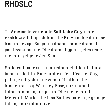
RHOSLC
Të
Amvise të vërteta të Solt Lake City
ishte
ekskluziviteti që shikuesit e Bravo nuk e dinin se
kishin nevojë. Zonjat na dhanë shumë drama të
jashtëzakonshme. Dhe drama ligjore e jetës reale,
me mirësjellje të Jen Shah.
Shikuesit panë se si marrëdhëniet dikur të forta u
bënë të akullta. Ride-or-die e Jen, Heather Gay,
pati një ndryshim në zemër. Heather dhe
kushërira e saj, Whitney Rose, nuk mund të
lidheshin me njëri-tjetrin. Dhe më të mirat
Meredith Marks dhe Lisa Barlow patën një grindje
falë një mikrofoni live.