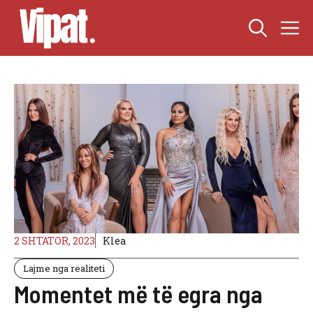
Skip
M
to
content
2 SHTATOR, 2023
Klea
Lajme nga realiteti
Momentet më të egra nga