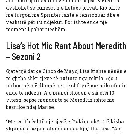
Jen ishte gjithashtu i zemëruar sepse Meredith
dyshohet se punësoi një hetues privat. Kjo luftë
me furgon me Sprinter ishte e tensionuar dhe e
vështirë për t’u ndjekur. Por ishte ende një
moment i paharrueshëm.
Lisa’s Hot Mic Rant About Meredith
– Sezoni 2
Gjatë një darke Cinco de Mayo, Lisa kishte nënën e
të gjitha shkrirjeve të nxitura nga tekila. Ajo u
tërhoq në një dhomë për të shfryrë me mikrofonin
ende të ndezur. Ajo pranoi shoqen e saj prej 10
vitesh, sepse mendonte se Meredith ishte më
besnike ndaj Marisë.
“Meredith është një pjesë e f*cking sh*t. Të kisha
shpinën dhe jam ofenduar nga kjo,” tha Lisa. “Ajo