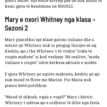
goditi muret. Kjo është arsyeja pse ne nuk mund të
kemi gjëra të këndshme në RHOSLC.
Mary e nxori Whitney nga klasa –
Sezoni 2
Mary planifikoi një klasë gatimi italiane dhe u
mërzit që Whitney nuk iu përgjigj thirrjes së saj.
Kështu, ajo i tha Whitney-t të vishte “rroba të
rrugës mafioze” si kod veshjeje. Në realitet, “moda
italiane e rrugës” ishte kërkesa aktuale e modës.
E gjora Whitney po ngiste makinën, kështu që ajo
nuk mund të fliste me Marinë. Por Maria nuk
pranoi këtë justifikim.
“Mund të shkosh, vajzë e vogël!” Mary i bërtiti
Whitney-t ndërsa ajo e urdhëroi të dilte nga festa.