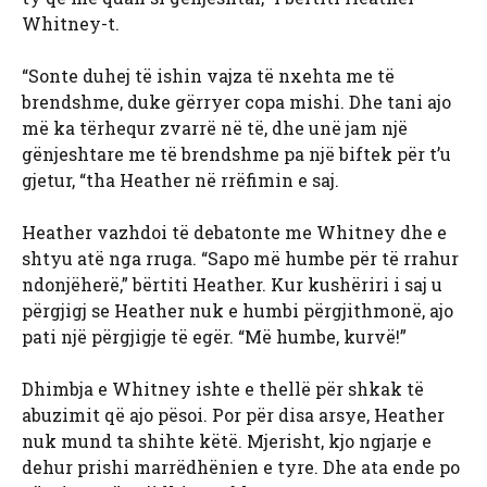
Whitney-t.
“Sonte duhej të ishin vajza të nxehta me të
brendshme, duke gërryer copa mishi. Dhe tani ajo
më ka tërhequr zvarrë në të, dhe unë jam një
gënjeshtare me të brendshme pa një biftek për t’u
gjetur, “tha Heather në rrëfimin e saj.
Heather vazhdoi të debatonte me Whitney dhe e
shtyu atë nga rruga. “Sapo më humbe për të rrahur
ndonjëherë,” bërtiti Heather. Kur kushëriri i saj u
përgjigj se Heather nuk e humbi përgjithmonë, ajo
pati një përgjigje të egër. “Më humbe, kurvë!”
Dhimbja e Whitney ishte e thellë për shkak të
abuzimit që ajo pësoi. Por për disa arsye, Heather
nuk mund ta shihte këtë. Mjerisht, kjo ngjarje e
dehur prishi marrëdhënien e tyre. Dhe ata ende po