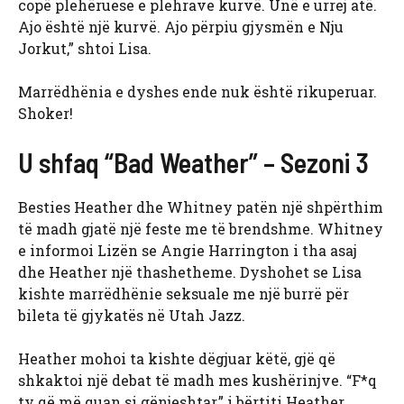
copë plehëruese e plehrave kurvë. Unë e urrej atë.
Ajo është një kurvë. Ajo përpiu gjysmën e Nju
Jorkut,” shtoi Lisa.
Marrëdhënia e dyshes ende nuk është rikuperuar.
Shoker!
U shfaq “Bad Weather” – Sezoni 3
Besties Heather dhe Whitney patën një shpërthim
të madh gjatë një feste me të brendshme. Whitney
e informoi Lizën se Angie Harrington i tha asaj
dhe Heather një thashetheme. Dyshohet se Lisa
kishte marrëdhënie seksuale me një burrë për
bileta të gjykatës në Utah Jazz.
Heather mohoi ta kishte dëgjuar këtë, gjë që
shkaktoi një debat të madh mes kushërinjve. “F*q
ty që më quan si gënjeshtar,” i bërtiti Heather