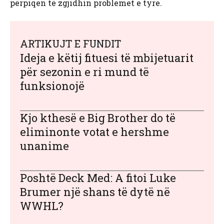
përpiqen të zgjidhin problemet e tyre.
ARTIKUJT E FUNDIT
Ideja e këtij fituesi të mbijetuarit
për sezonin e ri mund të
funksionojë
Kjo kthesë e Big Brother do të
eliminonte votat e hershme
unanime
Poshtë Deck Med: A fitoi Luke
Brumer një shans të dytë në
WWHL?