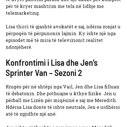
për të kryer mashtrim me tela në lidhje me
telemarketing.
Lisa thirri të gjashtë avokatët e saj, ndërsa zonjat u
përpoqën të përpunonin lajmin. Ky ishte një nga
episodet më të mira të televizionit realitet
ndonjëherë.
Konfrontimi i Lisa dhe Jen’s
Sprinter Van – Sezoni 2
Rrugës për në shtëpi nga Vail, Jen dhe Lisa filluan
të debatonin. Dhe pothuajse u kthye fizike. Jen u
përball me Lizën për miqësinë e saj me Meredith.
Ndërsa Lisa donte të ishte neutrale, Jen e urdhëroi
atë të zgjidhte një anë.