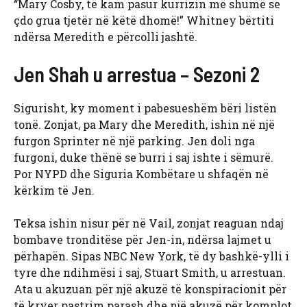
“Mary Cosby, të kam pasur kurrizin më shumë se
çdo grua tjetër në këtë dhomë!” Whitney bërtiti
ndërsa Meredith e përcolli jashtë.
Jen Shah u arrestua – Sezoni 2
Sigurisht, ky moment i pabesueshëm bëri listën
tonë. Zonjat, pa Mary dhe Meredith, ishin në një
furgon Sprinter në një parking. Jen doli nga
furgoni, duke thënë se burri i saj ishte i sëmurë.
Por NYPD dhe Siguria Kombëtare u shfaqën në
kërkim të Jen.
Teksa ishin nisur për në Vail, zonjat reaguan ndaj
bombave tronditëse për Jen-in, ndërsa lajmet u
përhapën. Sipas NBC New York, të dy bashkë-ylli i
tyre dhe ndihmësi i saj, Stuart Smith, u arrestuan.
Ata u akuzuan për një akuzë të konspiracionit për
të kryer pastrim parash dhe një akuzë për komplot