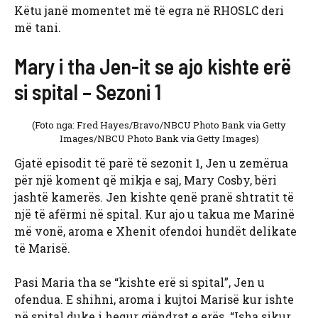
Këtu janë momentet më të egra në RHOSLC deri
më tani.
Mary i tha Jen-it se ajo kishte erë
si spital – Sezoni 1
(Foto nga: Fred Hayes/Bravo/NBCU Photo Bank via Getty
Images/NBCU Photo Bank via Getty Images)
Gjatë episodit të parë të sezonit 1, Jen u zemërua
për një koment që mikja e saj, Mary Cosby, bëri
jashtë kamerës. Jen kishte qenë pranë shtratit të
një të afërmi në spital. Kur ajo u takua me Marinë
më vonë, aroma e Xhenit ofendoi hundët delikate
të Marisë.
Pasi Maria tha se “kishte erë si spital”, Jen u
ofendua. E shihni, aroma i kujtoi Marisë kur ishte
në spital duke i hequr gjëndrat e erës. “Isha sikur