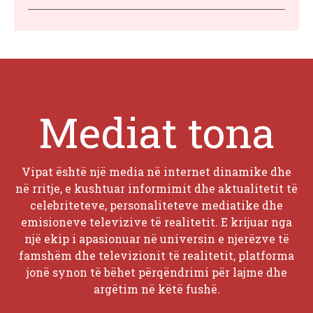
Mediat tona
Vipat është një media në internet dinamike dhe
në rritje, e kushtuar informimit dhe aktualitetit të
celebriteteve, personaliteteve mediatike dhe
emisioneve televizive të realitetit. E krijuar nga
një ekip i apasionuar në universin e njerëzve të
famshëm dhe televizionit të realitetit, platforma
jonë synon të bëhet përqëndrimi për lajme dhe
argëtim në këtë fushë.