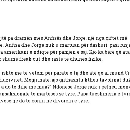
ëjtë pa dramën mes Anfisës dhe Jorge, një nga çiftet më
e. Anfisa dhe Jorge nuk u martuan për dashuri, pasi rusj
sa amerikani e ndiqte për pamjen e saj. Kjo ka bërë që ata
 shumë freak out dhe raste të dhunës fizike.
o ishte me të vetëm për paratë e tij dhe atë që ai mund t’i 
zivitet. Megjithatë, ajo gjithashtu ktheu tavolinat duk
, a do të dilje me mua?” Ndonëse Jorge nuk i pëlqeu mëny
transaksionale të martesës së tyre. Papajtueshmëria e ty
ese që do të çonin në divorcin e tyre.