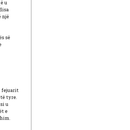
që u
disa
 një
ës së
e
fejuarit
të tyre.
si u
ët e
shim.