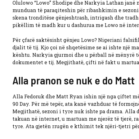
Olulowo “Lowo” Shodipe dhe Narkyia Lathan janë një ç
munduan të paraqiteshin për ribashkimin e sezonit 4
skena tronditëse gënjeshtrash, intrigash dhe tradh
pikëllim të madh kur u dashurua me Lowo në interne
Për çfarë saktësisht gënjeu Lowo? Nigeriani falsifi
djalit të tij. Kjo çoi në shqetësime se ai ishte një
kështu. Narkyia gjurmoi dhe u përball në mënyrë të
dokumentet e tij. Megjithatë, çifti në fakt u martu
Alla pranon se nuk e do Matt
Alla Fedoruk dhe Matt Ryan ishin një nga çiftet më
90 Day. Për më tepër, ata kanë vazhduar të formojn
Megjithatë, sezoni i tyre nuk ishte pa drama. Alla
takuan në internet, u martuan me njerëz të tjerë, 
tyre. Ata gjetën rrugën e kthimit tek njëri-tjetri p