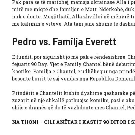
Pak para se të martohej, mamaja ukrainase Alla i p
mirë me miqtë dhe familjen e Matt. Ndërkohë, duke
nuk e donte. Megjithatë, Alla zhvilloi në mënyrë t
me kalimin e viteve. Ata tani janë shumë të dashurua
Pedro vs. Familja Everett
E fundit, por sigurisht jo më pak e rëndësishme, C
fejuarit 90 Day. Yjet e Family Chantel bënë debuti
kaotike. Familja e Chantel, e udhëhequr nga prin
besonte burrit të saj vendas nga Republika Domeni
Prindërit e Chantelit kishin dyshime qesharake për P
zuzarit në një shkallë pothuajse komike, pasi e aku
shije e dramës që do të vazhdonte mes Chantel, Ped
NA THONI – CILI ANËTAR I KASTIT 90 DITOR 