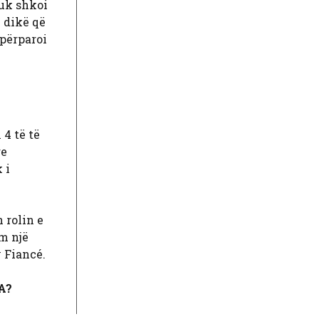
nuk shkoi
 dikë që
 përparoi
4 të të
re
 i
 rolin e
ëm një
 Fiancé.
A?