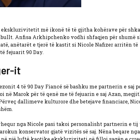
 ekskluzivitetit më ikonë të të gjitha kohërave për shka
embullt. Anfisa Arkhipchenko vodhi shfaqjen për shumë 
, anëtarët e tjerë të kastit si Nicole Nafizer arritën të
 fejuarit 90 Day.
er-it
sezonit 4 të 90 Day Fiancé së bashku me partnerin e saj p
oi në Marok për të qenë me të fejuarin e saj Azan, megji
 Përveç dallimeve kulturore dhe betejave financiare, Nic
eshëm.
rhequr nga Nicole pasi takoi personalisht partnerin e tij 
rokun konservator gjatë vizitës së saj. Nëna beqare nga
në një luftë kaotike ekskluziviteti që filloi sagën e çrre