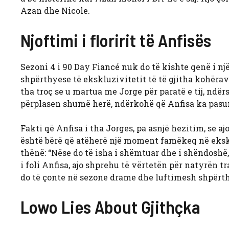
Azan dhe Nicole.
Njoftimi i floririt të Anfisës
Sezoni 4 i 90 Day Fiancé nuk do të kishte qenë i nj
shpërthyese të ekskluzivitetit të të gjitha kohërav
tha troç se u martua me Jorge për paratë e tij, ndër
përplasen shumë herë, ndërkohë që Anfisa ka pasur
Fakti që Anfisa i tha Jorges, pa asnjë hezitim, se aj
është bërë që atëherë një moment famëkeq në eksklu
thënë: “Nëse do të isha i shëmtuar dhe i shëndoshë
i foli Anfisa, ajo shprehu të vërtetën për natyrën 
do të çonte në sezone drame dhe luftimesh shpërthy
Lowo Lies About Gjithçka