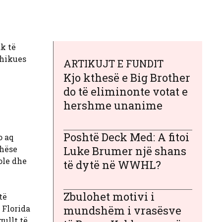
k të
shikues
ARTIKUJT E FUNDIT
Kjo kthesë e Big Brother
do të eliminonte votat e
hershme unanime
Poshtë Deck Med: A fitoi
o aq
thëse
Luke Brumer një shans
ole dhe
të dytë në WWHL?
Zbulohet motivi i
të
 Florida
mundshëm i vrasësve
gullt të