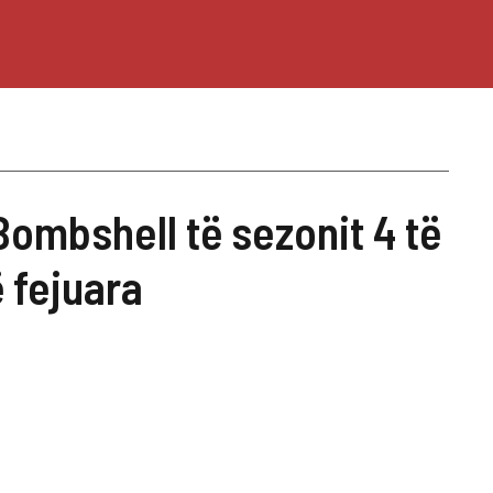
ombshell të sezonit 4 të
ë fejuara