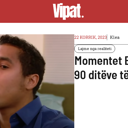
22 KORRIK, 2023
Klea
Lajme nga realiteti
Momentet B
90 ditëve t