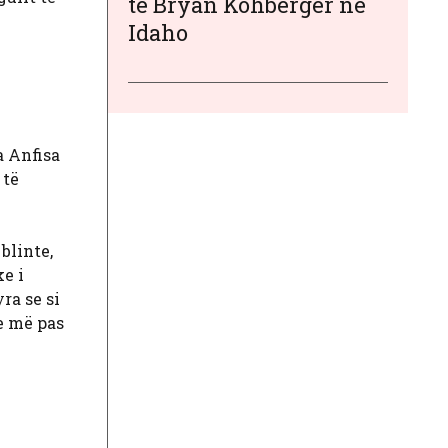
të Bryan Kohberger në
Idaho
a Anfisa
 të
blinte,
e i
ra se si
re më pas