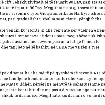
ift i ekskluzivitetit të të fejuarit 90 Day, pasi ata as 
 të të fejuarit 90 Day. Megjithatë, ata gjithsesi shtuan 
tie në sezonin e tyre. Gruaja amerikane Narkyia ishte në
t, pasi gradualisht u zbulua se ai gënjeu për gjithçka.
koi vendin ku jetonte, si dhe gënjente për vdekjen e nën
 mashtrues i romancave që donte para, megjithëse nuk isht
 paharrueshme me Lowo-n pasi ai iu lut që t’i merrte
a dhe tani jetojnë së bashku në SHBA me vajzën e tyre.
 pak dramatikë dhe më të pëlqyeshëm të sezonit 4 të të 
ë një familje të kombinuar të lumtur dhe kanë dy fëmijë 
 dhe Matt u lidhën përsëri në mënyrë të paharrueshme pa
ranë jashtë kontaktit dhe më pas u divorcuan nga partner
ër shkak të dashurisë. Megjithatë, kjo dashuri u vu në dy