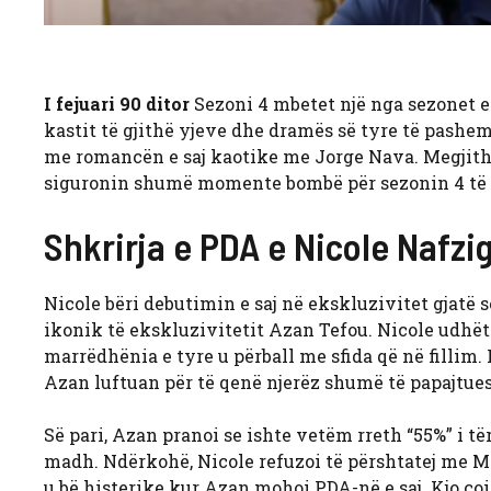
I fejuari 90 ditor
Sezoni 4 mbetet një nga sezonet e
kastit të gjithë yjeve dhe dramës së tyre të pash
me romancën e saj kaotike me Jorge Nava. Megjithatë
siguronin shumë momente bombë për sezonin 4 të të
Shkrirja e PDA e Nicole Nafzig
Nicole bëri debutimin e saj në ekskluzivitet gjatë 
ikonik të ekskluzivitetit Azan Tefou. Nicole udhët
marrëdhënia e tyre u përball me sfida që në fillim.
Azan luftuan për të qenë njerëz shumë të papajtu
Së pari, Azan pranoi se ishte vetëm rreth “55%” i të
madh. Ndërkohë, Nicole refuzoi të përshtatej me Ma
u bë histerike kur Azan mohoi PDA-në e saj. Kjo çoi 