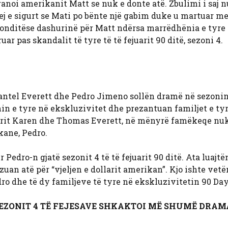
ranoi amerikanit Matt se nuk e donte atë. Zbulimi i saj 
j e sigurt se Mati po bënte një gabim duke u martuar me
ronditëse dashurinë për Matt ndërsa marrëdhënia e tyre
r pas skandalit të tyre të të fejuarit 90 ditë, sezoni 4.
hantel Everett dhe Pedro Jimeno sollën dramë në sezonin 
min e tyre në ekskluzivitet dhe prezantuan familjet e ty
dërit Karen dhe Thomas Everett, në mënyrë famëkeqe nuk
kane, Pedro.
edro-n gjatë sezonit 4 të të fejuarit 90 ditë. Ata luajtën
zuan atë për “vjeljen e dollarit amerikan”. Kjo ishte vet
ro dhe të dy familjeve të tyre në ekskluzivitetin 90 Day
I SEZONIT 4 TË FEJESAVE SHKAKTOI MË SHUMË DRAM