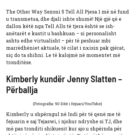
The Other Way Sezoni 5 Tell All Pjesa 1 më në fund
u transmetua, dhe djali ishte shumë! Një gjë që e
dallon këtë nga Tell Alls të tjera është se ish-
anëtarët e kastit u bashkuan – si personalisht
ashtu edhe virtualisht – për të peshuar mbi
marrëdhëniet aktuale, të cilat i nxisin pak gjërat,
siç do ta shihni. Le të kalojmë në momentet më
tronditëse.
Kimberly kundër Jenny Slatten –
Përballja
(Fotografia: 90 Ditë i fejuari/YouTube)
Kimberly u shpërngul në Indi për të qenë me të
fejuarin e saj Tejaswi, i njohur ndryshe si TJ, dhe
më pas tronditi shikuesit kur ajo u shpërnda për