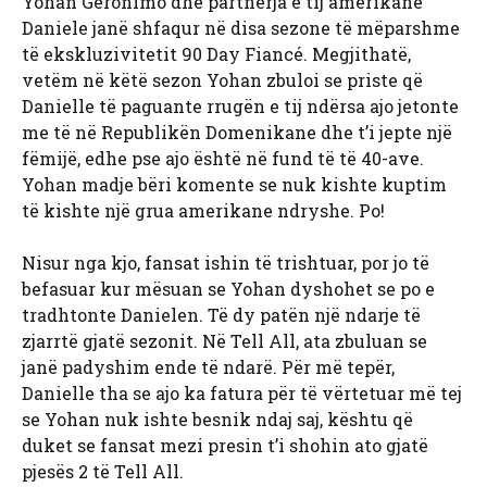
Yohan Geronimo dhe partnerja e tij amerikane
Daniele janë shfaqur në disa sezone të mëparshme
të ekskluzivitetit 90 Day Fiancé. Megjithatë,
vetëm në këtë sezon Yohan zbuloi se priste që
Danielle të paguante rrugën e tij ndërsa ajo jetonte
me të në Republikën Domenikane dhe t’i jepte një
fëmijë, edhe pse ajo është në fund të të 40-ave.
Yohan madje bëri komente se nuk kishte kuptim
të kishte një grua amerikane ndryshe. Po!
Nisur nga kjo, fansat ishin të trishtuar, por jo të
befasuar kur mësuan se Yohan dyshohet se po e
tradhtonte Danielen. Të dy patën një ndarje të
zjarrtë gjatë sezonit. Në Tell All, ata zbuluan se
janë padyshim ende të ndarë. Për më tepër,
Danielle tha se ajo ka fatura për të vërtetuar më tej
se Yohan nuk ishte besnik ndaj saj, kështu që
duket se fansat mezi presin t’i shohin ato gjatë
pjesës 2 të Tell All.