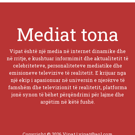
Mediat tona
Vipat është një media në internet dinamike dhe
në rritje, e kushtuar informimit dhe aktualitetit të
celebriteteve, personaliteteve mediatike dhe
emisioneve televizive të realitetit. E krijuar nga
një ekip i apasionuar në universin e njerëzve të
famshëm dhe televizionit të realitetit, platforma
jonë synon të bëhet përqëndrimi për lajme dhe
argëtim në këtë fushë.
Copyright © 2026 Vipat |
vipat@aol.com