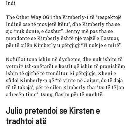
Indi.
The Other Way OG i tha Kimberly-t të “respektojë
Indinë ose të mos jetë këtu”, dhe Kimberly tha se
ajo “nuk donte, e dashur”. Jenny më pas tha se
mendonte se Kimberly është një vajzë e llastuar,
për të cilën Kimberly u përgjigj: “Ti nuk je e mirë”.
Nofullat tona ishin në dysheme, dhe nuk ishim të
vetmit! Ish-anëtarët e kastit që ishin të pranishëm
ishin të gjithë të tronditur. Si përgjigje, Xheni e
sfidoi Kimberly-n që “të vinte në Jaipur, do të doja
të të takoja”, për të cilën Kimberly tha: “Do të të jap
adresën time”. Dang, flasim për të nxehtë!
Julio pretendoi se Kirsten e
tradhtoi atë