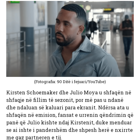
(Fotografia: 90 Ditë i fejuari/YouTube)
Kirsten Schoemaker dhe Julio Moya u shfaqën në
shfaqje në fillim të sezonit, por më pas u ndanë
dhe ndaluan së kaluari para ekranit. Ndërsa ata u
shfaqën në emision, fansat e urrenin qëndrimin që
panë që Julio kishte ndaj Kirstenit, duke menduar
se ai ishte i pandershëm dhe shpesh herë e nxirrte
me gaz partneren e tij.