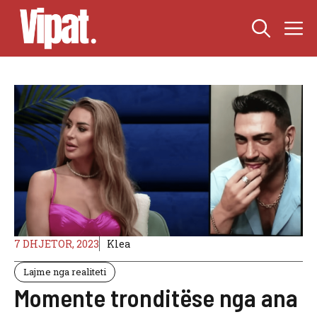
Skip
M
to
content
7 DHJETOR, 2023
Klea
Lajme nga realiteti
Momente tronditëse nga ana