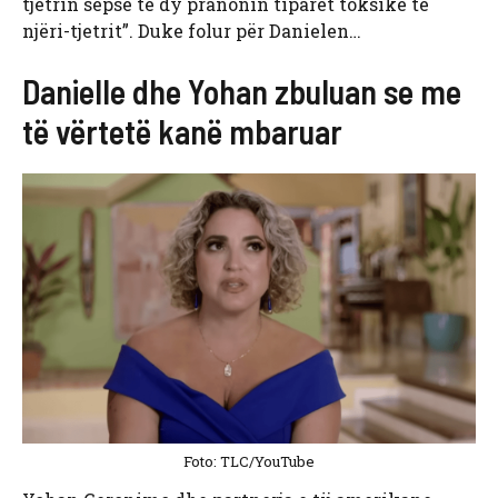
tjetrin sepse të dy pranonin tiparet toksike të
njëri-tjetrit”. Duke folur për Danielen…
Danielle dhe Yohan zbuluan se me
të vërtetë kanë mbaruar
Foto: TLC/YouTube