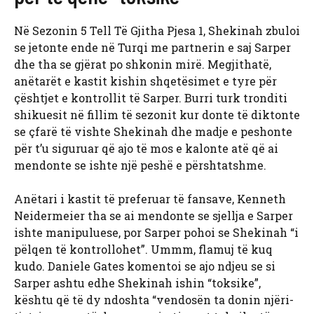
Në Sezonin 5 Tell Të Gjitha Pjesa 1, Shekinah zbuloi
se jetonte ende në Turqi me partnerin e saj Sarper
dhe tha se gjërat po shkonin mirë. Megjithatë,
anëtarët e kastit kishin shqetësimet e tyre për
çështjet e kontrollit të Sarper. Burri turk tronditi
shikuesit në fillim të sezonit kur donte të diktonte
se çfarë të vishte Shekinah dhe madje e peshonte
për t’u siguruar që ajo të mos e kalonte atë që ai
mendonte se ishte një peshë e përshtatshme.
Anëtari i kastit të preferuar të fansave, Kenneth
Neidermeier tha se ai mendonte se sjellja e Sarper
ishte manipuluese, por Sarper pohoi se Shekinah “i
pëlqen të kontrollohet”. Ummm, flamuj të kuq
kudo. Daniele Gates komentoi se ajo ndjeu se si
Sarper ashtu edhe Shekinah ishin “toksike”,
kështu që të dy ndoshta “vendosën ta donin njëri-