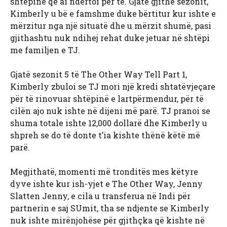
shtëpinë që ai ndërtoi për të. Gjatë gjithë sezonit,
Kimberly u bë e famshme duke bërtitur kur ishte e
mërzitur nga një situatë dhe u mërzit shumë, pasi
gjithashtu nuk ndihej rehat duke jetuar në shtëpi
me familjen e TJ.
Gjatë sezonit 5 të The Other Way Tell Part 1,
Kimberly zbuloi se TJ mori një kredi shtatëvjeçare
për të rinovuar shtëpinë e lartpërmendur, për të
cilën ajo nuk ishte në dijeni më parë. TJ pranoi se
shuma totale ishte 12,000 dollarë dhe Kimberly u
shpreh se do të donte t’ia kishte thënë këtë më
parë.
Megjithatë, momenti më tronditës mes këtyre
dyve ishte kur ish-yjet e The Other Way, Jenny
Slatten
Jenny, e cila u transferua në Indi për
partnerin e saj SUmit, tha se ndjente se Kimberly
nuk ishte mirënjohëse për gjithçka që kishte në