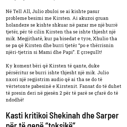
Në Tell All, Julio zbuloi se ai kishte pasur
probleme besimi me Kirsten. Ai akuzoi gruan
holandeze se kishte shkuar në pazar me një burrë
tjetër, për të cilin Kirsten tha se ishte thjesht një
mik. Megjithatë, kur pa bisedat e tyre, Xhulio tha
se pa që Kirsten dhe burri tjetër “po e thërrisnin
njëri-tjetrin si Mami dhe Papi”. E çrregullt!
Ky koment bëri që Kirsten të qante, duke
përsëritur se burri ishte thjesht një mik. Julio
nxori një regjistrim audio që ai tha se do të
vërtetonte pabesinë e Kirstenit. Fansat do të duhet
të presin deri në pjesën 2 për të parë se çfarë do të
ndodhë!
Kasti kritikoi Shekinah dhe Sarper
për të qenë “toksikë”