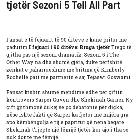
tjetër Sezoni 5 Tell All Part
Fansat e të fejuarit të 90 ditëve e kanë pritur me
padurim
I fejuari i 90 ditëve: Rruga tjetër
Trego të
gjitha pas një sezoni dramatik. Sezoni 5 i The
Other Way na dha shumë gjëra, duke përfshirë
zënkat e paharrueshme me britma që Kimberly
Rochelle pati me partnerin e saj Tejaswi Goswami.
Fansat kishin shumë mendime edhe për çiftin
kontrovers Sarper Guven dhe Shekinah Garner. Ky
çift gjithmonë dukej se po debatonte për diçka,
nëse ishte fakti që Sarper ka fjetur me mijëra gra
apo këmbëngulja e tij e papritur që nëna beqare
Shekinah t’i jepte një fëmijë tjetër kur ajo i tha se
nuk donte më fëmijë.