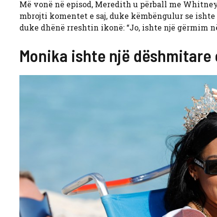
Më vonë në episod, Meredith u përball me Whitney
mbrojti komentet e saj, duke këmbëngulur se ishte t
duke dhënë rreshtin ikonë: “Jo, ishte një gërmim 
Monika ishte një dëshmitare 