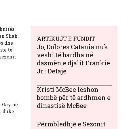
hnitës.
Jen Shah,
ARTIKUJT E FUNDIT
es dhe
Jo, Dolores Catania nuk
nte të
veshi të bardha në
sezonit
dasmën e djalit Frankie
Jr.: Detaje
Kristi McBee lëshon
bombë për të ardhmen e
r Gay në
dinastisë McBee
e, duke
Përmbledhje e Sezonit