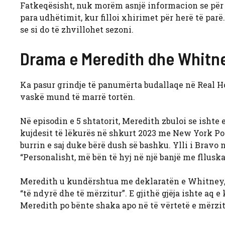
Fatkeqësisht, nuk morëm asnjë informacion se për k
para udhëtimit, kur filloi xhirimet për herë të par
se si do të zhvillohet sezoni.
Drama e Meredith dhe Whitne
Ka pasur grindje të panumërta budallaqe në Real 
vaskë mund të marrë tortën.
Në episodin e 5 shtatorit, Meredith zbuloi se ishte
kujdesit të lëkurës në shkurt 2023 me New York Po
burrin e saj duke bërë dush së bashku. Ylli i Brav
“Personalisht, më bën të hyj në një banjë me flluska
Meredith u kundërshtua me deklaratën e Whitney, 
“të ndyrë dhe të mërzitur”. E gjithë gjëja ishte aq 
Meredith po bënte shaka apo në të vërtetë e mërzitu