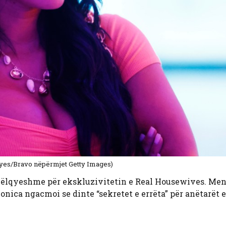
ayes/Bravo nëpërmjet Getty Images)
shkëlqyeshme për ekskluzivitetin e Real Housewives. Me
Monica ngacmoi se dinte “sekretet e errëta” për anëtarët e 