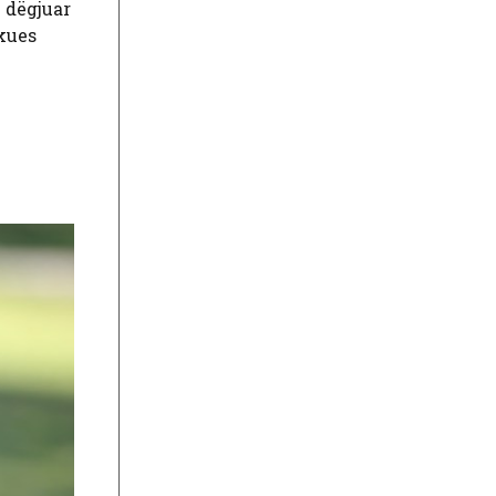
i dëgjuar
ykues