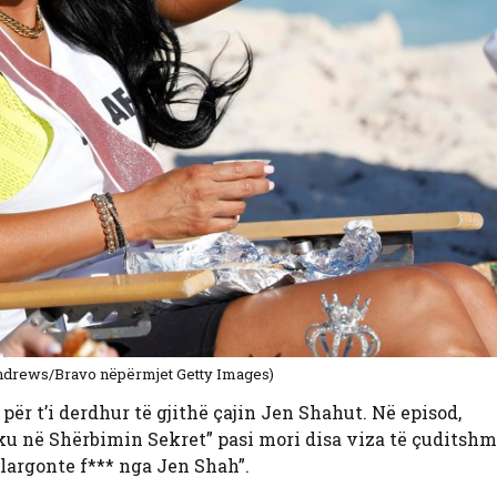
Andrews/Bravo nëpërmjet Getty Images)
 për t’i derdhur të gjithë çajin Jen Shahut. Në episod,
miku në Shërbimin Sekret” pasi mori disa viza të çuditsh
“largonte f*** nga Jen Shah”.