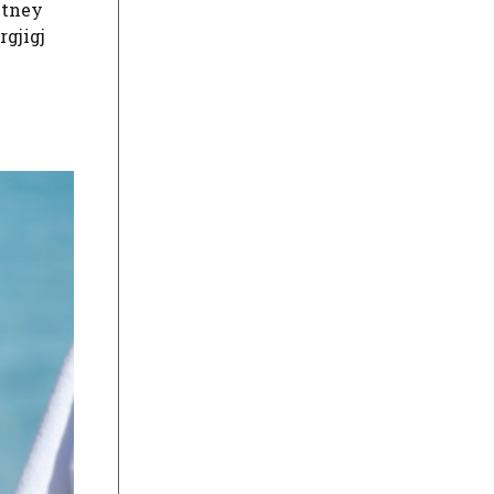
itney
rgjigj