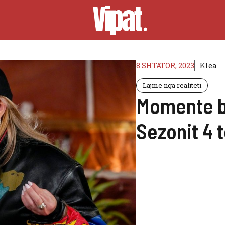
8 SHTATOR, 2023
Klea
Lajme nga realiteti
Momente b
Sezonit 4