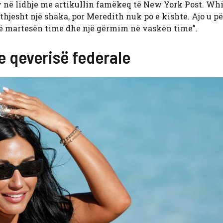
 në lidhje me artikullin famëkeq të New York Post. Wh
hjesht një shaka, por Meredith nuk po e kishte. Ajo u pë
në martesën time dhe një gërmim në vaskën time”.
e qeverisë federale