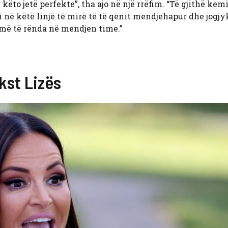
këto jetë perfekte”, tha ajo në një rrëfim. “Të gjithë kem
eci në këtë linjë të mirë të të qenit mendjehapur dhe jogj
humë të rënda në mendjen time.”
kst Lizës