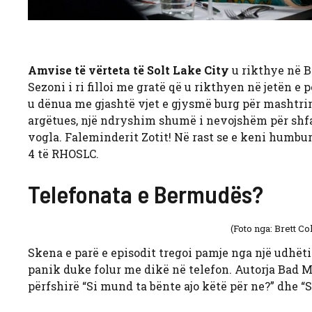
Amvise të vërteta të Solt Lake City
u rikthye në B
Sezoni i ri filloi me gratë që u rikthyen në jetën e
u dënua me gjashtë vjet e gjysmë burg për mashtri
argëtues, një ndryshim shumë i nevojshëm për shfa
vogla. Faleminderit Zotit! Në rast se e keni humbu
4 të RHOSLC.
Telefonata e Bermudës?
(Foto nga: Brett C
Skena e parë e episodit tregoi pamje nga një udh
panik duke folur me dikë në telefon. Autorja Bad M
përfshirë “Si mund ta bënte ajo këtë për ne?” dhe “S