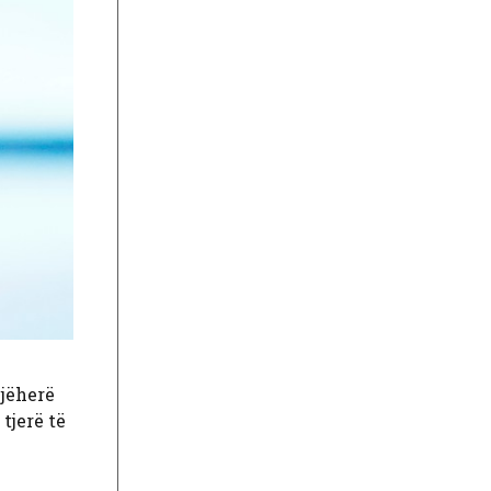
njëherë
tjerë të