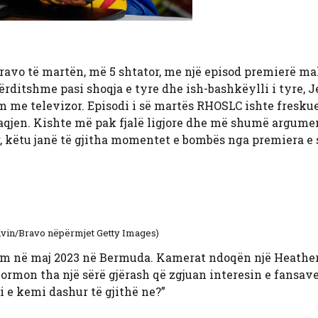
ravo të martën, më 5 shtator, me një episod premierë ma
 përditshme pasi shoqja e tyre dhe ish-bashkëylli i tyre, 
m me televizor. Episodi i së martës RHOSLC ishte fresku
qjen. Kishte më pak fjalë ligjore dhe më shumë argume
r, këtu janë të gjitha momentet e bombës nga premiera e 
olvin/Bravo nëpërmjet Getty Images)
ëtim në maj 2023 në Bermuda. Kamerat ndoqën një Heathe
ormon tha një sërë gjërash që zgjuan interesin e fansav
i e kemi dashur të gjithë ne?”