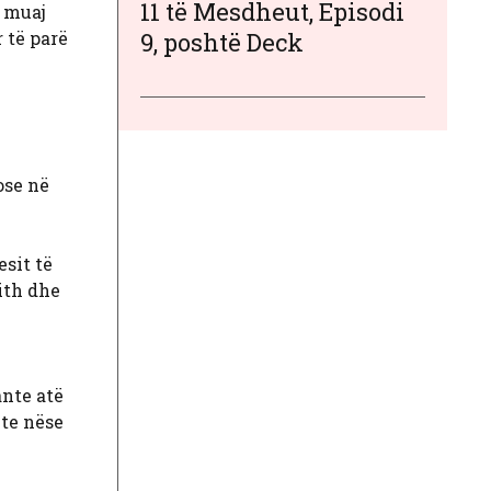
11 të Mesdheut, Episodi
r muaj
 të parë
9, poshtë Deck
ose në
sit të
ith dhe
nte atë
nte nëse