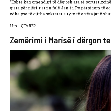
“Është kaq çmenduri të dëgjosh ata të portretizojnë 
gjëra për njëri-tjetrin falë Jen-it. Po përpiqem të 
edhe pse të gjitha sekretet e tyre të errëta janë s
Um… ÇFARË?
Zemërimi i Marisë i dërgon te