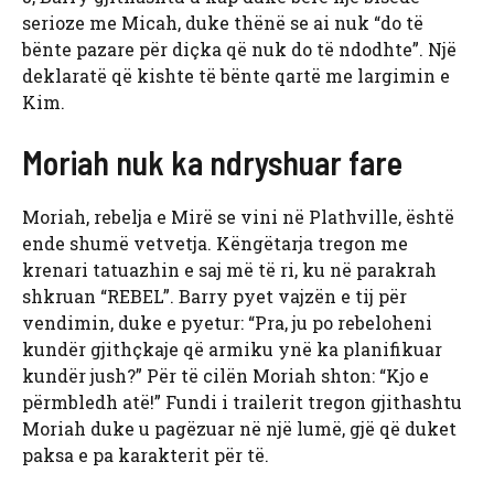
serioze me Micah, duke thënë se ai nuk “do të
bënte pazare për diçka që nuk do të ndodhte”. Një
deklaratë që kishte të bënte qartë me largimin e
Kim.
Moriah nuk ka ndryshuar fare
Moriah, rebelja e Mirë se vini në Plathville, është
ende shumë vetvetja. Këngëtarja tregon me
krenari tatuazhin e saj më të ri, ku në parakrah
shkruan “REBEL”. Barry pyet vajzën e tij për
vendimin, duke e pyetur: “Pra, ju po rebeloheni
kundër gjithçkaje që armiku ynë ka planifikuar
kundër jush?” Për të cilën Moriah shton: “Kjo e
përmbledh atë!” Fundi i trailerit tregon gjithashtu
Moriah duke u pagëzuar në një lumë, gjë që duket
paksa e pa karakterit për të.