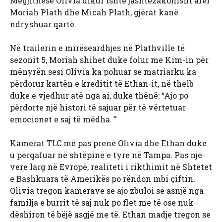
Megjithëse Olivia dikur ishte jashtëzakonisht afër
Moriah Plath dhe Micah Plath, gjërat kanë
ndryshuar qartë.
Në trailerin e mirëseardhjes në Plathville të
sezonit 5, Moriah shihet duke folur me Kim-in për
mënyrën sesi Olivia ka pohuar se matriarku ka
përdorur kartën e kreditit të Ethan-it, në thelb
duke e vjedhur atë nga ai, duke thënë: “Ajo po
përdorte një histori të sajuar për të vërtetuar
emocionet e saj të mëdha. ”
Kamerat TLC më pas prenë Olivia dhe Ethan duke
u përqafuar në shtëpinë e tyre në Tampa. Pas një
vere larg në Evropë, realiteti i rikthimit në Shtetet
e Bashkuara të Amerikës po rëndon mbi çiftin.
Olivia tregon kamerave se ajo zbuloi se asnjë nga
familja e burrit të saj nuk po flet me të ose nuk
dëshiron të bëjë asgjë me të. Ethan madje tregon se