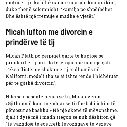
motra e tij e ka bllokuar atë nga çdo komunikim,
duke thënë solemnisht: “Familja po shpërbëhet.
Dhe është një rrëmujë e madhe e vjetër.”
Micah lufton me divorcin e
prindërve të tij
Micah Plath po përpiqet qartë të kuptojë se
prindërit e tij nuk do të jetojnë më nën një çati.
Teksa fliste me shokun e tij të dhomës në
Kaliforni, modeli tha se ai ishte “ende i hidhëruar
për të gjithë divorcin”.
Ndërsa i besonte nënës së tij, Micah vëren:
«Gjithmonë kam menduar se ti dhe babi ishim të
përsosur së bashku.» Në një skenë të mëvonshme,
djali i dytë më i madh tregon se nuk dëshiron që
“të vazhdojë të ecë rreth lëvozhgave të vezëve