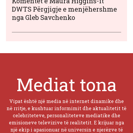
Komentet e Maura Higgins-it
DWTS Përgjigje e menjëhershme
nga Gleb Savchenko
Mediat tona
Vipat është një media në internet dinamike dhe
në rritje, e kushtuar informimit dhe aktualitetit të
celebriteteve, personaliteteve mediatike dhe
emisioneve televizive të realitetit. E krijuar nga
një ekip i apasionuar në universin e njerëzve të