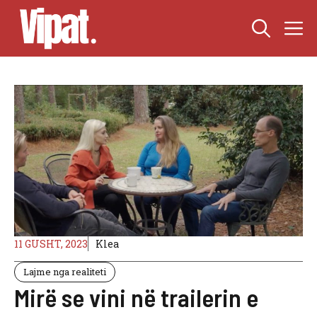
Skip
M
to
content
11 GUSHT, 2023
Klea
Lajme nga realiteti
Mirë se vini në trailerin e