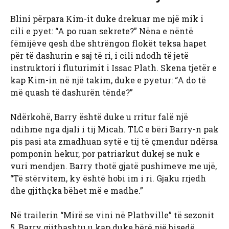
Blini përpara Kim-it duke drekuar me një mik i
cili e pyet: “A po ruan sekrete?” Nëna e nëntë
fëmijëve qesh dhe shtrëngon flokët teksa hapet
për të dashurin e saj të ri, i cili ndodh të jetë
instruktori i fluturimit i Issac Plath. Skena tjetër e
kap Kim-in në një takim, duke e pyetur: “A do të
më quash të dashurën tënde?”
Ndërkohë, Barry është duke u rritur falë një
ndihme nga djali i tij Micah. TLC e bëri Barry-n pak
pis pasi ata zmadhuan sytë e tij të çmendur ndërsa
pomponin hekur, por patriarkut dukej se nuk e
vuri mendjen. Barry thotë gjatë pushimeve me ujë,
“Të stërvitem, ky është hobi im i ri. Gjaku rrjedh
dhe gjithçka bëhet më e madhe.”
Në trailerin “Mirë se vini në Plathville” të sezonit
5, Barry gjithashtu u kap duke bërë një bisedë