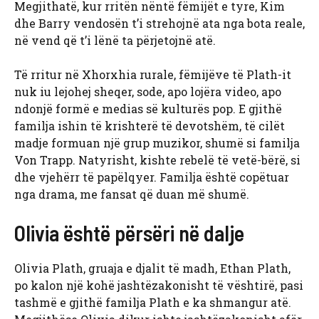
Megjithatë, kur rritën nëntë fëmijët e tyre, Kim
dhe Barry vendosën t’i strehojnë ata nga bota reale,
në vend që t’i lënë ta përjetojnë atë.
Të rritur në Xhorxhia rurale, fëmijëve të Plath-it
nuk iu lejohej sheqer, sode, apo lojëra video, apo
ndonjë formë e medias së kulturës pop. E gjithë
familja ishin të krishterë të devotshëm, të cilët
madje formuan një grup muzikor, shumë si familja
Von Trapp. Natyrisht, kishte rebelë të vetë-bërë, si
dhe vjehërr të papëlqyer. Familja është copëtuar
nga drama, me fansat që duan më shumë.
Olivia është përsëri në dalje
Olivia Plath, gruaja e djalit të madh,
Ethan Plath,
po kalon një kohë jashtëzakonisht të vështirë, pasi
tashmë e gjithë familja Plath e ka shmangur atë.