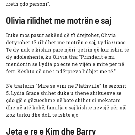
rreth çdo personi”.
Olivia rilidhet me motrën e saj
Duke mos pasur askënd që t’i drejtohet, Olivia
detyrohet të rilidhet me motrën e saj, Lydia Grace.
Të dy nuk e kishin parë njëri-tjetrin që kur ishin të
dy adoleshente, ku Olivia tha: “Prindërit e mi
mendonin se Lydia po ecte në vijën e mirë për në
ferr. Kështu që unë i ndërpreva lidhjet me të.”
Në trailerin “Mirë se vini në Plathville” të sezonit
5, Lydia Grace shihet duke u thënë shikuesve se
çdo gjë e gëzueshme në botë shihet si mëkatare
dhe në atë kohë, familja e saj kishte nevojë për një
kok turku dhe doli të ishte ajo.
Jeta e re e Kim dhe Barry