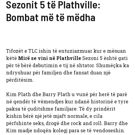
Sezonit 5 të Plathville:
Bombat më të mëdha
Tifozët e TLC ishin të entuziazmuar kur e mësuan
këtë
Mirë se vini në Plathville
Sezoni 5 është gati
për të bërë debutimin e tij në shtator. Shumëçka ka
ndryshuar për familjen dhe fansat duan një
përditësim.
Kim Plath dhe Barry Plath u vunë për herë të parë
në qendër të vëmendjes kur ndanë historinë e tyre
paksa të çuditshme familjare. Të dy prindërit
kishin bërë një jetë mjaft normale, e cila
përfshinte seks, drogë dhe rock and roll. Barry dhe
Kim madje ndoqën kolegj para se të vendoseshin.