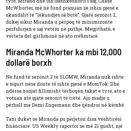
tyre, Mirand dhe ish-bashkëshorti i saj, Chase
McWhorter, më në fund pranuan se ishin pjesë e
skandalit të “lëkundjes së butë”. Gjatë sezonit 2,
dukej sikur Miranda u përpoq të minimizonte
përfshirjen e saj vetëm në puthje. Megjithatë, e
vërteta del gjithmonë në ato rrëfimtarë.
Miranda McWhorter ka mbi 12,000
dollarë borxh
Në fund të sezonit 2 të SLOMW, Miranda nuk ishte
e sigurt nëse donte të ishte pjesë e MomTok. Dhe
ndërsa zonjat fillimisht tërhoqën takat e tyre, ato e
votuan atë gjatë sezonit të tretë. Ajo madje u
përball me Demi Engemann dhe qëndroi në këmbë.
Tani duket se Miranda po përjeton disa vështirësi
financiare. US Weekly raportoi se më 21 gusht, një