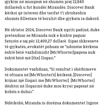
gjykim në mungesë në shumën prej 12,849
dollarësh u fut kundër Mirandës. Discover Bank
kërkoi që interesi dhe tarifat t’i shtoheshin
shumës fillestare të borxhit dhe gjykata ra dakord.
Në shtator 2024, Discover Bank ngriti padinë, duke
pretenduar se Miranda nuk e kishte paguar
faturën e saj për 12,409,27 dollarë. Sipas shkresave
të gjykatës, avokatët pohuan se “ndonëse kërkesa
është bërë vazhdimisht [McWhorter]pagesa nuk
është bërë më [the] llogari.”
Dokumentet vazhduan, “Si rezultat i shërbimeve
të ofruara në [McWhorter’s] kërkesë, [Discover]
krijuar një llogari me [McWhorter]. [McWhorter]
dështoi në llogarinë duke mos kryer pagesat në
kohën e duhur.”
Ndërkohë, Miranda iu dorëzua dokumentet ligjore