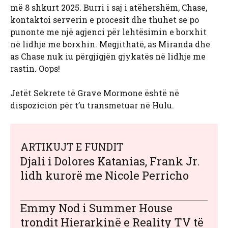
më 8 shkurt 2025. Burri i saj i atëhershëm, Chase,
kontaktoi serverin e procesit dhe thuhet se po
punonte me një agjenci për lehtësimin e borxhit
në lidhje me borxhin. Megjithatë, as Miranda dhe
as Chase nuk iu përgjigjën gjykatës në lidhje me
rastin. Oops!
Jetët Sekrete të Grave Mormone është në
dispozicion për t’u transmetuar në Hulu.
ARTIKUJT E FUNDIT
Djali i Dolores Katanias, Frank Jr.
lidh kurorë me Nicole Perricho
Emmy Nod i Summer House
trondit Hierarkinë e Reality TV të