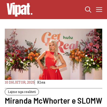
Skip
M
to
content
10 DHJETOR, 2025
Klea
Lajme nga realiteti
Miranda McWhorter e SLOMW