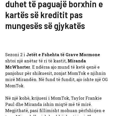
duhet të paguajë borxhin e
kartës së kreditit pas
mungesës së gjykatës
Sezoni 2 i
Jetët e Fshehta të Grave Mormone
shtoi një anëtar të ri të kastit,
Miranda
McWhorter
. E ndërsa ajo mund të ketë qenë e
panjohur për shikuesit, zonjat MomTok e njihnin
mirë Mirandën. Në fund të fundit, ajo ishte një OG
MomTok.
Në një kohë, krijuesi i MomTok, Taylor Frankie
Paul dhe Miranda ishin miqtë më të mirë.
Megjithatë, pasi fillimisht mohuan përfshirjen e