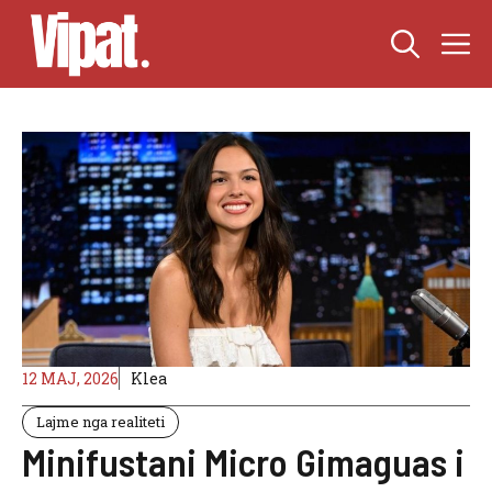
Skip
M
to
content
12 MAJ, 2026
Klea
Lajme nga realiteti
Minifustani Micro Gimaguas i