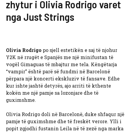
zhytur i Olivia Rodrigo varet
nga Just Strings
Olivia Rodrigo
po sjell estetikën e saj të njohur
Y2K në rrugët e Spanjës me një minifustan të
vogël Gimaguas të mbajtur me tela. Këngëtarja
“vampir” është parë së fundmi në Barcelonë
përpara një koncerti ekskluziv të fansave. Edhe
kur ishte jashtë detyrës, ajo arriti të kthente
kokën me një pamje sa lozonjare dhe të
guximshme.
Olivia Rodrigo doli në Barcelonë, duke shfaqur një
pamje të guximshme dhe të freskët verore. Ylli i
popit zgjodhi fustanin Leila në të zezë nga marka