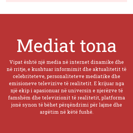
Mediat tona
Vipat është një media në internet dinamike dhe
në rritje, e kushtuar informimit dhe aktualitetit të
celebriteteve, personaliteteve mediatike dhe
emisioneve televizive të realitetit. E krijuar nga
një ekip i apasionuar në universin e njerëzve të
famshëm dhe televizionit të realitetit, platforma
jonë synon të bëhet përqëndrimi për lajme dhe
argëtim në këtë fushë.