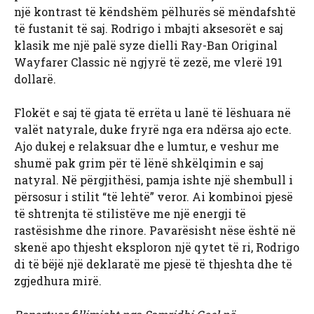
një kontrast të këndshëm pëlhurës së mëndafshtë
të fustanit të saj. Rodrigo i mbajti aksesorët e saj
klasik me një palë syze dielli Ray-Ban Original
Wayfarer Classic në ngjyrë të zezë, me vlerë 191
dollarë.
Flokët e saj të gjata të errëta u lanë të lëshuara në
valët natyrale, duke fryrë nga era ndërsa ajo ecte.
Ajo dukej e relaksuar dhe e lumtur, e veshur me
shumë pak grim për të lënë shkëlqimin e saj
natyral. Në përgjithësi, pamja ishte një shembull i
përsosur i stilit “të lehtë” veror. Ai kombinoi pjesë
të shtrenjta të stilistëve me një energji të
rastësishme dhe rinore. Pavarësisht nëse është në
skenë apo thjesht eksploron një qytet të ri, Rodrigo
di të bëjë një deklaratë me pjesë të thjeshta dhe të
zgjedhura mirë.