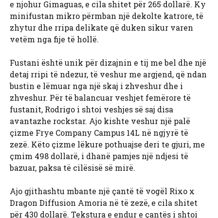
e njohur Gimaguas, e cila shitet për 265 dollarë. Ky
minifustan mikro përmban një dekolte katrore, të
zhytur dhe rripa delikate që duken sikur varen
vetëm nga fije të hollë.
Fustani është unik për dizajnin e tij me bel dhe një
detaj rripi të ndezur, të veshur me argjend, që ndan
bustin e lëmuar nga një skaj i zhveshur dhe i
zhveshur. Për të balancuar veshjet femërore të
fustanit, Rodrigo i shtoi veshjes së saj disa
avantazhe rockstar. Ajo kishte veshur një palë
çizme Frye Company Campus 14L në ngjyrë të
zezë. Këto çizme lëkure pothuajse deri te gjuri, me
çmim 498 dollarë, i dhanë pamjes një ndjesi të
bazuar, paksa të cilësisë së mirë.
Ajo gjithashtu mbante një çantë të vogël Rixo x
Dragon Diffusion Amoria në të zezë, e cila shitet
për 430 dollarë. Tekstura e endur e çantës i shtoi