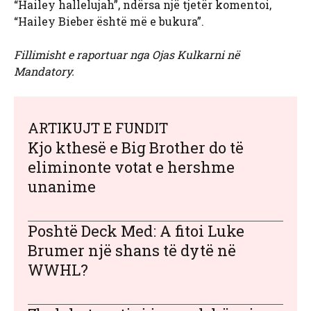
“Hailey hallelujah”, ndërsa një tjetër komentoi,
“Hailey Bieber është më e bukura”.
Fillimisht e raportuar nga Ojas Kulkarni në
Mandatory.
ARTIKUJT E FUNDIT
Kjo kthesë e Big Brother do të
eliminonte votat e hershme
unanime
Poshtë Deck Med: A fitoi Luke
Brumer një shans të dytë në
WWHL?