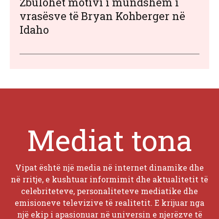
Zbulohet motivi i mundshëm i
vrasësve të Bryan Kohberger në
Idaho
Mediat tona
Vipat është një media në internet dinamike dhe
në rritje, e kushtuar informimit dhe aktualitetit të
celebriteteve, personaliteteve mediatike dhe
emisioneve televizive të realitetit. E krijuar nga
një ekip i apasionuar në universin e njerëzve të