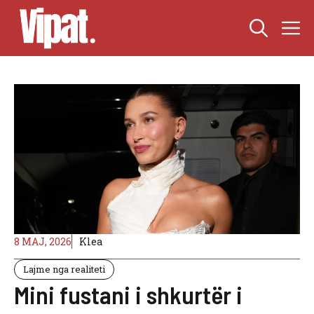
Skip
M
to
content
8 MAJ, 2026
Klea
Lajme nga realiteti
Mini fustani i shkurtër i