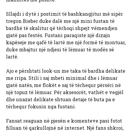
Sllajdi i dytë i postimit të bashkangjitur më sipër
tregon Bieber duke dalë me një mini fustan të
bardhë të skalitur që tërhoqi shpejt vëmendjen
gjatë pas festës. Fustani paraqiste një dizajn
kapëseje me qafë të lartë me një formë të montuar,
duke mbajtur një ndjesi të lëmuar të modës së
lartë.
Ajo e përshtati look-un me taka të bardha delikate
me rripa. Stili i saj mbeti minimal dhe i lëmuar
gjatë natës, me flokët e saj të tërhequr përsëri në
një topuz të lëmuar. Për aksesorët, vathët e vegjël
dhe unazat delikate shtuan detaje të buta pa e
tërhequr fokusin nga fustani.
Fansat reaguan në pjesën e komenteve pasi fotot
filluan të qarkullojnë në internet. Një fans shkroi,