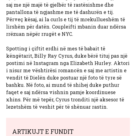
saj me një majë të gjelbër të rastësishme dhe
pantallona të ngjashme me të dashurën e tij.
Përveç kësaj, ai la curls e tij të mrekullueshëm të
lirshëm për datën. Coupleifti mbanin duar ndërsa
rrëzuan nëpër rrugët e NYC.
Spotting i çiftit erdhi në mes të babait të
këngëtarit, Billy Ray Cyrus, duke bërë tituj pas një
postimi në Instagram nga Elizabeth Hurley. Aktori
i nisur me vështirësi romancën e saj me artistin e
vendit të Dielën duke postuar një foto të tyre së
bashku. Në foto, ai mund të shihej duke puthur
faqet e saj ndërsa vishnin pamje koordinuese
xhins. Për më tepër, Cyrus tronditi një aksesor të
lezetshëm të veshit për të shënuar rastin.
ARTIKUJT E FUNDIT