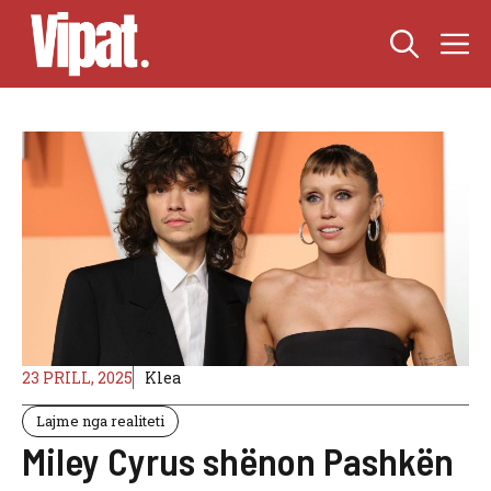
Skip
M
to
content
23 PRILL, 2025
Klea
Lajme nga realiteti
Miley Cyrus shënon Pashkën