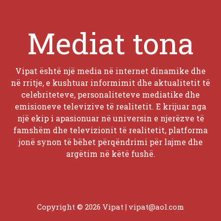
Mediat tona
Vipat është një media në internet dinamike dhe
në rritje, e kushtuar informimit dhe aktualitetit të
celebriteteve, personaliteteve mediatike dhe
emisioneve televizive të realitetit. E krijuar nga
një ekip i apasionuar në universin e njerëzve të
famshëm dhe televizionit të realitetit, platforma
jonë synon të bëhet përqëndrimi për lajme dhe
argëtim në këtë fushë.
Copyright © 2026 Vipat |
vipat@aol.com