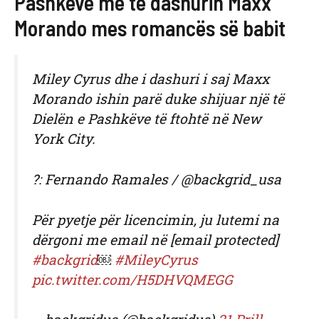
Pashkëve me të dashurin Maxx
Morando mes romancës së babit
Miley Cyrus dhe i dashuri i saj Maxx
Morando ishin parë duke shijuar një të
Dielën e Pashkëve të ftohtë në New
York City.
?: Fernando Ramales / @backgrid_usa
Për pyetje për licencimin, ju lutemi na
dërgoni me email në [email protected]
#backgrid
￼
#MileyCyrus
pic.twitter.com/H5DHVQMEGG