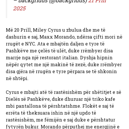
– backgridus (@backgridus)
21 Prill
2025
Më 20 Prill, Miley Cyrus u zbulua dhe me të
dashurin e saj, Maxx Morando, ndërsa çifti mori në
rrugët e NYC. Ata e mbajtën daljen e tyre të
Pashkëve me çelës të ulët, duke rrëmbyer disa
marrje nga një restorant italian. Dyshja hipnin
nëpër qytet me një makinë të zezë, duke rrëmbyer
disa gjëra në rrugën e tyre përpara se të shkonin
në shtëpi.
Cyrus e mbajti atë të rastësishëm për shëtitjet e së
Dielës së Pashkëve, duke dhuruar një triko kafe
mbi pantallona të përshtatshme. Flokët e saj të
errëta të theksuara ishin në një updo të
rastësishëm, me fëmijën e saj duke e përshtatur
fytyrën bukur. Morando përputhej me energjinë e