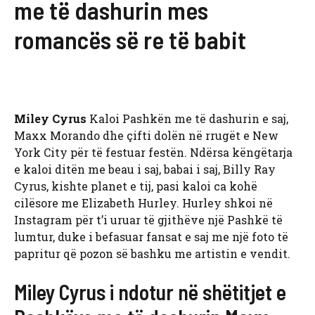
me të dashurin mes
romancës së re të babit
Miley Cyrus
Kaloi Pashkën me të dashurin e saj,
Maxx Morando dhe çifti dolën në rrugët e New
York City për të festuar festën. Ndërsa këngëtarja
e kaloi ditën me beau i saj, babai i saj, Billy Ray
Cyrus, kishte planet e tij, pasi kaloi ca kohë
cilësore me Elizabeth Hurley. Hurley shkoi në
Instagram për t’i uruar të gjithëve një Pashkë të
lumtur, duke i befasuar fansat e saj me një foto të
papritur që pozon së bashku me artistin e vendit.
Miley Cyrus i ndotur në shëtitjet e