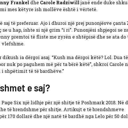
nny Frankel
dhe
Carole Radziwill
janë ende duke shkua
rimi mes këtyre ish mollëve është i vërtetë.
saj të preferuar. Ajo i dhuroi një prej punonjësve çanta 
e u hap, ishte si një grim “i ri”. Punonjësi shpjegoi se n
nny premtoi të fliste me zyrën e shtëpisë dhe se ata do 
e vlefshme.
 dikush ia dërgoi asaj. “Kush ma dërgoi këtë? Lol. Dua t
por nuk po paguhem më për ta bërë këtë”, shkroi Carole 
i i shpëtimit të të bardhëve.”
dshmet e saj?
Page Six një lidhje për një shitje të Poshmark 2018. Në 
a dhe të brendshme për shitje. Artikujt e të brendshmeve
r 170 dollarë dhe një natë të bardhë nga Lelo për 50 dol