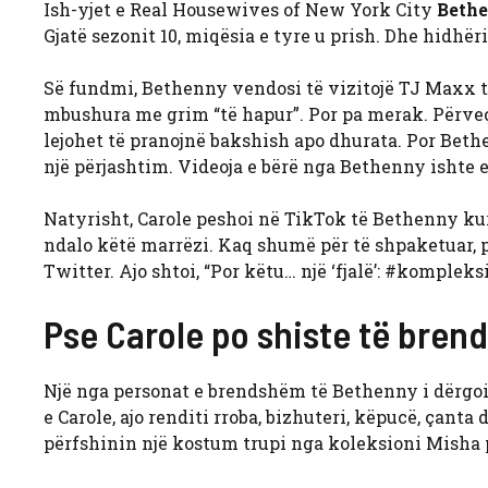
Ish-yjet e Real Housewives of New York City
Bethe
Gjatë sezonit 10, miqësia e tyre u prish. Dhe hidhë
Së fundmi, Bethenny vendosi të vizitojë TJ Maxx të 
mbushura me grim “të hapur”. Por pa merak. Përveç s
lejohet të pranojnë bakshish apo dhurata. Por Bethe
një përjashtim. Videoja e bërë nga Bethenny ishte 
Natyrisht, Carole peshoi në TikTok të Bethenny kur
ndalo këtë marrëzi. Kaq shumë për të shpaketuar, 
Twitter. Ajo shtoi, “Por këtu… një ‘fjalë’: #kompleks
Pse Carole po shiste të bren
Një nga personat e brendshëm të Bethenny i dërgoi 
e Carole, ajo renditi rroba, bizhuteri, këpucë, çant
përfshinin një kostum trupi nga koleksioni Misha pë