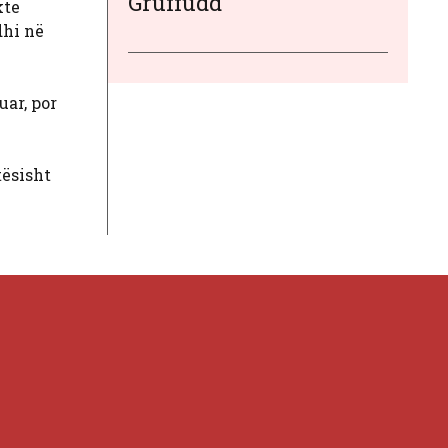
Gruffudd
kte
dhi në
uar, por
tësisht