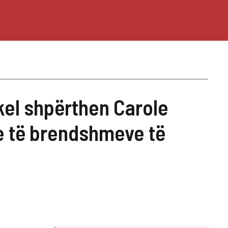
kel shpërthen Carole
 e të brendshmeve të