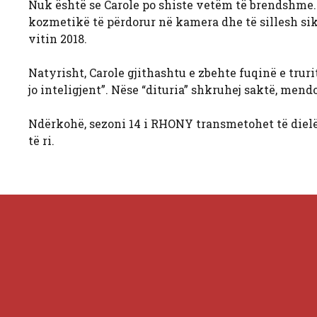
Nuk është se Carole po shiste vetëm të brendshme. 
kozmetikë të përdorur në kamera dhe të sillesh si
vitin 2018.
Natyrisht, Carole gjithashtu e zbehte fuqinë e truri
jo inteligjent”. Nëse “dituria” shkruhej saktë, mend
Ndërkohë, sezoni 14 i RHONY transmetohet të dielë
të ri.