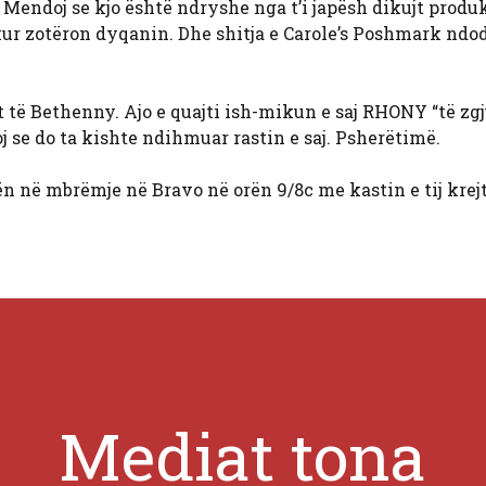
Mendoj se kjo është ndryshe nga t’i japësh dikujt produ
kur zotëron dyqanin. Dhe shitja e Carole’s Poshmark ndo
t të Bethenny. Ajo e quajti ish-mikun e saj RHONY “të zgj
oj se do ta kishte ndihmuar rastin e saj. Psherëtimë.
n në mbrëmje në Bravo në orën 9/8c me kastin e tij krej
Mediat tona