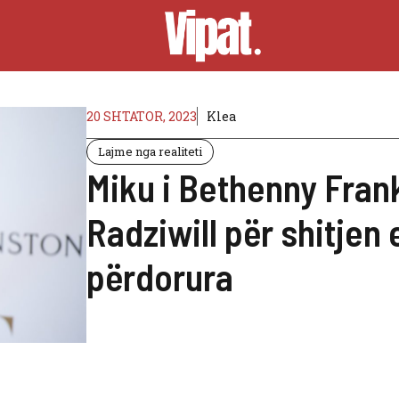
20 SHTATOR, 2023
Klea
Lajme nga realiteti
Miku i Bethenny Fran
Radziwill për shitjen
përdorura