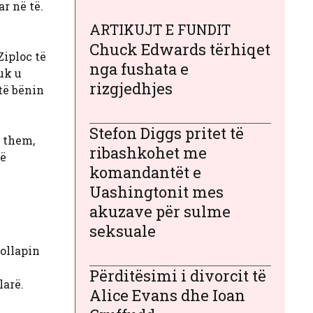
r në të.
ARTIKUJT E FUNDIT
Chuck Edwards tërhiqet
Ziploc të
nga fushata e
uk u
rizgjedhjes
të bënin
Stefon Diggs pritet të
ë them,
ribashkohet me
në
komandantët e
Uashingtonit mes
akuzave për sulme
seksuale
dollapin
Përditësimi i divorcit të
larë.
Alice Evans dhe Ioan