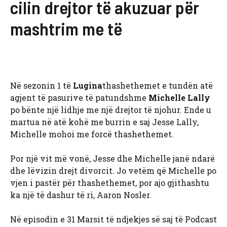
cilin drejtor të akuzuar për
mashtrim me të
Në sezonin 1 të
Lugina
thashethemet e tundën atë
agjent të pasurive të patundshme
Michelle Lally
po bënte një lidhje me një drejtor të njohur. Ende u
martua në atë kohë me burrin e saj Jesse Lally,
Michelle mohoi me forcë thashethemet.
Por një vit më vonë, Jesse dhe Michelle janë ndarë
dhe lëvizin drejt divorcit. Jo vetëm që Michelle po
vjen i pastër për thashethemet, por ajo gjithashtu
ka një të dashur të ri, Aaron Nosler.
Në episodin e 31 Marsit të ndjekjes së saj të Podcast