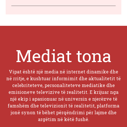
Mediat tona
Vipat është një media në internet dinamike dhe
në rritje, e kushtuar informimit dhe aktualitetit të
celebriteteve, personaliteteve mediatike dhe
emisioneve televizive të realitetit. E krijuar nga
një ekip i apasionuar në universin e njerëzve të
famshëm dhe televizionit të realitetit, platforma
jonë synon të bëhet përqëndrimi për lajme dhe
argëtim në këtë fushë.