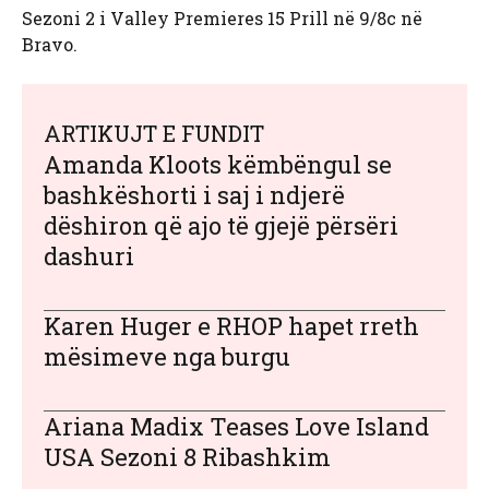
Sezoni 2 i Valley Premieres 15 Prill në 9/8c në
Bravo.
ARTIKUJT E FUNDIT
Amanda Kloots këmbëngul se
bashkëshorti i saj i ndjerë
dëshiron që ajo të gjejë përsëri
dashuri
Karen Huger e RHOP hapet rreth
mësimeve nga burgu
Ariana Madix Teases Love Island
USA Sezoni 8 Ribashkim