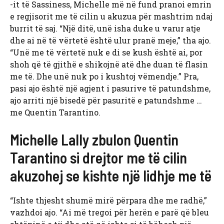
-it të Sassiness, Michelle më në fund pranoi emrin
e regjisorit me të cilin u akuzua për mashtrim ndaj
burrit të saj. “Një ditë, unë isha duke u varur atje
dhe ai në të vërtetë është ulur pranë meje,” tha ajo.
“Unë me të vërtetë nuk e di se kush është ai, por
shoh që të gjithë e shikojnë atë dhe duan të flasin
me të. Dhe unë nuk po i kushtoj vëmendje.” Pra,
pasi ajo është një agjent i pasurive të patundshme,
ajo arriti një bisedë për pasuritë e patundshme …
me Quentin Tarantino.
Michelle Lally zbulon Quentin
Tarantino si drejtor me të cilin
akuzohej se kishte një lidhje me të
“Ishte thjesht shumë mirë përpara dhe me radhë,”
vazhdoi ajo. “Ai më tregoi për herën e parë që bleu