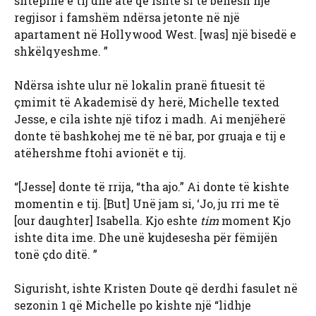
shtëpinë e tij dhe atë që ishte si të bëhesh një
regjisor i famshëm ndërsa jetonte në një
apartament në Hollywood West. [was] një bisedë e
shkëlqyeshme. ”
Ndërsa ishte ulur në lokalin pranë fituesit të
çmimit të Akademisë dy herë, Michelle texted
Jesse, e cila ishte një tifoz i madh. Ai menjëherë
donte të bashkohej me të në bar, por gruaja e tij e
atëhershme ftohi avionët e tij.
“[Jesse] donte të rrija, “tha ajo.” Ai donte të kishte
momentin e tij. [But] Unë jam si, ‘Jo, ju rri me të
[our daughter] Isabella. Kjo eshte
tim
moment Kjo
ishte dita ime. Dhe unë kujdesesha për fëmijën
tonë çdo ditë. ”
Sigurisht, ishte Kristen Doute që derdhi fasulet në
sezonin 1 që Michelle po kishte një “lidhje