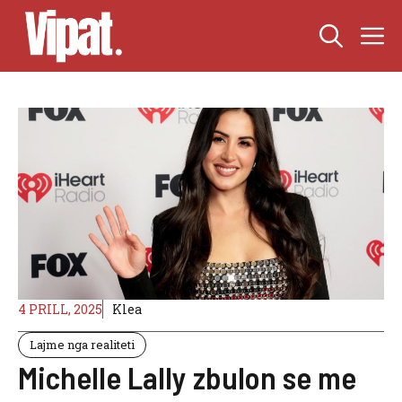
Skip
M
to
content
4 PRILL, 2025
Klea
Lajme nga realiteti
Michelle Lally zbulon se me