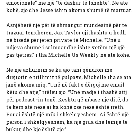
emocionale” me një “të dashur të fshehtë”. Në atë
kohë, ajo dhe Jesse ishin akoma shumë të martuar.
Asnjëherë një për të shmangur mundësinë për të
trazuar tenxheren, Jax Taylor gjithashtu u hodh
në bisedë për jetën private të Michelle. “Unë u
ndjeva shumë i sulmuar dhe ishte vetëm një gjë
pas tjetrës,” i tha Michelle Us Weekly në atë kohë.
Në një azhurnim se ku ajo tani qëndron me
drejtorin e trillimit të pulpave, Michelle tha se ata
janë akoma miq. “Unë në fakt e dërgoj me email
këtu dhe atje,” rrëfeu ajo. “Unë madje i thashë atij
për podcast -in tonë. Kështu që mbase një ditë, do
ta kem atë nëse ai ka kohë ose nëse është rreth.
Por ai është një mik i shkëlqyeshëm. Ai është një
person i shkëlqyeshëm, ka një grua dhe fëmijë të
bukur, dhe kjo është ajo.”