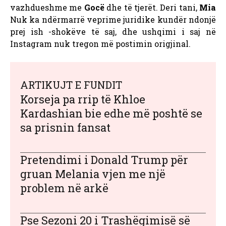
vazhdueshme me
Gocë
dhe të tjerët.
Deri tani,
Mia
Nuk ka ndërmarrë veprime juridike kundër ndonjë
prej ish -shokëve të saj, dhe ushqimi i saj në
Instagram nuk tregon më postimin origjinal.
ARTIKUJT E FUNDIT
Korseja pa rrip të Khloe
Kardashian bie edhe më poshtë se
sa prisnin fansat
Pretendimi i Donald Trump për
gruan Melania vjen me një
problem në arkë
Pse Sezoni 20 i Trashëgimisë së