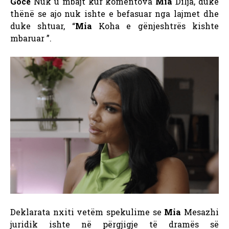
Gocë
Nuk u mbajt kur komentova
Mia
Dilja, duke
thënë se ajo nuk ishte e befasuar nga lajmet dhe
duke shtuar, “
Mia
Koha e gënjeshtrës kishte
mbaruar ”.
Deklarata nxiti vetëm spekulime se
Mia
Mesazhi
juridik ishte në përgjigje të dramës së