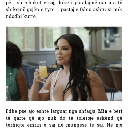
për ish -shokët e saj, duke i paralajmëruar ata të
shikojnë gojën e tyre … pastaj e fshiu ashtu si nuk
ndodhi kurrë.
Edhe pse ajo është larguar nga shfaqja,
Mia
e bëri
të qartë që ajo nuk do të tolerojë askënd që
tërhiqte emrin e saj në mungesë të saj. Në një