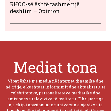
RHOC-së është tashmë një
dështim – Opinion
Mediat tona
Vipat është një media në internet dinamike dhe
në rritje, e kushtuar informimit dhe aktualitetit të
celebriteteve, personaliteteve mediatike dhe
emisioneve televizive të realitetit. E krijuar nga
një ekip i apasionuar në universin e njerëzve të
famshëm dhe televizionit të realitetit, platforma