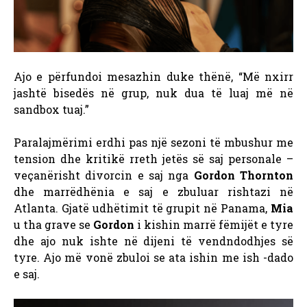
Ajo e përfundoi mesazhin duke thënë, “Më nxirr
jashtë bisedës në grup, nuk dua të luaj më në
sandbox tuaj.”
Paralajmërimi erdhi pas një sezoni të mbushur me
tension dhe kritikë rreth jetës së saj personale –
veçanërisht divorcin e saj nga
Gordon Thornton
dhe marrëdhënia e saj e zbuluar rishtazi në
Atlanta. Gjatë udhëtimit të grupit në Panama,
Mia
u tha grave se
Gordon
i kishin marrë fëmijët e tyre
dhe ajo nuk ishte në dijeni të vendndodhjes së
tyre. Ajo më vonë zbuloi se ata ishin me ish -dado
e saj.