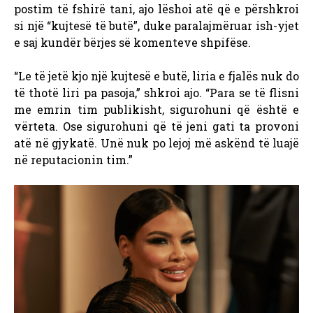
postim të fshirë tani, ajo lëshoi ​​atë që e përshkroi
si një “kujtesë të butë”, duke paralajmëruar ish-yjet
e saj kundër bërjes së komenteve shpifëse.
“Le të jetë kjo një kujtesë e butë, liria e fjalës nuk do
të thotë liri pa pasoja,” shkroi ajo. “Para se të flisni
me emrin tim publikisht, sigurohuni që është e
vërteta. Ose sigurohuni që të jeni gati ta provoni
atë në gjykatë. Unë nuk po lejoj më askënd të luajë
në reputacionin tim.”