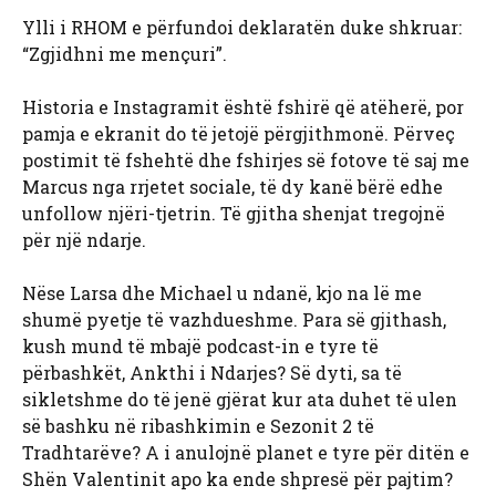
Ylli i RHOM e përfundoi deklaratën duke shkruar:
“Zgjidhni me mençuri”.
Historia e Instagramit është fshirë që atëherë, por
pamja e ekranit do të jetojë përgjithmonë. Përveç
postimit të fshehtë dhe fshirjes së fotove të saj me
Marcus nga rrjetet sociale, të dy kanë bërë edhe
unfollow njëri-tjetrin. Të gjitha shenjat tregojnë
për një ndarje.
Nëse Larsa dhe Michael u ndanë, kjo na lë me
shumë pyetje të vazhdueshme. Para së gjithash,
kush mund të mbajë podcast-in e tyre të
përbashkët, Ankthi i Ndarjes? Së dyti, sa të
sikletshme do të jenë gjërat kur ata duhet të ulen
së bashku në ribashkimin e Sezonit 2 të
Tradhtarëve? A i anulojnë planet e tyre për ditën e
Shën Valentinit apo ka ende shpresë për pajtim?