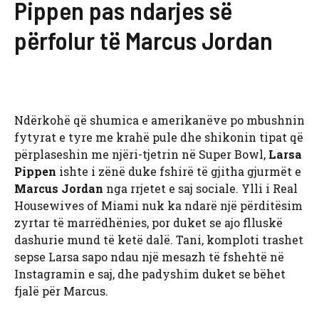
Pippen pas ndarjes së
përfolur të Marcus Jordan
Ndërkohë që shumica e amerikanëve po mbushnin
fytyrat e tyre me krahë pule dhe shikonin tipat që
përplaseshin me njëri-tjetrin në Super Bowl,
Larsa
Pippen
ishte i zënë duke fshirë të gjitha gjurmët e
Marcus Jordan
nga rrjetet e saj sociale. Ylli i Real
Housewives of Miami nuk ka ndarë një përditësim
zyrtar të marrëdhënies, por duket se ajo flluskë
dashurie mund të ketë dalë. Tani, komploti trashet
sepse Larsa sapo ndau një mesazh të fshehtë në
Instagramin e saj, dhe padyshim duket se bëhet
fjalë për Marcus.