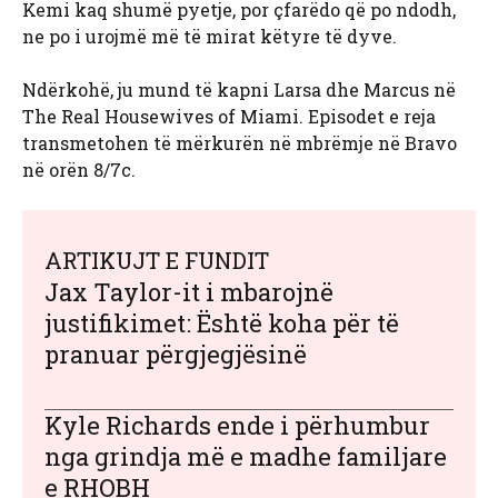
Kemi kaq shumë pyetje, por çfarëdo që po ndodh,
ne po i urojmë më të mirat këtyre të dyve.
Ndërkohë, ju mund të kapni Larsa dhe Marcus në
The Real Housewives of Miami. Episodet e reja
transmetohen të mërkurën në mbrëmje në Bravo
në orën 8/7c.
ARTIKUJT E FUNDIT
Jax Taylor-it i mbarojnë
justifikimet: Është koha për të
pranuar përgjegjësinë
Kyle Richards ende i përhumbur
nga grindja më e madhe familjare
e RHOBH