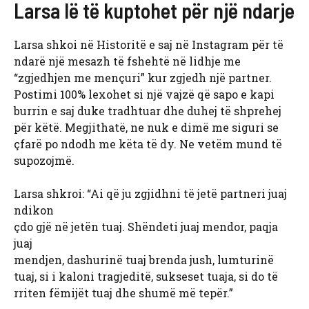
Larsa lë të kuptohet për një ndarje
Larsa shkoi në Historitë e saj në Instagram për të
ndarë një mesazh të fshehtë në lidhje me
“zgjedhjen me mençuri” kur zgjedh një partner.
Postimi 100% lexohet si një vajzë që sapo e kapi
burrin e saj duke tradhtuar dhe duhej të shprehej
për këtë. Megjithatë, ne nuk e dimë me siguri se
çfarë po ndodh me këta të dy. Ne vetëm mund të
supozojmë.
Larsa shkroi: “Ai që ju zgjidhni të jetë partneri juaj
ndikon
çdo gjë në jetën tuaj. Shëndeti juaj mendor, paqja
juaj
mendjen, dashurinë tuaj brenda jush, lumturinë
tuaj, si i kaloni tragjeditë, sukseset tuaja, si do të
rriten fëmijët tuaj dhe shumë më tepër.”