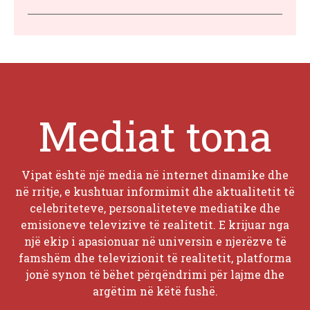
Mediat tona
Vipat është një media në internet dinamike dhe
në rritje, e kushtuar informimit dhe aktualitetit të
celebriteteve, personaliteteve mediatike dhe
emisioneve televizive të realitetit. E krijuar nga
një ekip i apasionuar në universin e njerëzve të
famshëm dhe televizionit të realitetit, platforma
jonë synon të bëhet përqëndrimi për lajme dhe
argëtim në këtë fushë.