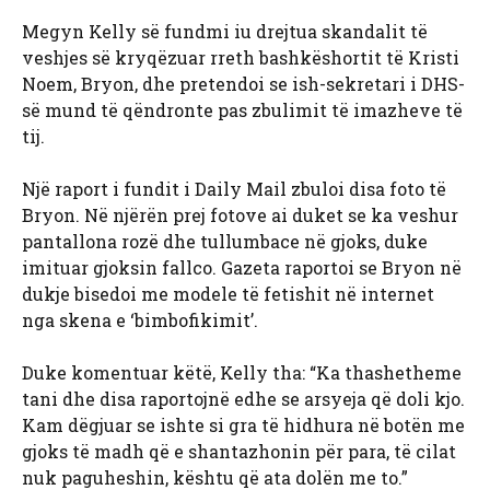
Megyn Kelly së fundmi iu drejtua skandalit të
veshjes së kryqëzuar rreth bashkëshortit të Kristi
Noem, Bryon, dhe pretendoi se ish-sekretari i DHS-
së mund të qëndronte pas zbulimit të imazheve të
tij.
Një raport i fundit i Daily Mail zbuloi disa foto të
Bryon. Në njërën prej fotove ai duket se ka veshur
pantallona rozë dhe tullumbace në gjoks, duke
imituar gjoksin fallco. Gazeta raportoi se Bryon në
dukje bisedoi me modele të fetishit në internet
nga skena e ‘bimbofikimit’.
Duke komentuar këtë, Kelly tha: “Ka thashetheme
tani dhe disa raportojnë edhe se arsyeja që doli kjo.
Kam dëgjuar se ishte si gra të hidhura në botën me
gjoks të madh që e shantazhonin për para, të cilat
nuk paguheshin, kështu që ata dolën me to.”