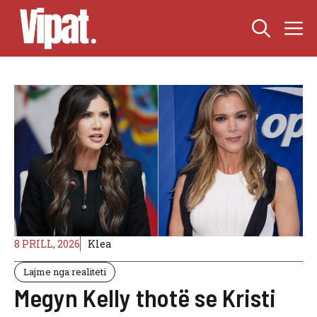
Skip
M
to
content
8 PRILL, 2026
Klea
Lajme nga realiteti
Megyn Kelly thotë se Kristi