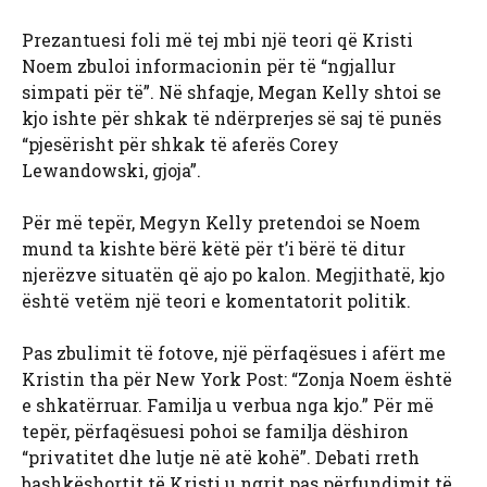
Prezantuesi foli më tej mbi një teori që Kristi
Noem zbuloi informacionin për të “ngjallur
simpati për të”. Në shfaqje, Megan Kelly shtoi se
kjo ishte për shkak të ndërprerjes së saj të punës
“pjesërisht për shkak të aferës Corey
Lewandowski, gjoja”.
Për më tepër, Megyn Kelly pretendoi se Noem
mund ta kishte bërë këtë për t’i bërë të ditur
njerëzve situatën që ajo po kalon. Megjithatë, kjo
është vetëm një teori e komentatorit politik.
Pas zbulimit të fotove, një përfaqësues i afërt me
Kristin tha për New York Post: “Zonja Noem është
e shkatërruar. Familja u verbua nga kjo.” Për më
tepër, përfaqësuesi pohoi se familja dëshiron
“privatitet dhe lutje në atë kohë”. Debati rreth
bashkëshortit të Kristi u ngrit pas përfundimit të