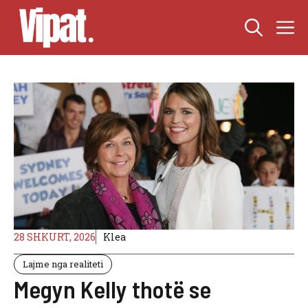
Skip
M
to
content
28 SHKURT, 2026
Klea
Lajme nga realiteti
Megyn Kelly thotë se