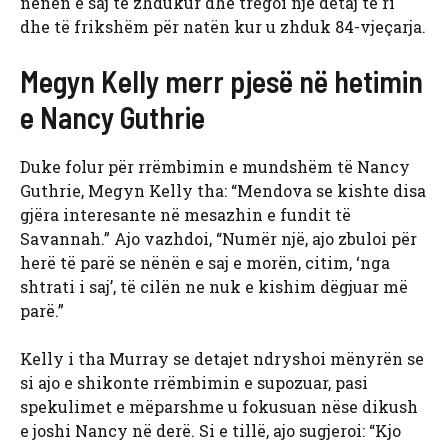
nënën e saj të zhdukur dhe tregoi një detaj të ri
dhe të frikshëm për natën kur u zhduk 84-vjeçarja.
Megyn Kelly merr pjesë në hetimin
e Nancy Guthrie
Duke folur për rrëmbimin e mundshëm të Nancy
Guthrie, Megyn Kelly tha: “Mendova se kishte disa
gjëra interesante në mesazhin e fundit të
Savannah.” Ajo vazhdoi, “Numër një, ajo zbuloi për
herë të parë se nënën e saj e morën, citim, ‘nga
shtrati i saj’, të cilën ne nuk e kishim dëgjuar më
parë.”
Kelly i tha Murray se detajet ndryshoi mënyrën se
si ajo e shikonte rrëmbimin e supozuar, pasi
spekulimet e mëparshme u fokusuan nëse dikush
e joshi Nancy në derë. Si e tillë, ajo sugjeroi: “Kjo