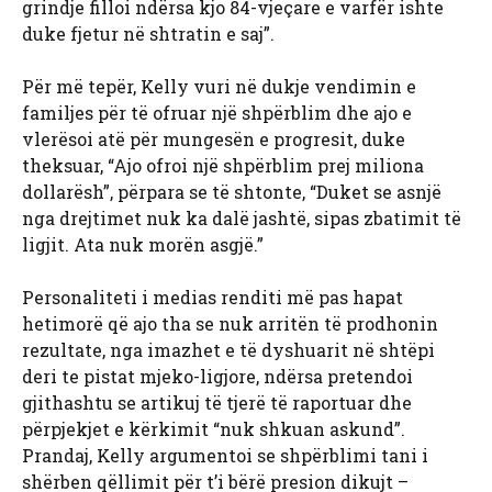
grindje filloi ndërsa kjo 84-vjeçare e varfër ishte
duke fjetur në shtratin e saj”.
Për më tepër, Kelly vuri në dukje vendimin e
familjes për të ofruar një shpërblim dhe ajo e
vlerësoi atë për mungesën e progresit, duke
theksuar, “Ajo ofroi një shpërblim prej miliona
dollarësh”, përpara se të shtonte, “Duket se asnjë
nga drejtimet nuk ka dalë jashtë, sipas zbatimit të
ligjit. Ata nuk morën asgjë.”
Personaliteti i medias renditi më pas hapat
hetimorë që ajo tha se nuk arritën të prodhonin
rezultate, nga imazhet e të dyshuarit në shtëpi
deri te pistat mjeko-ligjore, ndërsa pretendoi
gjithashtu se artikuj të tjerë të raportuar dhe
përpjekjet e kërkimit “nuk shkuan askund”.
Prandaj, Kelly argumentoi se shpërblimi tani i
shërben qëllimit për t’i bërë presion dikujt –