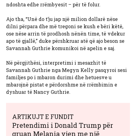
ndoshta edhe rrëmbyesit – për të folur.
Ajo tha, “Unë do t’ju jap një milion dollarë nëse
dilni përpara dhe më tregoni se kush e bëri këtë,
ose nëse arrin të prodhosh nënën time, të vdekur
apo të gjallë,” duke përshkruar atë që ajo beson se
Savannah Guthrie komunikoi në apelin e saj.
Në përgjithësi, interpretimi i mesazhit të
Savannah Guthrie nga Megyn Kelly pasqyroi sesi
familjes po i mbaron durimi dhe hetuesve u
mbarojnë pistat e përdorshme në rrëmbimin e
dyshuar të Nancy Guthrie.
ARTIKUJT E FUNDIT
Pretendimi i Donald Trump për
gruan Melania vjen me një