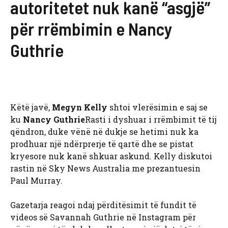
autoritetet nuk kanë “asgjë”
për rrëmbimin e Nancy
Guthrie
Këtë javë,
Megyn Kelly
shtoi vlerësimin e saj se
ku
Nancy Guthrie
Rasti i dyshuar i rrëmbimit të tij
qëndron, duke vënë në dukje se hetimi nuk ka
prodhuar një ndërprerje të qartë dhe se pistat
kryesore nuk kanë shkuar askund. Kelly diskutoi
rastin në Sky News Australia me prezantuesin
Paul Murray.
Gazetarja reagoi ndaj përditësimit të fundit të
videos së Savannah Guthrie në Instagram për