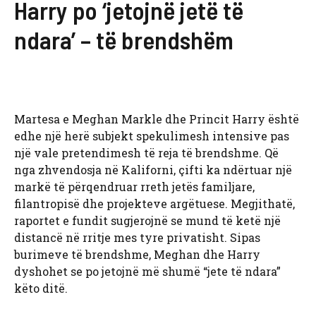
Harry po ‘jetojnë jetë të
ndara’ – të brendshëm
Martesa e Meghan Markle dhe Princit Harry është
edhe një herë subjekt spekulimesh intensive pas
një vale pretendimesh të reja të brendshme. Që
nga zhvendosja në Kaliforni, çifti ka ndërtuar një
markë të përqendruar rreth jetës familjare,
filantropisë dhe projekteve argëtuese. Megjithatë,
raportet e fundit sugjerojnë se mund të ketë një
distancë në rritje mes tyre privatisht. Sipas
burimeve të brendshme, Meghan dhe Harry
dyshohet se po jetojnë më shumë “jete të ndara”
këto ditë.