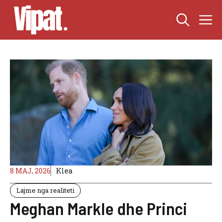
Skip
M
to
content
8 MAJ, 2026
Klea
Lajme nga realiteti
Meghan Markle dhe Princi