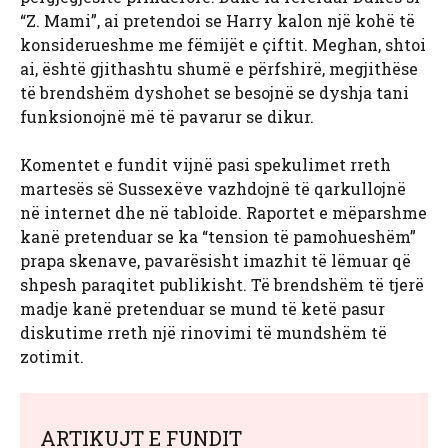
“Z. Mami”, ai pretendoi se Harry kalon një kohë të
konsiderueshme me fëmijët e çiftit. Meghan, shtoi
ai, është gjithashtu shumë e përfshirë, megjithëse
të brendshëm dyshohet se besojnë se dyshja tani
funksionojnë më të pavarur se dikur.
Komentet e fundit vijnë pasi spekulimet rreth
martesës së Sussexëve vazhdojnë të qarkullojnë
në internet dhe në tabloide. Raportet e mëparshme
kanë pretenduar se ka “tension të pamohueshëm”
prapa skenave, pavarësisht imazhit të lëmuar që
shpesh paraqitet publikisht. Të brendshëm të tjerë
madje kanë pretenduar se mund të ketë pasur
diskutime rreth një rinovimi të mundshëm të
zotimit.
ARTIKUJT E FUNDIT