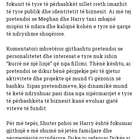
fokusit të tyre të përbashkët sillet rreth imazhit
të tyre publik dhe identitetit të biznesit. Ai më tej
pretendoi se Meghan dhe Harry tani mbajnë
miqësi të ndara dhe kalojnë kohën e tyre në qarqe
të ndryshme shoqërore.
Komentatori mbretëror gjithashtu pretendoi se
personalitetet dhe interesat e tyre nuk ishin
“kurrë në një linjë” që nga fillimi. Thënë kështu, ai
pretendoi se dikur bënë përpjekje për të gjetur
aktivitete dhe projekte që mund t’i gëzonin së
bashku. Sipas pretendimeve, kjo dinamikë mund
të ketë ndryshuar pasi disa nga sipërmarrjet e tyre
të përbashkëta të biznesit kanë evoluar gjatë
viteve të fundit.
Për më tepër, Shuter pohoi se Harry është fokusuar
gjithnjë e më shumë në jetën familjare dhe
përgjegjësitë prindërore. Duke iu referuar Dukës si