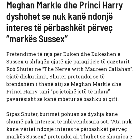
Meghan Markle dhe Princi Harry
dyshohet se nuk kanë ndonjë
interes të përbashkët përveç
“markës Sussex”
Pretendime të reja për Dukën dhe Dukeshën e
Sussex u shfaqën gjatë një paraqitjeje të gazetarit
Rob Shuter në “The Nerve with Maureen Callahan”.
Gjatë diskutimit, Shuter pretendoi se të
brendshëm i thanë atij se Meghan Markle dhe
Princi Harry tani “po jetojnë jetë të ndara”
pavarësisht se kanë mbetur së bashku si çift.
Sipas Shuter, burimet pohuan se dyshja kanë
shumë pak interesa të mbivendosura sot. “Ata nuk
kanë vërtet ndonjë interes të përbashkët përveç
markës Sussex,” pretendoi ai. Thuhet se shumica e