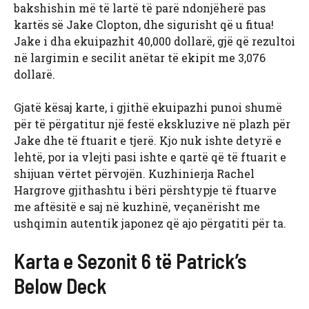
bakshishin më të lartë të parë ndonjëherë pas
kartës së Jake Clopton, dhe sigurisht që u fitua!
Jake i dha ekuipazhit 40,000 dollarë, gjë që rezultoi
në largimin e secilit anëtar të ekipit me 3,076
dollarë.
Gjatë kësaj karte, i gjithë ekuipazhi punoi shumë
për të përgatitur një festë ekskluzive në plazh për
Jake dhe të ftuarit e tjerë. Kjo nuk ishte detyrë e
lehtë, por ia vlejti pasi ishte e qartë që të ftuarit e
shijuan vërtet përvojën. Kuzhinierja Rachel
Hargrove gjithashtu i bëri përshtypje të ftuarve
me aftësitë e saj në kuzhinë, veçanërisht me
ushqimin autentik japonez që ajo përgatiti për ta.
Karta e Sezonit 6 të Patrick’s
Below Deck