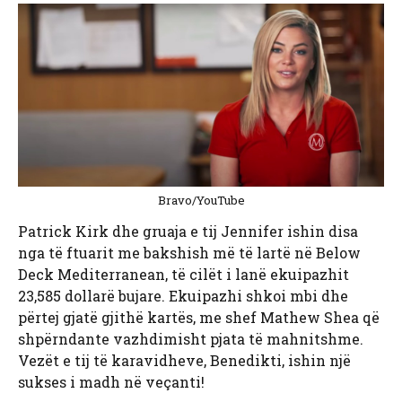
Bravo/YouTube
Patrick Kirk dhe gruaja e tij Jennifer ishin disa
nga të ftuarit me bakshish më të lartë në Below
Deck Mediterranean, të cilët i lanë ekuipazhit
23,585 dollarë bujare. Ekuipazhi shkoi mbi dhe
përtej gjatë gjithë kartës, me shef Mathew Shea që
shpërndante vazhdimisht pjata të mahnitshme.
Vezët e tij të karavidheve, Benedikti, ishin një
sukses i madh në veçanti!