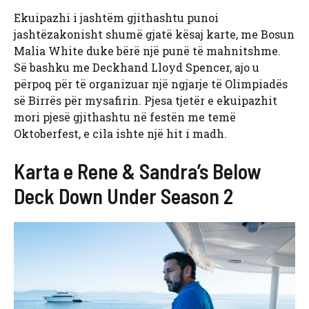
Ekuipazhi i jashtëm gjithashtu punoi
jashtëzakonisht shumë gjatë kësaj karte, me Bosun
Malia White duke bërë një punë të mahnitshme.
Së bashku me Deckhand Lloyd Spencer, ajo u
përpoq për të organizuar një ngjarje të Olimpiadës
së Birrës për mysafirin. Pjesa tjetër e ekuipazhit
mori pjesë gjithashtu në festën me temë
Oktoberfest, e cila ishte një hit i madh.
Karta e Rene & Sandra’s Below
Deck Down Under Season 2