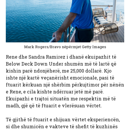
Mark Rogers/Bravo nëpërmjet Getty Images
Rene dhe Sandra Ramirez i dhanë ekuipazhit të
Below Deck Down Under shumën më të lartë që
kishin parë ndonjëherë, me 25,000 dollarë. Kjo
ishte një kartë veçanërisht emocionale, pasi të
ftuarit kërkuan një shërbim përkujtimor për nënën
e Rene, e cila kishte ndërruar jetë më parë.
Ekuipazhi e trajtoi situatën me respektin më të
madh, gjë që të ftuarit e vlerësuan vërtet.
Të gjithë të ftuarit e shijuan vërtet eksperiencën,
si dhe shumicën e vakteve të shefit të kuzhinës