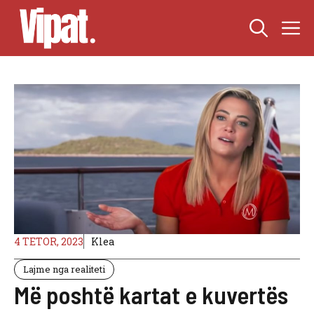
Skip
M
to
content
4 TETOR, 2023
Klea
Lajme nga realiteti
Më poshtë kartat e kuvertës