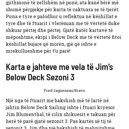
gjithmonë të zellshëm në punë, ata kanë bërë më
shumë përpjekje për karta të caktuara se të tjerët.
Puna e tyre e palodhur u reflektua në këshillat e
tyre dhe të ftuarit i vlerësuan me të vërtetë duke
shkuar përtej dhe përtej. Gjatë katër kartave të
mëposhtme, ekipi i Below Deck me të vërtetë fitoi
këshillat bujare që morën, gjë që ishte e
mrekullueshme për t’u parë!
Karta e jahteve me vela të Jim’s
Below Deck Sezoni 3
Fred Jagueneau/Bravo
Një nga të ftuarit me bakshish më të lartë në
jahtin Below Deck Sailing ishte i ftuari kryesor
Jim Blumenthal, të cilin shikuesit e takuan për
herë të parë gjatë sezonit 3. Pas kartës së tij të
sezonit 3, Jim dha një bakshish të mahnitshme