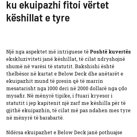
ku ekuipazhi fitoi vërtet
këshillat e tyre
Një nga aspektet më intriguese të
Poshtë kuvertës
ekskluziviteti janë këshillat, të cilat ndryshojnë
shumë në varësi të statutit. Bakshishi është
thelbësor në kartat e Below Deck dhe anëtarët e
ekuipazhit mund të presin që të marrin
mesatarisht nga 1000 deri në 2000 dollarë nga çdo
mysafir. Në mënyrë tipike, i ftuari kryesor i
statutit i jep kapitenit një zarf me këshilla për të
gjithë ekuipazhin, të cilat më pas ndahen mes tyre
në mënyrë të barabartë.
Ndërsa ekuipazhet e Below Deck janë pothuajse