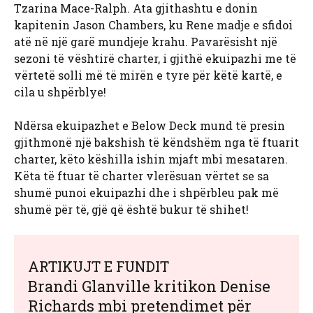
Tzarina Mace-Ralph. Ata gjithashtu e donin
kapitenin Jason Chambers, ku Rene madje e sfidoi
atë në një garë mundjeje krahu. Pavarësisht një
sezoni të vështirë charter, i gjithë ekuipazhi me të
vërtetë solli më të mirën e tyre për këtë kartë, e
cila u shpërblye!
Ndërsa ekuipazhet e Below Deck mund të presin
gjithmonë një bakshish të këndshëm nga të ftuarit
charter, këto këshilla ishin mjaft mbi mesataren.
Këta të ftuar të charter vlerësuan vërtet se sa
shumë punoi ekuipazhi dhe i shpërbleu pak më
shumë për të, gjë që është bukur të shihet!
ARTIKUJT E FUNDIT
Brandi Glanville kritikon Denise
Richards mbi pretendimet për