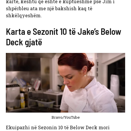
kartë, kështu që është e kuptueshme pse Jim i
shpërbleu ata me një bakshish kaq të
shkëlqyeshëm.
Karta e Sezonit 10 të Jake’s Below
Deck gjatë
Bravo/YouTube
Ekuipazhi në Sezonin 10 të Below Deck mori