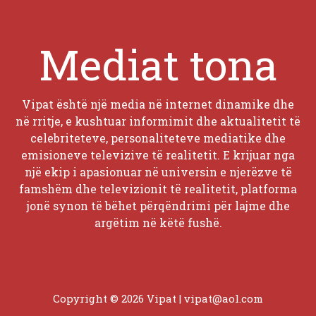
Mediat tona
Vipat është një media në internet dinamike dhe
në rritje, e kushtuar informimit dhe aktualitetit të
celebriteteve, personaliteteve mediatike dhe
emisioneve televizive të realitetit. E krijuar nga
një ekip i apasionuar në universin e njerëzve të
famshëm dhe televizionit të realitetit, platforma
jonë synon të bëhet përqëndrimi për lajme dhe
argëtim në këtë fushë.
Copyright © 2026 Vipat |
vipat@aol.com