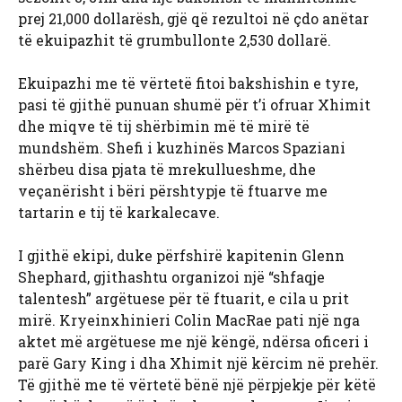
prej 21,000 dollarësh, gjë që rezultoi në çdo anëtar
të ekuipazhit të grumbullonte 2,530 dollarë.
Ekuipazhi me të vërtetë fitoi bakshishin e tyre,
pasi të gjithë punuan shumë për t’i ofruar Xhimit
dhe miqve të tij shërbimin më të mirë të
mundshëm. Shefi i kuzhinës Marcos Spaziani
shërbeu disa pjata të mrekullueshme, dhe
veçanërisht i bëri përshtypje të ftuarve me
tartarin e tij të karkalecave.
I gjithë ekipi, duke përfshirë kapitenin Glenn
Shephard, gjithashtu organizoi një “shfaqje
talentesh” argëtuese për të ftuarit, e cila u prit
mirë. Kryeinxhinieri Colin MacRae pati një nga
aktet më argëtuese me një këngë, ndërsa oficeri i
parë Gary King i dha Xhimit një kërcim në prehër.
Të gjithë me të vërtetë bënë një përpjekje për këtë