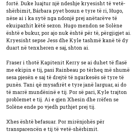
fortë. Duke luajtur një ndeshje kryesisht të vetë-
shërbimit, Bárbara pyet bosun e tyre të ri, Hugo,
nëse ai i ka sytë nga ndonjë prej anëtarëve të
ekuipazhit këtë sezon. Hugo mendon se Solène
është e bukur, por ajo nuk është për të, përgjigjet ai.
Kryesisht sepse Jess dhe Kyle tashmë kanë të dy
duart në tenxheren e saj, shton ai.
Fraser i thotë Kapitenit Kerry se ai duhet të flasë
me ekipin e tij, pasi Rainbeau po tërheq më shumë
sesa pjesën e saj të drejtë të ngarkesës së tyre të
punës. Tani që mysafirët e tyre janë larguar, ai do
të marrë mundësinë e tij. Por së pari, Kyle trajton
problemet e tij. Ai e gjen Xhesin dhe rrëfen se
Solène ende po vjedh puthjet prej tij.
Xhes është befasuar. Por mirënjohës për
transparencën e tij të vetë-shërbimit.