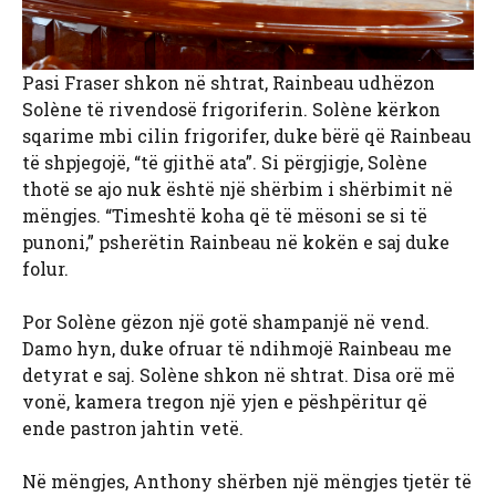
Pasi Fraser shkon në shtrat, Rainbeau udhëzon
Solène të rivendosë frigoriferin. Solène kërkon
sqarime mbi cilin frigorifer, duke bërë që Rainbeau
të shpjegojë, “të gjithë ata”. Si përgjigje, Solène
thotë se ajo nuk është një shërbim i shërbimit në
mëngjes. “Timeshtë koha që të mësoni se si të
punoni,” psherëtin Rainbeau në kokën e saj duke
folur.
Por Solène gëzon një gotë shampanjë në vend.
Damo hyn, duke ofruar të ndihmojë Rainbeau me
detyrat e saj. Solène shkon në shtrat. Disa orë më
vonë, kamera tregon një yjen e pëshpëritur që
ende pastron jahtin vetë.
Në mëngjes, Anthony shërben një mëngjes tjetër të