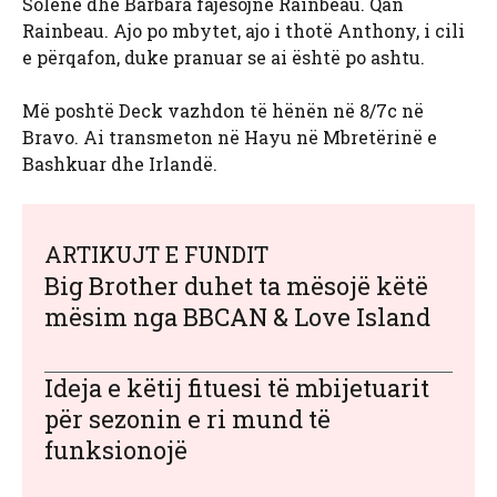
Solène dhe Bárbara fajësojnë Rainbeau. Qan
Rainbeau. Ajo po mbytet, ajo i thotë Anthony, i cili
e përqafon, duke pranuar se ai është po ashtu.
Më poshtë Deck vazhdon të hënën në 8/7c në
Bravo. Ai transmeton në Hayu në Mbretërinë e
Bashkuar dhe Irlandë.
ARTIKUJT E FUNDIT
Big Brother duhet ta mësojë këtë
mësim nga BBCAN & Love Island
Ideja e këtij fituesi të mbijetuarit
për sezonin e ri mund të
funksionojë