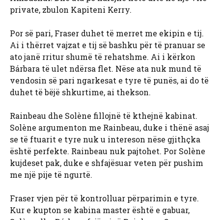
private, zbulon Kapiteni Kerry.
Por së pari, Fraser duhet të merret me ekipin e tij.
Ai i thërret vajzat e tij së bashku për të pranuar se
ato janë rritur shumë të rehatshme. Ai i kërkon
Bárbara të ulet ndërsa flet. Nëse ata nuk mund të
vendosin së pari ngarkesat e tyre të punës, ai do të
duhet të bëjë shkurtime, ai thekson.
Rainbeau dhe Solène fillojnë të kthejnë kabinat.
Solène argumenton me Rainbeau, duke i thënë asaj
se të ftuarit e tyre nuk u intereson nëse gjithçka
është perfekte. Rainbeau nuk pajtohet. Por Solène
kujdeset pak, duke e shfajësuar veten për pushim
me një pije të ngurtë.
Fraser vjen për të kontrolluar përparimin e tyre.
Kur e kupton se kabina master është e gabuar,