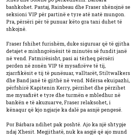
bashkohet. Pastaj, Rainbeau dhe Fraser shënojnë se
seksioni VIP për partinë e tyre atë natë mungon.
Pra, përsëri për të punuar këto gra tani duhet të
shkojnë.
Fraser fshihet furishëm, duke siguruar që të gjitha
detajet e mishngrënësit të minutës së fundit janë
në vend. Fatmirësisht, pasi ai tërheq përsëri
perden në zonën VIP të mysafirëve të tij,
zjarrfikësit e tij të punësuar, valltarët, Stiltwalkers
dhe Band janë të gjithë në vend. Ndërsa ekuipazhi,
përfshirë Kapitenin Kerry, përzihet dhe përzihet
me mysafirët e tyre dhe turmën e mbledhur në
bankën e të akuzuarve, Fraser relaksohet, i
kënaqur që kjo ngjarje ka dalë pa asnjë pengesë.
Por Bárbara ndihet pak poshtë. Ajo ka një shtypje
ndaj Xhesit. Megjithatë, nuk ka asgjë që ajo mund