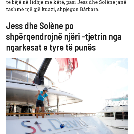
të bëjë në lidhje me këtë, pasi Jess dhe Solène janë
tashmë një gjë kuazi, shpjegon Bárbara.
Jess dhe Solène po
shpërqendrojnë njëri -tjetrin nga
ngarkesat e tyre të punës