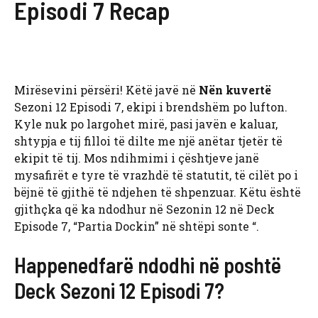
Episodi 7 Recap
Mirësevini përsëri! Këtë javë në
Nën kuvertë
Sezoni 12 Episodi 7, ekipi i brendshëm po lufton.
Kyle nuk po largohet mirë, pasi javën e kaluar,
shtypja e tij filloi të dilte me një anëtar tjetër të
ekipit të tij. Mos ndihmimi i çështjeve janë
mysafirët e tyre të vrazhdë të statutit, të cilët po i
bëjnë të gjithë të ndjehen të shpenzuar. Këtu është
gjithçka që ka ndodhur në Sezonin 12 në Deck
Episode 7, “Partia Dockin” në shtëpi sonte “.
Happenedfarë ndodhi në poshtë
Deck Sezoni 12 Episodi 7?