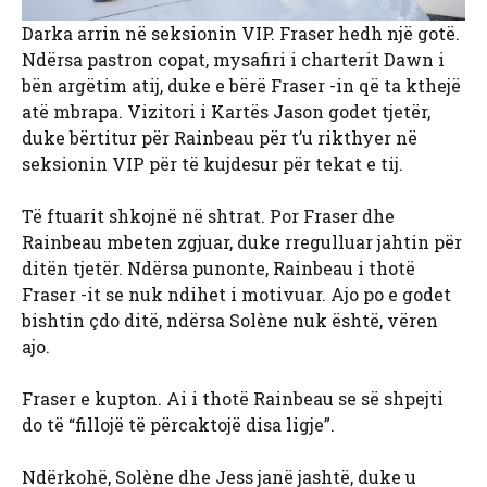
Darka arrin në seksionin VIP. Fraser hedh një gotë.
Ndërsa pastron copat, mysafiri i charterit Dawn i
bën argëtim atij, duke e bërë Fraser -in që ta kthejë
atë mbrapa. Vizitori i Kartës Jason godet tjetër,
duke bërtitur për Rainbeau për t’u rikthyer në
seksionin VIP për të kujdesur për tekat e tij.
Të ftuarit shkojnë në shtrat. Por Fraser dhe
Rainbeau mbeten zgjuar, duke rregulluar jahtin për
ditën tjetër. Ndërsa punonte, Rainbeau i thotë
Fraser -it se nuk ndihet i motivuar. Ajo po e godet
bishtin çdo ditë, ndërsa Solène nuk është, vëren
ajo.
Fraser e kupton. Ai i thotë Rainbeau se së shpejti
do të “fillojë të përcaktojë disa ligje”.
Ndërkohë, Solène dhe Jess janë jashtë, duke u