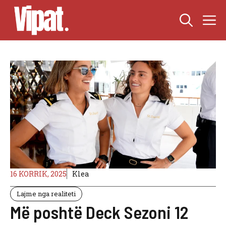
Skip
M
to
content
16 KORRIK, 2025
Klea
Lajme nga realiteti
Më poshtë Deck Sezoni 12