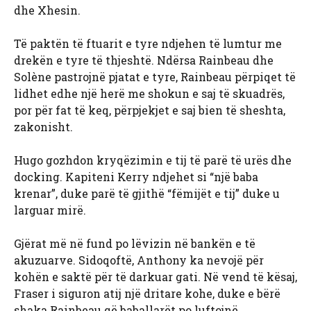
dhe Xhesin.
Të paktën të ftuarit e tyre ndjehen të lumtur me
drekën e tyre të thjeshtë. Ndërsa Rainbeau dhe
Solène pastrojnë pjatat e tyre, Rainbeau përpiqet të
lidhet edhe një herë me shokun e saj të skuadrës,
por për fat të keq, përpjekjet e saj bien të sheshta,
zakonisht.
Hugo gozhdon kryqëzimin e tij të parë të urës dhe
docking. Kapiteni Kerry ndjehet si “një baba
krenar”, duke parë të gjithë “fëmijët e tij” duke u
larguar mirë.
Gjërat më në fund po lëvizin në bankën e të
akuzuarve. Sidoqoftë, Anthony ka nevojë për
kohën e saktë për të darkuar gati. Në vend të kësaj,
Fraser i siguron atij një dritare kohe, duke e bërë
shaka Rainbeau që baballarët po luftojnë.