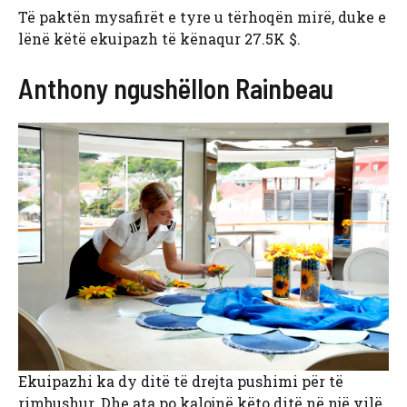
Të paktën mysafirët e tyre u tërhoqën mirë, duke e
lënë këtë ekuipazh të kënaqur 27.5K $.
Anthony ngushëllon Rainbeau
Ekuipazhi ka dy ditë të drejta pushimi për të
rimbushur. Dhe ata po kalojnë këto ditë në një vilë