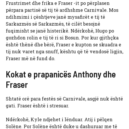
Frustrimet dhe frika e Fraser -it po përplasen
përpara partisë së tij të ardhshme Carnivale. Mos
ndihmimi i çështjeve janë mysafirët e tij të
Sarkazmës së Sarkazmës, të cilët besojnë
fuqimisht se janë histerikë. Ndërkohë, Hugo po
gozhdon rolin e tij të ri si Bosun. Por kur gjithçka
është thënë dhe bërë, Fraser e kupton se skuadra e
tij nuk varet nga snuff, kështu që të vendosë ligjin,
Fraser më në fund do.
Kokat e prapanicës Anthony dhe
Fraser
Shtatë orë para festës së Carnivale, asgjë nuk është
gati. Fraser është i stresuar.
Ndërkohë, Kyle ndjehet i lënduar. Atij i pëlqen
Solène. Por Solène është duke u dashuruar me të