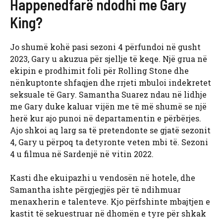
Happenedfarë ndodhi me Gary
King?
Jo shumë kohë pasi sezoni 4 përfundoi në gusht
2023, Gary u akuzua për sjellje të keqe. Një grua në
ekipin e prodhimit foli për Rolling Stone dhe
nënkuptonte shfaqjen dhe rrjeti mbuloi indekretet
seksuale të Gary. Samantha Suarez ndau në lidhje
me Gary duke kaluar vijën me të më shumë se një
herë kur ajo punoi në departamentin e përbërjes.
Ajo shkoi aq larg sa të pretendonte se gjatë sezonit
4, Gary u përpoq ta detyronte veten mbi të. Sezoni
4 u filmua në Sardenjë në vitin 2022.
Kasti dhe ekuipazhi u vendosën në hotele, dhe
Samantha ishte përgjegjës për të ndihmuar
menaxherin e talenteve. Kjo përfshinte mbajtjen e
kastit të sekuestruar në dhomën e tyre për shkak