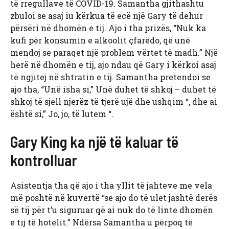
të rregullave të COVID-19. Samantha gjithashtu
zbuloi se asaj iu kërkua të ecë një Gary të dehur
përsëri në dhomën e tij. Ajo i tha prizës, “Nuk ka
kufi për konsumin e alkoolit çfarëdo, që unë
mendoj se paraqet një problem vërtet të madh.” Një
herë në dhomën e tij, ajo ndau që Gary i kërkoi asaj
të ngjitej në shtratin e tij. Samantha pretendoi se
ajo tha, “Unë isha si,” Unë duhet të shkoj – duhet të
shkoj të sjell njerëz të tjerë ujë dhe ushqim “, dhe ai
është si,” Jo, jo, të lutem “.
Gary King ka një të kaluar të
kontrolluar
Asistentja tha që ajo i tha yllit të jahteve me vela
më poshtë në kuvertë “se ajo do të ulet jashtë derës
së tij për t’u siguruar që ai nuk do të linte dhomën
e tij të hotelit.” Ndërsa Samantha u përpoq të