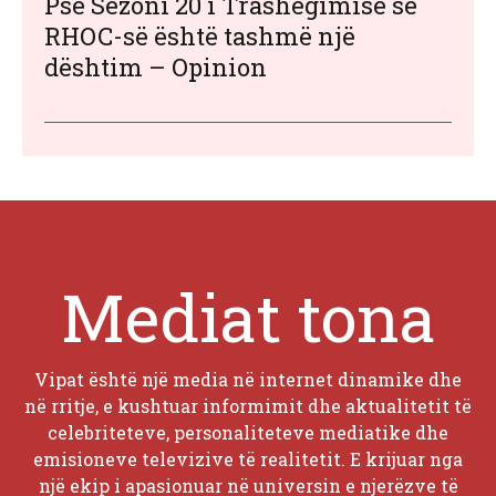
Pse Sezoni 20 i Trashëgimisë së
RHOC-së është tashmë një
dështim – Opinion
Mediat tona
Vipat është një media në internet dinamike dhe
në rritje, e kushtuar informimit dhe aktualitetit të
celebriteteve, personaliteteve mediatike dhe
emisioneve televizive të realitetit. E krijuar nga
një ekip i apasionuar në universin e njerëzve të