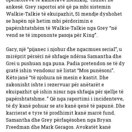
ankesë. Grey raportoi atë që pa mbi sistemin
Walkie-Talkie të ekuipazhit, 51 mendje dyshohet
se hapën një hetim mbi përdorimin e
papërshtatshëm të Walkie-Talkie nga Grey “në
vend se të impononte pasoja për King”.
Gary, një “pijanec i njohur dhe ngacmues serial”, u
mirëprit përsëri në shfaqje ndërsa Samantha dhe
Grei u pushuan nga puna. Padia pretendon se të dy
gratë ishin vendosur në listat “Mos punësoni”.
Këto janë “të njohura në mesin e kastit. Dhe
zakonisht ishte i rezervuar për anëtarët e
ekuipazhit që ishin nisur nga shfaqja për sjellje të
papërshtatshme. ” Që nga raportimi i incidenteve,
të dy kanë pohuar se ato kanë qenë të papunë. Dhe
karrierat e tyre të prodhimit kanë marrë fund.
Samantha dhe Grey përfaqësohen nga Bryan
Freedman dhe Mark Geragos. Avokatët kanë