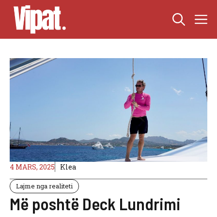
Skip
M
to
content
4 MARS, 2025
Klea
Lajme nga realiteti
Më poshtë Deck Lundrimi