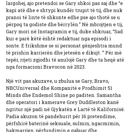
largohej, ajo pretendoi se Gary shkoi pas saj dhe “e
kapi atë dhe e shtypi kundër trupit të tij, dhe nuk
pranoi të linte të shkonte edhe pse ajo thotë se u
përpoq ta godiste dhe bërrylën.” Në mbrojtjen e tij,
Gary mori në Instagramin e tij, duke shkruar, “Sad
kur e parë këtë është redaktuar nga episodi i
sonte. E frikshme se si personat gënjeshtra mund
të prishin karrierën dhe jetesën e dikujt. ” Për më
tepër, rrjeti zgjodhi të anulojë Gary dhe ta heqë atë
nga formacioni Bravocon në 2023.
Një vit pas akuzave, u zbulua se Gary, Bravo,
NBCUniversal dhe Kompanitë e Prodhimit 51
Minds dhe Endemol Shine po paditen. Samantha
dhe operatori i kamerave Grey Duddleston kanë
ngritur një padi në Gjykatën e Lartë të Kalifornisë.
Padia akuzon të pandehurit për 16 pretendime,
përfshirë baterinë seksuale, sulmin, ngacmimin,
hakmarrjen, përfundimin e gabuar dhe