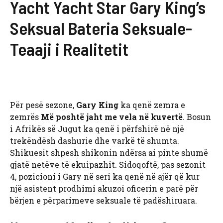
Yacht Yacht Star Gary King’s
Seksual Bateria Seksuale-
Teaaji i Realitetit
Për pesë sezone,
Gary King
ka qenë zemra e
zemrës
Më poshtë jaht me vela në kuvertë
. Bosun
i Afrikës së Jugut ka qenë i përfshirë në një
trekëndësh dashurie dhe varkë të shumta.
Shikuesit shpesh shikonin ndërsa ai pinte shumë
gjatë netëve të ekuipazhit. Sidoqoftë, pas sezonit
4, pozicioni i Gary në seri ka qenë në ajër që kur
një asistent prodhimi akuzoi oficerin e parë për
bërjen e përparimeve seksuale të padëshiruara.