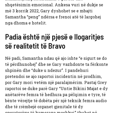
shqetësimin emocional. Ankesa vuri në dukje se
më 3 korrik 2022, Gary dyshohet se e mbajti
Samantha “peng” ndërsa e frenoi atë të largohej
nga dhoma e hotelit.
Padia është një pjesë e llogaritjes
së realitetit të Bravo
Në padi, Samantha ndau që ajo ishte “e sigurt se do
të përdhunohej” dhe se Gary vazhdonte ta fërkonte
shpinën dhe “duke u ndezur”. I pandehuri
pretendoi se ajo raportoi incidentin në prodhim,
por Gary mori vetëm një paralajmërim. Pastaj Grey
raportoi se duke parë Gary “Untie Bikini Majat e dy
anëtarëve femra të hedhura pa pëlqimin e tyre, të
bënte vërejtje të dobëta për një teknik femra audio
dhe të rrëmbejë organet gjenitale të dy
operatorëve të kamerave meshkuj,” thuhet në