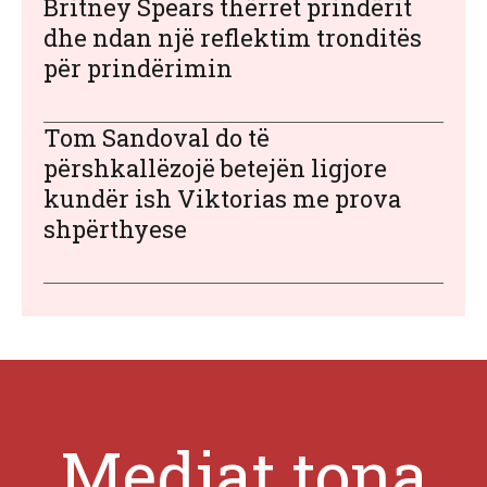
Britney Spears thërret prindërit
dhe ndan një reflektim tronditës
për prindërimin
Tom Sandoval do të
përshkallëzojë betejën ligjore
kundër ish Viktorias me prova
shpërthyese
Mediat tona