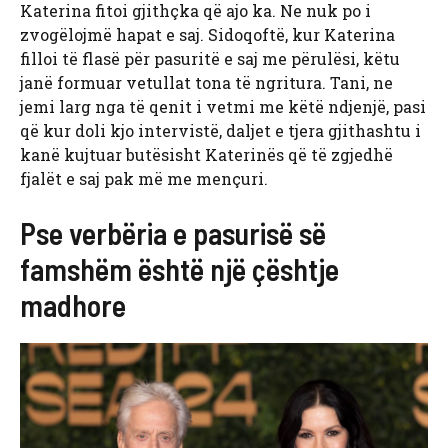
Katerina fitoi gjithçka që ajo ka. Ne nuk po i
zvogëlojmë hapat e saj. Sidoqoftë, kur Katerina
filloi të flasë për pasuritë e saj me përulësi, këtu
janë formuar vetullat tona të ngritura. Tani, ne
jemi larg nga të qenit i vetmi me këtë ndjenjë, pasi
që kur doli kjo intervistë, daljet e tjera gjithashtu i
kanë kujtuar butësisht Katerinës që të zgjedhë
fjalët e saj pak më me mençuri.
Pse verbëria e pasurisë së
famshëm është një çështje
madhore