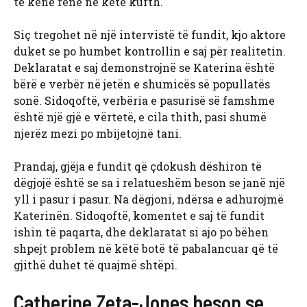
të kenë rënë në këtë kurth.
Siç tregohet në një intervistë të fundit, kjo aktore
duket se po humbet kontrollin e saj për realitetin.
Deklaratat e saj demonstrojnë se Katerina është
bërë e verbër në jetën e shumicës së popullatës
sonë. Sidoqoftë, verbëria e pasurisë së famshme
është një gjë e vërtetë, e cila thith, pasi shumë
njerëz mezi po mbijetojnë tani.
Prandaj, gjëja e fundit që çdokush dëshiron të
dëgjojë është se sa i relatueshëm beson se janë një
yll i pasur i pasur. Na dëgjoni, ndërsa e adhurojmë
Katerinën. Sidoqoftë, komentet e saj të fundit
ishin të paqarta, dhe deklaratat si ajo po bëhen
shpejt problem në këtë botë të pabalancuar që të
gjithë duhet të quajmë shtëpi.
Catherine Zeta-Jones beson se