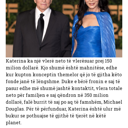
Katerina ka një vlerë neto të vlerësuar prej 150
milion dollarë. Kjo shumë është mahnitëse, edhe
kur kupton konceptin themelor që jo të gjitha këto
fonde janë të lëngshme. Duke e bërë fronin e saj të
pasur edhe më shumë jashtë kontaktit, vlera totale
neto për familjen e saj qëndron në 350 milion
dollarë, falë burrit të saj po aq të famshëm, Michael
Douglas. Për të përfunduar, Katerina është ulur më
bukur se pothuajse të gjithë të tjerët në këtë
planet.