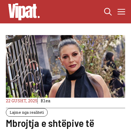
Skip
M
to
content
22 GUSHT, 2025
Klea
Lajme nga realiteti
Mbrojtja e shtëpive të