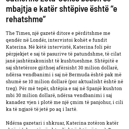
mbajtja e katër shtëpive është “e
rehatshme”
The Times, një gazetë ditore e përditshme me
qendër në Londër, intervistoi kohët e fundit
Katerina. Në këtë intervistë, Katerina foli për
përpjekjet e saj të pasurive të patundshme, të cilat
janë jashtëzakonisht të kushtueshme. Shtëpitë e
saj shtetërore gjithsej afërsisht 30 milion dollarë,
ndërsa vendbanimi i saj në Bermuda është pak më
shumë se 10 milion dollarë (por aktualisht është në
treg). Për më tepër, shtëpia e saj në Spanjë kushton
mbi 30 milion dollarë, ndërsa vendbanimi i saj
kanadez vjen i plotë me një çmim të panjohur, i cili
ka të ngjarë të jetë po aq i lartë.
Ndërsa gazetari i shkruar, Katerina zotëron katër