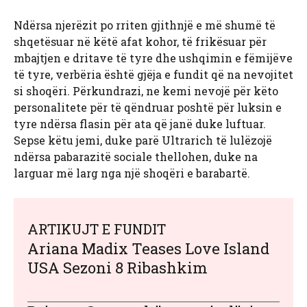
Ndërsa njerëzit po rriten gjithnjë e më shumë të
shqetësuar në këtë afat kohor, të frikësuar për
mbajtjen e dritave të tyre dhe ushqimin e fëmijëve
të tyre, verbëria është gjëja e fundit që na nevojitet
si shoqëri. Përkundrazi, ne kemi nevojë për këto
personalitete për të qëndruar poshtë për luksin e
tyre ndërsa flasin për ata që janë duke luftuar.
Sepse këtu jemi, duke parë Ultrarich të lulëzojë
ndërsa pabarazitë sociale thellohen, duke na
larguar më larg nga një shoqëri e barabartë.
ARTIKUJT E FUNDIT
Ariana Madix Teases Love Island
USA Sezoni 8 Ribashkim