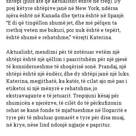
shtëpi (plus atë që aktualisht është në treg). Dy
prej këtyre shtëpive janë në New York, ndërsa
njëra është në Kanada dhe tjetra është në Spanjë.
“E di që tingëllon shumë jet, dhe më pëlqen ta
rrethoj veten me bukuri, por nuk është e tepërt,
është shumë e rehatshme,” vërejti Katerina.
Aktualisht, mendimi për të zotëruar vetëm një
shtëpi është një qëllim i paarritshëm për një pjesë
të konsiderueshme të shoqërisë sonë. Prandaj, një
shtëpi është një ëndërr, dhe dy shtëpi janë një luks.
Katerina, megjithatë, ka katër, të cilat ajo më pas i
etiketoi si një mënyrë e rehatshme, jo
ekstravagante e të jetuarit. Tregojuni kësaj për
shumicën e njerëzve, të cilët do të përkufizonin
rehat se kanë fonde të mjaftueshme në llogaritë e
tyre për të mbuluar gomarët e tyre për disa muaj,
në krye, nëse lind ndonjë ngjarje e papritur.