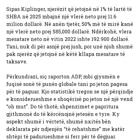
Sipas Kiplinger, njerëzit që jetojnë në 1% të lartë të
SHBA në 2025 mbajnë një vlerë neto prej 11.6
milion dollarë. Në anën tjetër, 50% më të mirë kanë
një vlerë neto prej 585,000 dollarë. Ndërkohë, vlera
mesatare neto në vitin 2022 ishte 192.900 dollarë.
Tani, nuk di për asnjë prej jush, por unë njoh shumë
pak njerëz që jetojnë në këtë kllapa mesatare të
taksave.
Përkundrazi, siç raporton ADP, mbi gjysmën e
fuqisë sonë të punës globale tani po jeton pagesa
për të paguar. Kjo statistikë tregon se një përqindje
e konsiderueshme e shoqërisë po jeton në një vend
“oh mut”. Do të thotë, shpenzimet e papritura
gjithmonë do të kërcënojnë jetesën e tyre. Ky
aspekt shumë i vërtetë, shumë nxitës bën
deklarata për ndjenjën “të rehatshme” me katër
shtëpi të padurueshme si ferr për të dëgjuar.