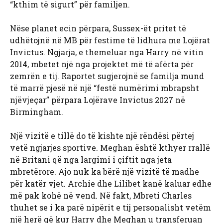
“kthim të sigurt” për familjen.
Nëse planet ecin përpara, Sussex-ët pritet të
udhëtojnë në MB për festime të lidhura me Lojërat
Invictus. Ngjarja, e themeluar nga Harry në vitin
2014, mbetet një nga projektet më të afërta për
zemrën e tij. Raportet sugjerojnë se familja mund
të marrë pjesë në një “festë numërimi mbrapsht
njëvjeçar” përpara Lojërave Invictus 2027 në
Birmingham.
Një vizitë e tillë do të kishte një rëndësi përtej
vetë ngjarjes sportive. Meghan është kthyer rrallë
në Britani që nga largimi i çiftit nga jeta
mbretërore. Ajo nuk ka bërë një vizitë të madhe
për katër vjet. Archie dhe Lilibet kanë kaluar edhe
më pak kohë në vend. Në fakt, Mbreti Charles
thuhet se i ka parë nipërit e tij personalisht vetëm
një herë që kur Harry dhe Meghan u transferuan