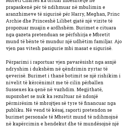
Mbreti Charles ka ofruar mbështetje në
prapaskenë për të ndihmuar në mbulimin e
aranzhimeve të sigurisë për Harry, Meghan, Princ
Archie dhe Princeshë Lilibet gjatë një vizite të
propozuar muajin e ardhshëm. Burimet e cituara
nga gazeta pretenduan se përfshirja e Mbretit
mund të bënte të mundur një udhëtim familjar. Ajo
vjen pas vitesh pasigurie mbi masat e sigurisë.
Përparimi i raportuar vjen pavarësisht nga asnjë
ndryshim i dukshëm në qëndrimin zyrtar të
qeverisë. Burimet i thanë botimit se një rishikim i
nivelit të kërcënimit me të cilin përballen
Sussexes ka qenë në vazhdim. Megjithatë,
supozohet se nuk ka rezultuar në ndonjë
përmirësim të mbrojtjes së tyre të financuar nga
publiku. Në vend të kësaj, raporti pretendon se
burimet personale të Mbretit mund të ndihmojnë
në kapërcimin e hendekut dhe të mundësojnë një