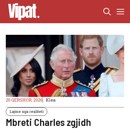
Skip
M
to
content
20 QERSHOR, 2026
Klea
Lajme nga realiteti
Mbreti Charles zgjidh