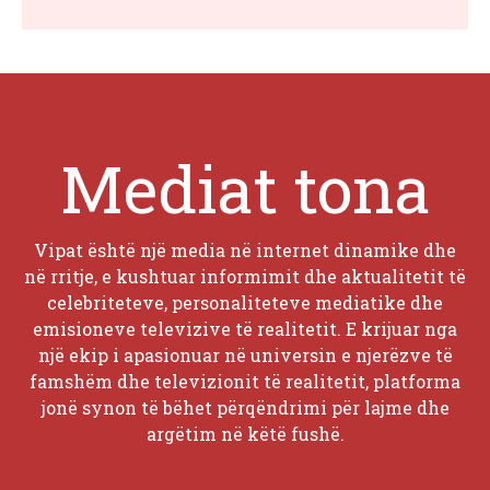
Mediat tona
Vipat është një media në internet dinamike dhe
në rritje, e kushtuar informimit dhe aktualitetit të
celebriteteve, personaliteteve mediatike dhe
emisioneve televizive të realitetit. E krijuar nga
një ekip i apasionuar në universin e njerëzve të
famshëm dhe televizionit të realitetit, platforma
jonë synon të bëhet përqëndrimi për lajme dhe
argëtim në këtë fushë.