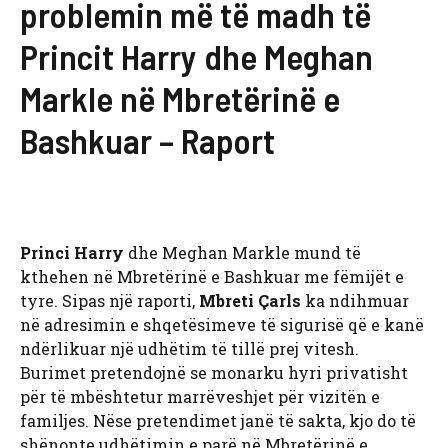
problemin më të madh të
Princit Harry dhe Meghan
Markle në Mbretërinë e
Bashkuar – Raport
Princi Harry
dhe Meghan Markle mund të
kthehen në Mbretërinë e Bashkuar me fëmijët e
tyre. Sipas një raporti,
Mbreti Çarls
ka ndihmuar
në adresimin e shqetësimeve të sigurisë që e kanë
ndërlikuar një udhëtim të tillë prej vitesh.
Burimet pretendojnë se monarku hyri privatisht
për të mbështetur marrëveshjet për vizitën e
familjes. Nëse pretendimet janë të sakta, kjo do të
shënonte udhëtimin e parë në Mbretërinë e