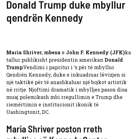
Donald Trump duke mbyllur
qendrën Kennedy
Maria Shriver
,
mbesa
e
John F. Kennedy (JFK)
ka
tallur publikisht presidentin amerikan
Donald
Trump
Vendimi i papritur i ‘s për të mbyllur
Qendrën Kennedy, duke e inkuadruar lëvizjen si
një taktikë për të anashkaluar një bojkot artistik
në rritje. Njoftimi dramatik i mbylljes pason disa
muaj polemikash mbi rregullimin e Trump dhe
riemërtimin e institucionit ikonik të
Uashingtonit, DC.
Maria Shriver poston rreth