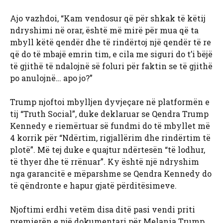
Ajo vazhdoi, “Kam vendosur që për shkak të këtij
ndryshimi në orar, është më mirë për mua që ta
mbyll këtë qendër dhe të rindërtoj një qendër të re
që do të mbajë emrin tim, e cila me siguri do t’i bëjë
të gjithë të ndalojnë së foluri për faktin se të gjithë
po anulojnë… apo jo?”
Trump njoftoi mbylljen dyvjeçare në platformën e
tij “Truth Social”, duke deklaruar se Qendra Trump
Kennedy e riemërtuar së fundmi do të mbyllet më
4 korrik për “Ndërtim, rigjallërim dhe rindërtim të
plotë”. Më tej duke e quajtur ndërtesën “të lodhur,
të thyer dhe të rrënuar”. Ky është një ndryshim
nga garancitë e mëparshme se Qendra Kennedy do
të qëndronte e hapur gjatë përditësimeve.
Njoftimi erdhi vetëm disa ditë pasi vendi priti
premierën e një dokumentari për Melania Trump