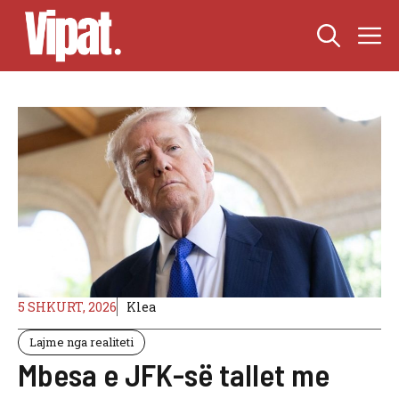
Skip
M
to
content
5 SHKURT, 2026
Klea
Lajme nga realiteti
Mbesa e JFK-së tallet me