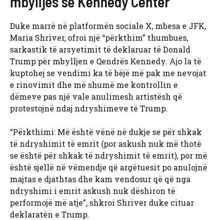
mbylljes së Kennedy Center
Duke marrë në platformën sociale X, mbesa e JFK,
Maria Shriver, ofroi një “përkthim” thumbues,
sarkastik të arsyetimit të deklaruar të Donald
Trump për mbylljen e Qendrës Kennedy. Ajo la të
kuptohej se vendimi ka të bëjë më pak me nevojat
e rinovimit dhe më shumë me kontrollin e
dëmeve pas një vale anulimesh artistësh që
protestojnë ndaj ndryshimeve të Trump.
“Përkthimi: Më është vënë në dukje se për shkak
të ndryshimit të emrit (por askush nuk më thotë
se është për shkak të ndryshimit të emrit), por më
është sjellë në vëmendje që argëtuesit po anulojnë
majtas e djathtas dhe kam vendosur që që nga
ndryshimi i emrit askush nuk dëshiron të
performojë më atje”, shkroi Shriver duke cituar
deklaratën e Trump.