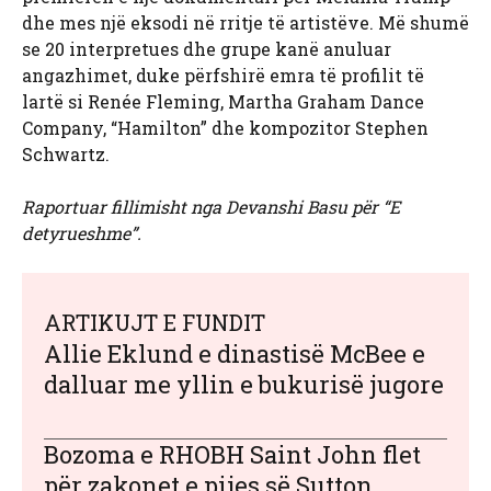
dhe mes një eksodi në rritje të artistëve. Më shumë
se 20 interpretues dhe grupe kanë anuluar
angazhimet, duke përfshirë emra të profilit të
lartë si Renée Fleming, Martha Graham Dance
Company, “Hamilton” dhe kompozitor Stephen
Schwartz.
Raportuar fillimisht nga Devanshi Basu për “E
detyrueshme”.
ARTIKUJT E FUNDIT
Allie Eklund e dinastisë McBee e
dalluar me yllin e bukurisë jugore
Bozoma e RHOBH Saint John flet
për zakonet e pijes së Sutton