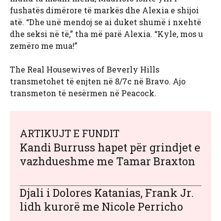
fushatës dimërore të markës dhe Alexia e shijoi
atë. “Dhe unë mendoj se ai duket shumë i nxehtë
dhe seksi në të,” tha më parë Alexia. “Kyle, mos u
zemëro me mua!”
The Real Housewives of Beverly Hills
transmetohet të enjten në 8/7c në Bravo. Ajo
transmeton të nesërmen në Peacock.
ARTIKUJT E FUNDIT
Kandi Burruss hapet për grindjet e
vazhdueshme me Tamar Braxton
Djali i Dolores Katanias, Frank Jr.
lidh kurorë me Nicole Perricho