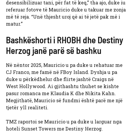
desensibilizuar tani, për fat të keq,” tha ajo, duke iu
referuar fotove të Mauricio duke u takuar me zonja
më të reja. “Unë thjesht uroj që ai të jetë pak më i
matur.”
Bashkëshorti i RHOBH dhe Destiny
Herzog janë parë së bashku
Në nëntor 2025, Mauricio u pa duke u rehatuar me
CJ Franco, me famë në FBoy Island. Dyshja u pa
duke u përkëdhelur dhe flirte jashtë Craigs në
West Hollywood. Ai gjithashtu thuhet se kishte
pasur romanca me Klaudia K dhe Nikita Kahn.
Megjithatë, Mauricio së fundmi është parë me një
tjetër yll realiteti.
TMZ raportoi se Mauricio u pa duke u larguar nga
hoteli Sunset Towers me Destiny Herzog.