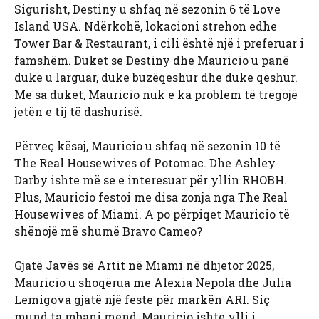
Sigurisht, Destiny u shfaq në sezonin 6 të Love
Island USA. Ndërkohë, lokacioni strehon edhe
Tower Bar & Restaurant, i cili është një i preferuar i
famshëm. Duket se Destiny dhe Mauricio u panë
duke u larguar, duke buzëqeshur dhe duke qeshur.
Me sa duket, Mauricio nuk e ka problem të tregojë
jetën e tij të dashurisë.
Përveç kësaj, Mauricio u shfaq në sezonin 10 të
The Real Housewives of Potomac. Dhe Ashley
Darby ishte më se e interesuar për yllin RHOBH.
Plus, Mauricio festoi me disa zonja nga The Real
Housewives of Miami. A po përpiqet Mauricio të
shënojë më shumë Bravo Cameo?
Gjatë Javës së Artit në Miami në dhjetor 2025,
Mauricio u shoqërua me Alexia Nepola dhe Julia
Lemigova gjatë një feste për markën ARI. Siç
mund ta mbani mend, Mauricio ishte ylli i