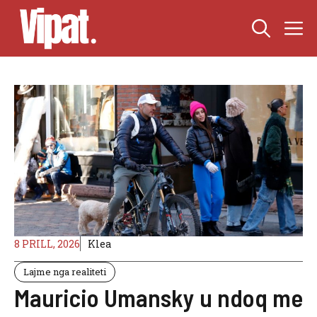
Skip
M
to
content
8 PRILL, 2026
Klea
Lajme nga realiteti
Mauricio Umansky u ndoq me