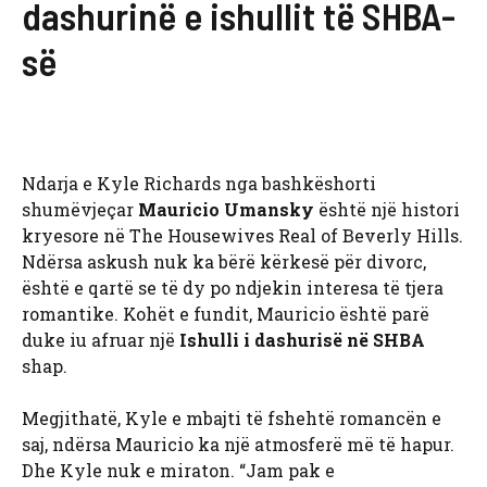
dashurinë e ishullit të SHBA-
së
Ndarja e Kyle Richards nga bashkëshorti
shumëvjeçar
Mauricio Umansky
është një histori
kryesore në The Housewives Real of Beverly Hills.
Ndërsa askush nuk ka bërë kërkesë për divorc,
është e qartë se të dy po ndjekin interesa të tjera
romantike. Kohët e fundit, Mauricio është parë
duke iu afruar një
Ishulli i dashurisë në SHBA
shap.
Megjithatë, Kyle e mbajti të fshehtë romancën e
saj, ndërsa Mauricio ka një atmosferë më të hapur.
Dhe Kyle nuk e miraton. “Jam pak e