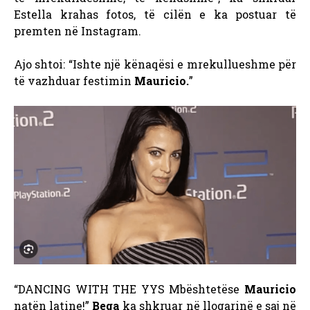
Estella krahas fotos, të cilën e ka postuar të
premten në Instagram.
Ajo shtoi: “Ishte një kënaqësi e mrekullueshme për
të vazhduar festimin
Mauricio.
”
“DANCING WITH THE YYS
Mbështetëse
Mauricio
natën latine!”
Bega
ka shkruar në llogarinë e saj në