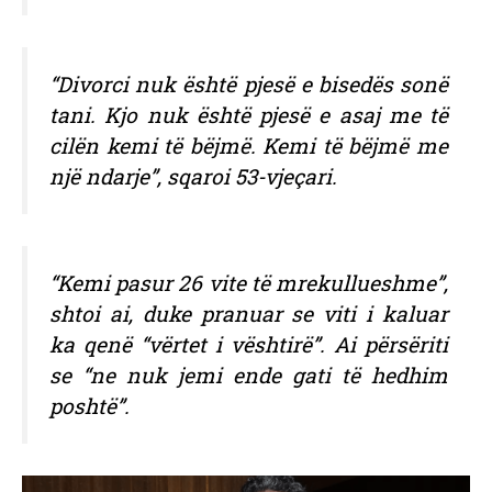
“Divorci nuk është pjesë e bisedës sonë
tani. Kjo nuk është pjesë e asaj me të
cilën kemi të bëjmë. Kemi të bëjmë me
një ndarje”, sqaroi 53-vjeçari.
“Kemi pasur 26 vite të mrekullueshme”,
shtoi ai, duke pranuar se viti i kaluar
ka qenë “vërtet i vështirë”. Ai përsëriti
se “ne nuk jemi ende gati të hedhim
poshtë”.