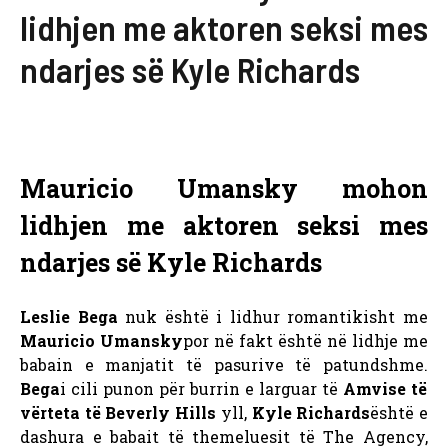
lidhjen me aktoren seksi mes
ndarjes së Kyle Richards
Mauricio Umansky mohon
lidhjen me aktoren seksi mes
ndarjes së Kyle Richards
Leslie Bega
nuk është i lidhur romantikisht me
Mauricio Umansky
por në fakt është në lidhje me
babain e manjatit të pasurive të patundshme.
Bega
i cili punon për burrin e larguar të
Amvise të
vërteta të Beverly Hills
yll,
Kyle Richards
është e
dashura e babait të themeluesit të The Agency,