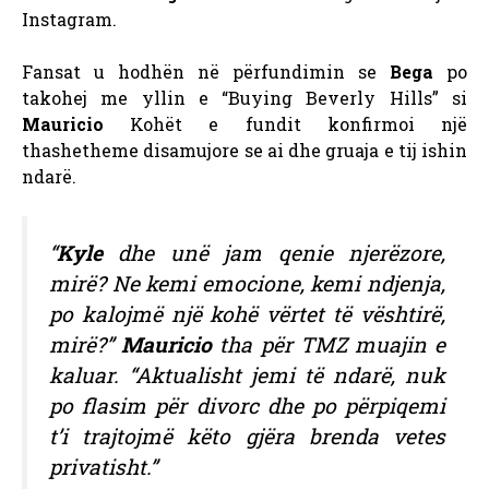
Instagram.
Fansat u hodhën në përfundimin se
Bega
po
takohej me yllin e “Buying Beverly Hills” si
Mauricio
Kohët e fundit konfirmoi një
thashetheme disamujore se ai dhe gruaja e tij ishin
ndarë.
“
Kyle
dhe unë jam qenie njerëzore,
mirë? Ne kemi emocione, kemi ndjenja,
po kalojmë një kohë vërtet të vështirë,
mirë?”
Mauricio
tha për TMZ muajin e
kaluar. “Aktualisht jemi të ndarë, nuk
po flasim për divorc dhe po përpiqemi
t’i trajtojmë këto gjëra brenda vetes
privatisht.”