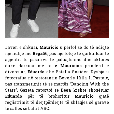
Javen e shkuar,
Mauricio
u përfol se do të ndiqte
një lidhje me
Bega
56, pas një fotoje të qarkulluar të
agjentit të pasurive të paluajtshme dhe aktores
duke darkuar me të
e Mauricios
prindërit e
divorcuar,
Eduardo
dhe Estella Sneider
.
Dyshja u
fotografua në restorantin Beverly Hills, Il Pastaio,
pas transmetimit të së martës “Dancing With the
Stars”. Gazeta raportoi se
Bega
kishte shoqëruar
Eduardo
për të brohoritur
Mauricio
gjatë
regjistrimit të drejtpërdrejtë të shfaqjes së garave
të sallës së ballit ABC.