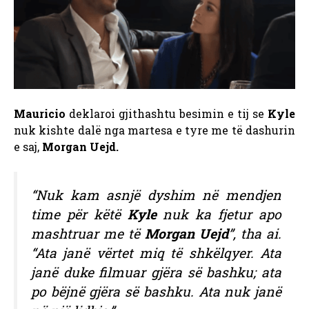
Mauricio
deklaroi gjithashtu besimin e tij se
Kyle
nuk kishte dalë nga martesa e tyre me të dashurin
e saj,
Morgan Uejd.
“Nuk kam asnjë dyshim në mendjen
time për këtë
Kyle
nuk ka fjetur apo
mashtruar me të
Morgan Uejd
”, tha ai.
“Ata janë vërtet miq të shkëlqyer. Ata
janë duke filmuar gjëra së bashku; ata
po bëjnë gjëra së bashku. Ata nuk janë