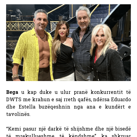
Bega
u kap duke u ulur pranë konkurrentit të
DWTS me krahun e saj rreth qafës, ndërsa Eduardo
dhe Estella buzëqeshnin nga ana e kundërt e
tavolinës.
“Kemi pasur një darkë të shijshme dhe një bisedë
të mrekullueshme, të këndshme”, ka shkruar