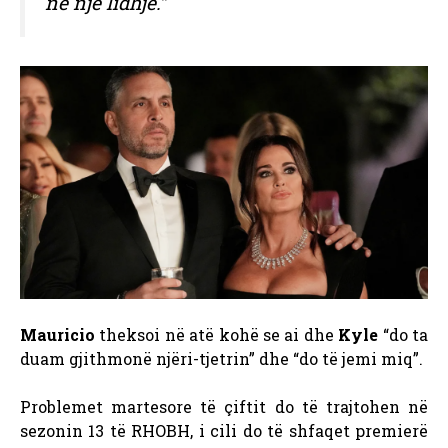
në një lidhje.”
Mauricio
theksoi në atë kohë se ai dhe
Kyle
“do ta
duam gjithmonë njëri-tjetrin” dhe “do të jemi miq”.
Problemet martesore të çiftit do të trajtohen në
sezonin 13 të RHOBH, i cili do të shfaqet premierë