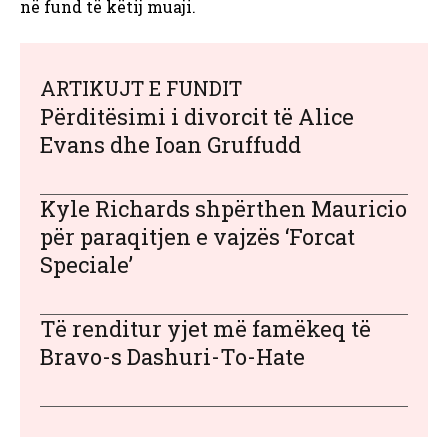
në fund të këtij muaji.
ARTIKUJT E FUNDIT
Përditësimi i divorcit të Alice
Evans dhe Ioan Gruffudd
Kyle Richards shpërthen Mauricio
për paraqitjen e vajzës ‘Forcat
Speciale’
Të renditur yjet më famëkeq të
Bravo-s Dashuri-To-Hate