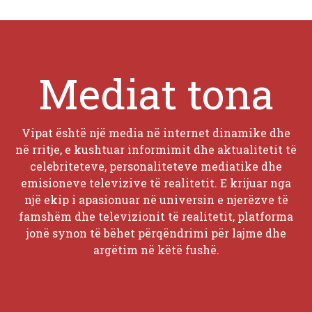
Mediat tona
Vipat është një media në internet dinamike dhe
në rritje, e kushtuar informimit dhe aktualitetit të
celebriteteve, personaliteteve mediatike dhe
emisioneve televizive të realitetit. E krijuar nga
një ekip i apasionuar në universin e njerëzve të
famshëm dhe televizionit të realitetit, platforma
jonë synon të bëhet përqëndrimi për lajme dhe
argëtim në këtë fushë.