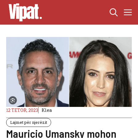
Skip
M
to
content
12 TETOR, 2023
Klea
Lajmet për njerëzit
Mauricio Umansky mohon