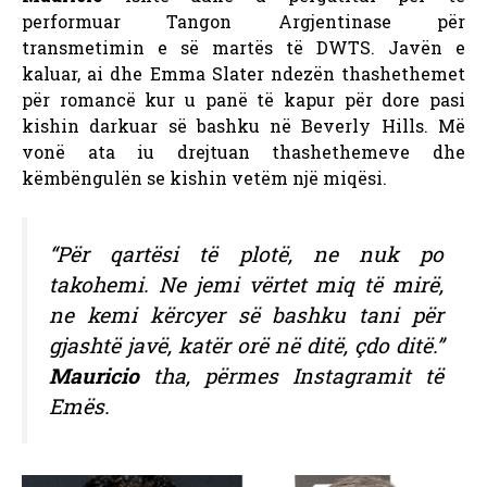
performuar Tangon Argjentinase për
transmetimin e së martës të DWTS. Javën e
kaluar, ai dhe Emma Slater ndezën thashethemet
për romancë kur u panë të kapur për dore pasi
kishin darkuar së bashku në Beverly Hills. Më
vonë ata iu drejtuan thashethemeve dhe
këmbëngulën se kishin vetëm një miqësi.
“Për qartësi të plotë, ne nuk po
takohemi. Ne jemi vërtet miq të mirë,
ne kemi kërcyer së bashku tani për
gjashtë javë, katër orë në ditë, çdo ditë.”
Mauricio
tha, përmes Instagramit të
Emës.