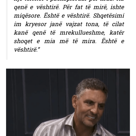
qenë e vështirë. Për fat të mirë, ishte
miqësore. Është e vështirë. Shqetësimi
im kryesor janë vajzat tona, të cilat
kanë qenë të mrekullueshme, katër
shoqet e mia më të mira. Është e
vështirë.”