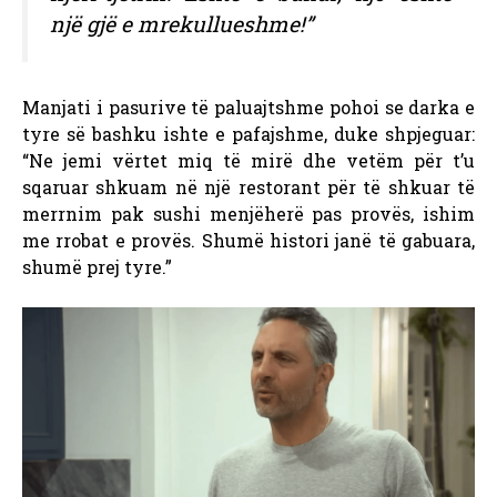
një gjë e mrekullueshme!”
Manjati i pasurive të paluajtshme pohoi se darka e
tyre së bashku ishte e pafajshme, duke shpjeguar:
“Ne jemi vërtet miq të mirë dhe vetëm për t’u
sqaruar shkuam në një restorant për të shkuar të
merrnim pak sushi menjëherë pas provës, ishim
me rrobat e provës. Shumë histori janë të gabuara,
shumë prej tyre.”