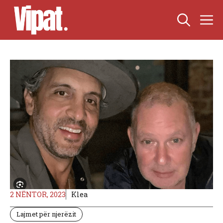
Skip
M
to
content
2 NËNTOR, 2023
Klea
Lajmet për njerëzit