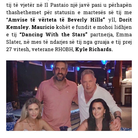
tij të vjetër në Il Pastaio një javë pasi u përhapën
thashethemet për statusin e martesës së tij me
“
Amvise të vërteta të Beverly Hills”
yll,
Dorit
Kemsley. Mauricio
kohët e fundit e mohoi lidhjen
e tij
“Dancing With the Stars”
partnerja, Emma
Slater, në mes të ndarjes së tij nga gruaja e tij prej
27 vitesh, veterane RHOBH,
Kyle Richards.