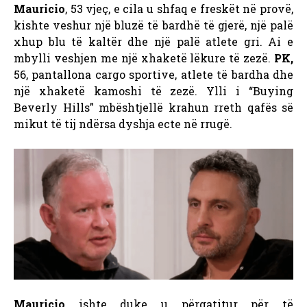
Mauricio
, 53 vjeç, e cila u shfaq e freskët në provë,
kishte veshur një bluzë të bardhë të gjerë, një palë
xhup blu të kaltër dhe një palë atlete gri. Ai e
mbylli veshjen me një xhaketë lëkure të zezë.
PK,
56, pantallona cargo sportive, atlete të bardha dhe
një xhaketë kamoshi të zezë. Ylli i “Buying
Beverly Hills” mbështjellë krahun rreth qafës së
mikut të tij ndërsa dyshja ecte në rrugë.
Mauricio
ishte duke u përgatitur për të