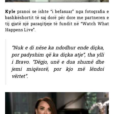
Kyle
pranoi se ishte “i befasuar” nga fotografia e
bashkëshortit të saj dorë për dore me partneren e
tij gjatë një paraqitjeje të fundit në “Watch What
Happens Live”.
“Nuk e di nëse ka ndodhur ende diçka,
por padyshim që ka diçka atje”, tha ylli
i Bravo. “Dëgjo, unë e dua shumë dhe
jemi miqësorë, por kjo më lëndoi
vërtet”.