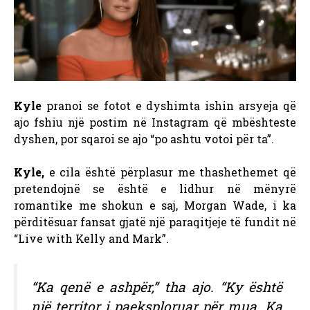
Kyle
pranoi se fotot e dyshimta ishin arsyeja që
ajo fshiu një postim në Instagram që mbështeste
dyshen, por sqaroi se ajo “po ashtu votoi për ta”.
Kyle,
e cila është përplasur me thashethemet që
pretendojnë se është e lidhur në mënyrë
romantike me shokun e saj, Morgan Wade, i ka
përditësuar fansat gjatë një paraqitjeje të fundit në
“Live with Kelly and Mark”.
“Ka qenë e ashpër,” tha ajo. “Ky është
një territor i paeksploruar për mua. Ka