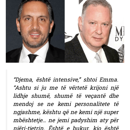
“Djema, është intensive,” shtoi Emma.
“Ashtu si ju me të vërtetë krijoni një
lidhje shumë, shumë të veçantë dhe
mendoj se ne kemi personalitete të
ngjashme, kështu që ne kemi një super
mbështetje… ne jemi padyshim aty për
njëri-tjetrin. Është e bukur, kjo është