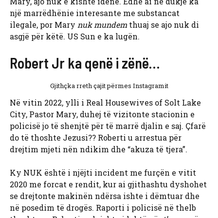
Mary, ajo nuk e kishte idenë. Edhe ai në dukje ka
një marrëdhënie interesante me substancat
ilegale, por Mary
nuk mundem
thuaj se ajo nuk di
asgjë për këtë. US Sun e ka lugën.
Robert Jr ka qenë i zënë…
Gjithçka rreth çajit përmes Instagramit
Në vitin 2022, ylli i Real Housewives of Solt Lake
City, Pastor Mary, duhej të vizitonte stacionin e
policisë jo të shenjtë për të marrë djalin e saj. Çfarë
do të thoshte Jezusi?? Roberti u arrestua për
drejtim mjeti nën ndikim dhe “akuza të tjera”.
Ky NUK është i njëjti incident me furçën e vitit
2020 me forcat e rendit, kur ai gjithashtu dyshohet
se drejtonte makinën ndërsa ishte i dëmtuar dhe
në posedim të drogës. Raporti i policisë në thelb