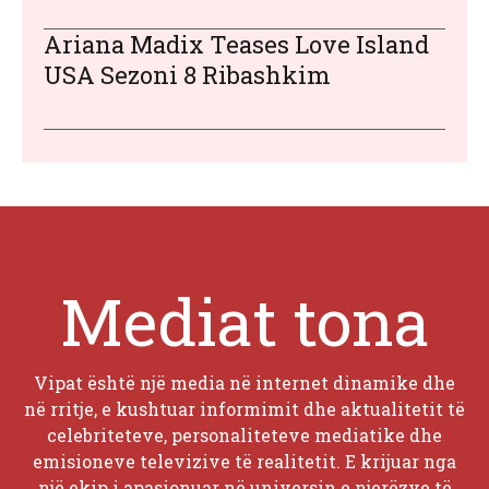
Ariana Madix Teases Love Island
USA Sezoni 8 Ribashkim
Mediat tona
Vipat është një media në internet dinamike dhe
në rritje, e kushtuar informimit dhe aktualitetit të
celebriteteve, personaliteteve mediatike dhe
emisioneve televizive të realitetit. E krijuar nga
një ekip i apasionuar në universin e njerëzve të