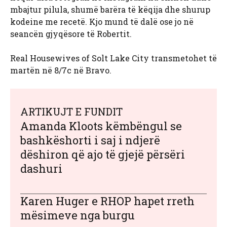
mbajtur pilula, shumë barëra të këqija dhe shurup
kodeine me recetë. Kjo mund të dalë ose jo në
seancën gjyqësore të Robertit.
Real Housewives of Solt Lake City transmetohet të
martën në 8/7c në Bravo.
ARTIKUJT E FUNDIT
Amanda Kloots këmbëngul se
bashkëshorti i saj i ndjerë
dëshiron që ajo të gjejë përsëri
dashuri
Karen Huger e RHOP hapet rreth
mësimeve nga burgu