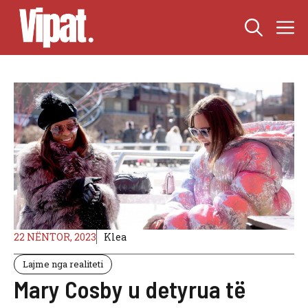
Skip
M
to
content
22 NËNTOR, 2023
Klea
Lajme nga realiteti
Mary Cosby u detyrua të