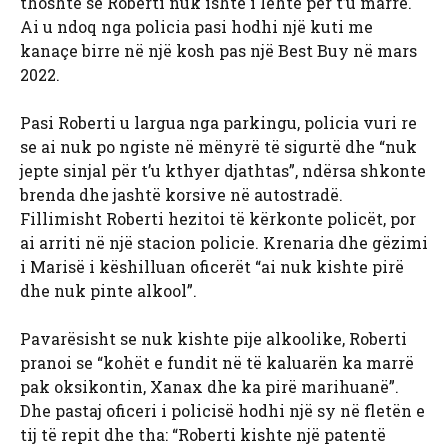
thoshte se Roberti nuk ishte i lehtë për t’u marrë.
Ai u ndoq nga policia pasi hodhi një kuti me
kanaçe birre në një kosh pas një Best Buy në mars
2022.
Pasi Roberti u largua nga parkingu, policia vuri re
se ai nuk po ngiste në mënyrë të sigurtë dhe “nuk
jepte sinjal për t’u kthyer djathtas”, ndërsa shkonte
brenda dhe jashtë korsive në autostradë.
Fillimisht Roberti hezitoi të kërkonte policët, por
ai arriti në një stacion policie. Krenaria dhe gëzimi
i Marisë i këshilluan oficerët “ai nuk kishte pirë
dhe nuk pinte alkool”.
Pavarësisht se nuk kishte pije alkoolike, Roberti
pranoi se “kohët e fundit në të kaluarën ka marrë
pak oksikontin, Xanax dhe ka pirë marihuanë”.
Dhe pastaj oficeri i policisë hodhi një sy në fletën e
tij të repit dhe tha: “Roberti kishte një patentë