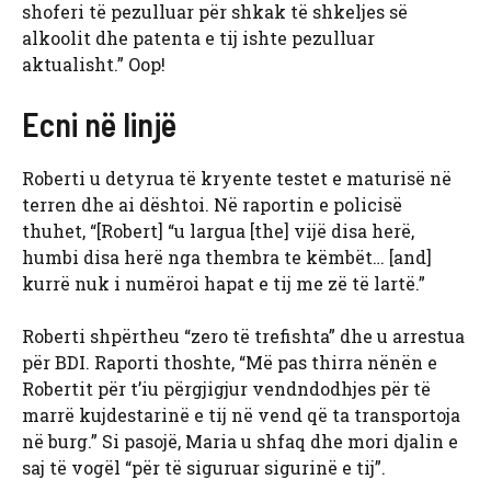
shoferi të pezulluar për shkak të shkeljes së
alkoolit dhe patenta e tij ishte pezulluar
aktualisht.” Oop!
Ecni në linjë
Roberti u detyrua të kryente testet e maturisë në
terren dhe ai dështoi. Në raportin e policisë
thuhet, “[Robert] “u largua [the] vijë disa herë,
humbi disa herë nga thembra te këmbët… [and]
kurrë nuk i numëroi hapat e tij me zë të lartë.”
Roberti shpërtheu “zero të trefishta” dhe u arrestua
për BDI. Raporti thoshte, “Më pas thirra nënën e
Robertit për t’iu përgjigjur vendndodhjes për të
marrë kujdestarinë e tij në vend që ta transportoja
në burg.” Si pasojë, Maria u shfaq dhe mori djalin e
saj të vogël “për të siguruar sigurinë e tij”.