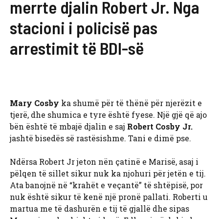
merrte djalin Robert Jr. Nga
stacioni i policisë pas
arrestimit të BDI-së
Mary Cosby
ka shumë për të thënë për njerëzit e
tjerë, dhe shumica e tyre është fyese. Një gjë që ajo
bën është të mbajë djalin e saj
Robert Cosby Jr.
jashtë bisedës së rastësishme. Tani e dimë pse.
Ndërsa Robert Jr jeton nën çatinë e Marisë, asaj i
pëlqen të sillet sikur nuk ka njohuri për jetën e tij.
Ata banojnë në “krahët e veçantë” të shtëpisë, por
nuk është sikur të kenë një pronë pallati. Roberti u
martua me të dashurën e tij të gjallë dhe sipas