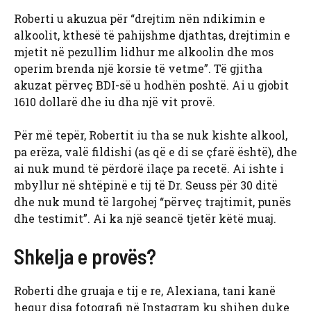
Roberti u akuzua për “drejtim nën ndikimin e
alkoolit, kthesë të pahijshme djathtas, drejtimin e
mjetit në pezullim lidhur me alkoolin dhe mos
operim brenda një korsie të vetme”. Të gjitha
akuzat përveç BDI-së u hodhën poshtë. Ai u gjobit
1610 dollarë dhe iu dha një vit provë.
Për më tepër, Robertit iu tha se nuk kishte alkool,
pa erëza, valë fildishi (as që e di se çfarë është), dhe
ai nuk mund të përdorë ilaçe pa recetë. Ai ishte i
mbyllur në shtëpinë e tij të Dr. Seuss për 30 ditë
dhe nuk mund të largohej “përveç trajtimit, punës
dhe testimit”. Ai ka një seancë tjetër këtë muaj.
Shkelja e provës?
Roberti dhe gruaja e tij e re, Alexiana, tani kanë
hequr disa fotografi në Instagram ku shihen duke