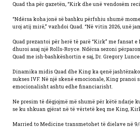
Quad tha për gazetën, “Kirk dhe unë vendosëm rec
“Ndërsa koha jonë së bashku përfshiu shumë moment
uroj atij mirë,” vazhdoi Quad. “Në vitin 2026, unë j
Quad prezantoi për herë të parë “Kirk” me fansat e M
dhuroi asaj një Rolls-Royce. Ndërsa sezoni përparo
Quad me ish-bashkëshortin e saj, Dr. Gregory Lunce
Dinamika midis Quad dhe King ka qenë jashtëzakon
sukses IVF. Në një skenë emocionale, King pranoi s
emocionalisht ashtu edhe financiarisht.
Ne presim të dëgjojmë më shumë për këtë ndarje ku
se ku shkuan gjërat në të vërtetë keq me King, Kirk,
Married to Medicine transmetohet të dielave në 9