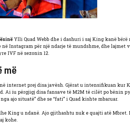
ësinë
Ylli Quad Webb dhe i dashuri i saj King kanë bërë 
e në Instagram për një ndarje të mundshme, dhe lajmet v
re IVF në sezonin 12.
ë më
 internet prej disa javësh. Gjërat u intensifikuan kur 
 Ai iu përgjigj disa fansave të M2M të cilët po bënin py
ga ajo situatë” dhe se “fati” i Quad kishte mbaruar.
dhe King u ndanë. Ajo gjithashtu nuk e quajti atë Mbret.
saj kohe.