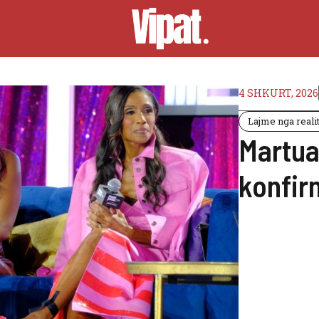
4 SHKURT, 2026
Lajme nga realit
Martua
konfir