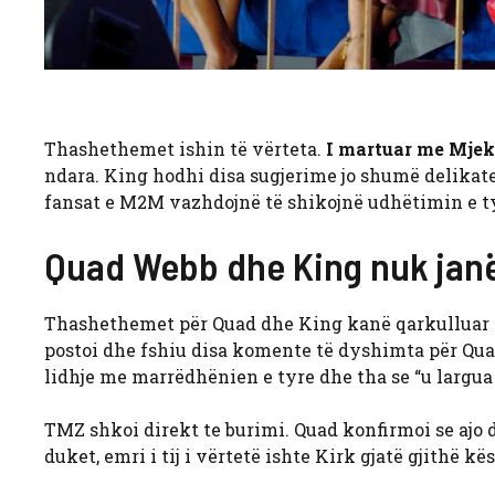
Thashethemet ishin të vërteta.
I martuar me Mjek
ndara. King hodhi disa sugjerime jo shumë delikat
fansat e M2M vazhdojnë të shikojnë udhëtimin e ty
Quad Webb dhe King nuk jan
Thashethemet për Quad dhe King kanë qarkulluar në
postoi dhe fshiu disa komente të dyshimta për Quad.
lidhje me marrëdhënien e tyre dhe tha se “u largua n
TMZ shkoi direkt te burimi. Quad konfirmoi se ajo 
duket, emri i tij i vërtetë ishte Kirk gjatë gjithë kë