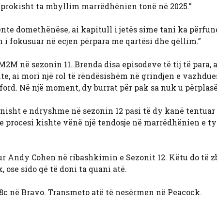
iprokisht ta mbyllim marrëdhënien tonë në 2025.”
e domethënëse, ai kapitull i jetës sime tani ka përfund
am i fokusuar në ecjen përpara me qartësi dhe qëllim.”
2M në sezonin 11. Brenda disa episodeve të tij të para, a
nte, ai mori një rol të rëndësishëm në grindjen e vazhdu
ford. Në një moment, dy burrat për pak sa nuk u përplas
isht e ndryshme në sezonin 12 pasi të dy kanë tentuar
e procesi kishte vënë një tendosje në marrëdhënien e tyr
r Andy Cohen në ribashkimin e Sezonit 12. Këtu do të 
 ose sido që të doni ta quani atë.
/8c në Bravo. Transmeto atë të nesërmen në Peacock.