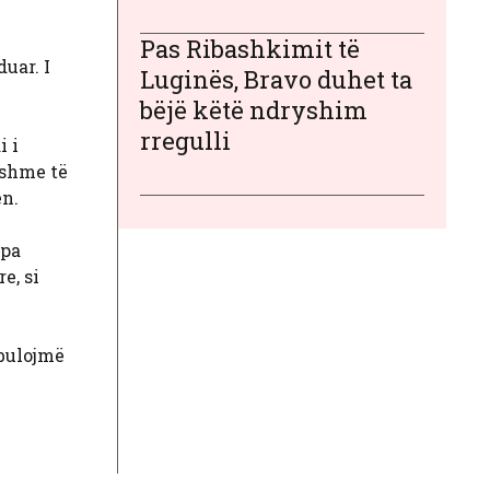
Pas Ribashkimit të
uar. I
Luginës, Bravo duhet ta
bëjë këtë ndryshim
rregulli
i i
eshme të
ën.
 pa
e, si
zbulojmë