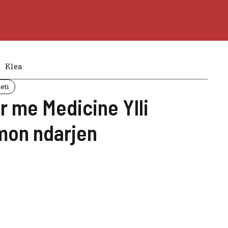
Klea
eti
r me Medicine Ylli
mon ndarjen