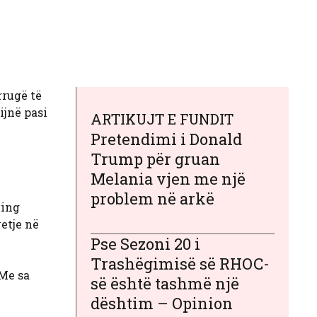
rrugë të
ijnë pasi
ARTIKUJT E FUNDIT
Pretendimi i Donald
Trump për gruan
Melania vjen me një
problem në arkë
King
etje në
Pse Sezoni 20 i
Trashëgimisë së RHOC-
 Me sa
së është tashmë një
dështim – Opinion