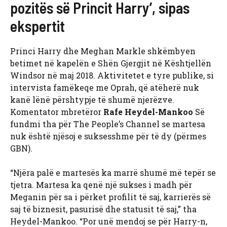
pozitës së Princit Harry’, sipas
ekspertit
Princi Harry dhe Meghan Markle shkëmbyen
betimet në kapelën e Shën Gjergjit në Kështjellën
Windsor në maj 2018. Aktivitetet e tyre publike, si
intervista famëkeqe me Oprah, që atëherë nuk
kanë lënë përshtypje të shumë njerëzve.
Komentator mbretëror
Rafe Heydel-Mankoo
Së
fundmi tha për The People’s Channel se martesa
nuk është njësoj e suksesshme për të dy (përmes
GBN).
“Njëra palë e martesës ka marrë shumë më tepër se
tjetra. Martesa ka qenë një sukses i madh për
Meganin për sa i përket profilit të saj, karrierës së
saj të biznesit, pasurisë dhe statusit të saj,” tha
Heydel-Mankoo. “Por unë mendoj se për Harry-n,