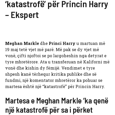
‘katastrofë’ për Princin Harry
– Ekspert
Meghan Markle
dhe
Princi Harry
u martuan më
19 maj tetë vjet më parë. Më pak se dy vjet më
vonë, çifti njoftoi se po largoheshin nga detyrat e
tyre mbretërore. Ata u transferuan në Kaliforni më
vonë dhe kishin dy fëmijë. Vendimet e tyre
shpesh kanë tërhequr kritika publike dhe së
fundmi, një komentator mbretëror ka pohuar se
martesa është një “katastrofë” për Princin Harry.
Martesa e Meghan Markle ‘ka qenë
një katastrofë për sa i përket