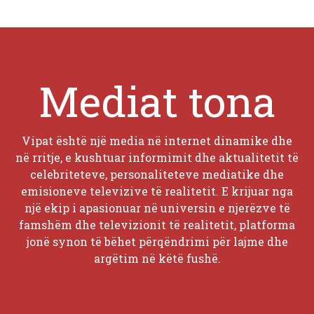
Mediat tona
Vipat është një media në internet dinamike dhe
në rritje, e kushtuar informimit dhe aktualitetit të
celebriteteve, personaliteteve mediatike dhe
emisioneve televizive të realitetit. E krijuar nga
një ekip i apasionuar në universin e njerëzve të
famshëm dhe televizionit të realitetit, platforma
jonë synon të bëhet përqëndrimi për lajme dhe
argëtim në këtë fushë.