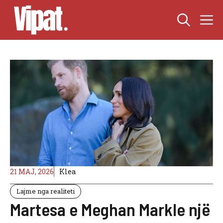
Skip
M
to
content
21 MAJ, 2026
Klea
Lajme nga realiteti
Martesa e Meghan Markle një