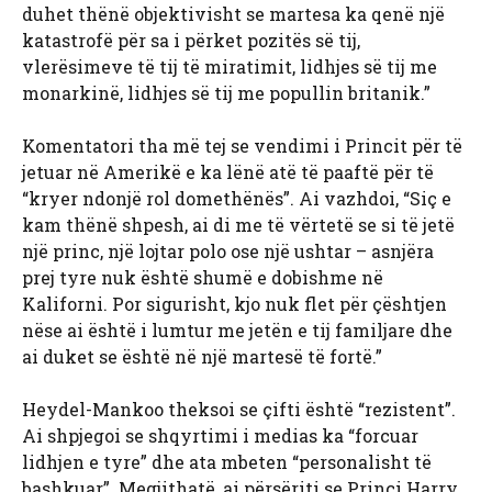
duhet thënë objektivisht se martesa ka qenë një
katastrofë për sa i përket pozitës së tij,
vlerësimeve të tij të miratimit, lidhjes së tij me
monarkinë, lidhjes së tij me popullin britanik.”
Komentatori tha më tej se vendimi i Princit për të
jetuar në Amerikë e ka lënë atë të paaftë për të
“kryer ndonjë rol domethënës”. Ai vazhdoi, “Siç e
kam thënë shpesh, ai di me të vërtetë se si të jetë
një princ, një lojtar polo ose një ushtar – asnjëra
prej tyre nuk është shumë e dobishme në
Kaliforni. Por sigurisht, kjo nuk flet për çështjen
nëse ai është i lumtur me jetën e tij familjare dhe
ai duket se është në një martesë të fortë.”
Heydel-Mankoo theksoi se çifti është “rezistent”.
Ai shpjegoi se shqyrtimi i medias ka “forcuar
lidhjen e tyre” dhe ata mbeten “personalisht të
bashkuar”. Megjithatë, ai përsëriti se Princi Harry