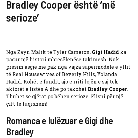
Bradley Cooper është ‘më
serioze’
Nga Zayn Malik te Tyler Cameron,
Gigi Hadid
ka
pasur një histori mbresëlënëse takimesh. Nuk
presim asgjë më pak nga vajza supermodele e yllit
të Real Housewives of Beverly Hills, Yolanda
Hadid. Kohët e fundit, ajo e rriti lojën e saj tek
aktorët e listës A dhe po takohet
Bradley Cooper
.
Thuhet se gjërat po bëhen serioze. Flisni për një
çift të fuqishëm!
Romanca e lulëzuar e Gigi dhe
Bradley