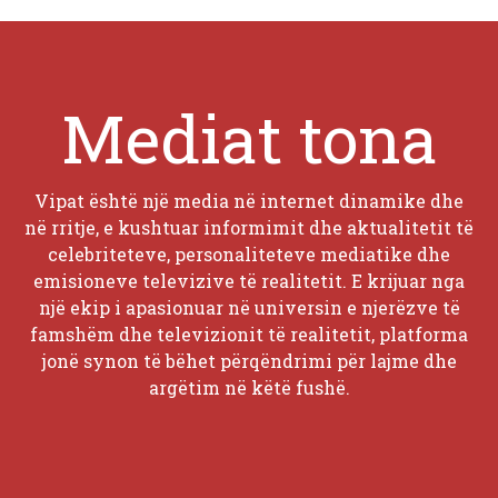
Mediat tona
Vipat është një media në internet dinamike dhe
në rritje, e kushtuar informimit dhe aktualitetit të
celebriteteve, personaliteteve mediatike dhe
emisioneve televizive të realitetit. E krijuar nga
një ekip i apasionuar në universin e njerëzve të
famshëm dhe televizionit të realitetit, platforma
jonë synon të bëhet përqëndrimi për lajme dhe
argëtim në këtë fushë.