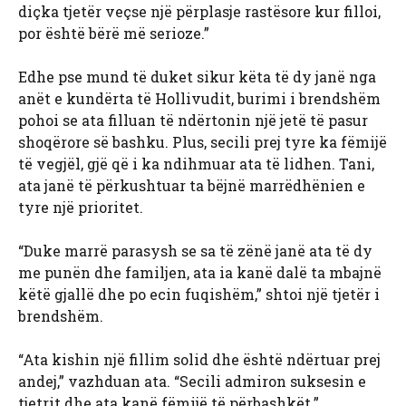
diçka tjetër veçse një përplasje rastësore kur filloi,
por është bërë më serioze.”
Edhe pse mund të duket sikur këta të dy janë nga
anët e kundërta të Hollivudit, burimi i brendshëm
pohoi se ata filluan të ndërtonin një jetë të pasur
shoqërore së bashku. Plus, secili prej tyre ka fëmijë
të vegjël, gjë që i ka ndihmuar ata të lidhen. Tani,
ata janë të përkushtuar ta bëjnë marrëdhënien e
tyre një prioritet.
“Duke marrë parasysh se sa të zënë janë ata të dy
me punën dhe familjen, ata ia kanë dalë ta mbajnë
këtë gjallë dhe po ecin fuqishëm,” shtoi një tjetër i
brendshëm.
“Ata kishin një fillim solid dhe është ndërtuar prej
andej,” vazhduan ata. “Secili admiron suksesin e
tjetrit dhe ata kanë fëmijë të përbashkët.”