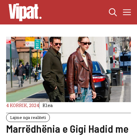
Skip
M
to
content
4 KORRIK, 2024
Klea
Lajme nga realiteti
Marrëdhënia e Gigi Hadid me