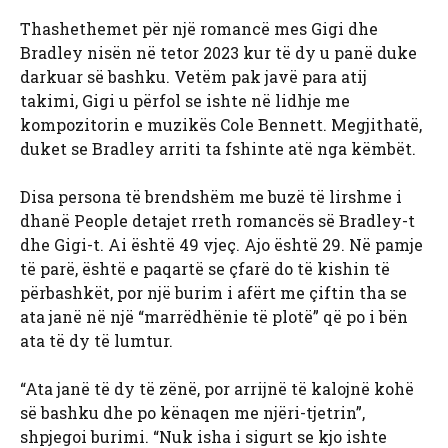
Thashethemet për një romancë mes Gigi dhe
Bradley nisën në tetor 2023 kur të dy u panë duke
darkuar së bashku. Vetëm pak javë para atij
takimi, Gigi u përfol se ishte në lidhje me
kompozitorin e muzikës Cole Bennett. Megjithatë,
duket se Bradley arriti ta fshinte atë nga këmbët.
Disa persona të brendshëm me buzë të lirshme i
dhanë People detajet rreth romancës së Bradley-t
dhe Gigi-t. Ai është 49 vjeç. Ajo është 29. Në pamje
të parë, është e paqartë se çfarë do të kishin të
përbashkët, por një burim i afërt me çiftin tha se
ata janë në një “marrëdhënie të plotë” që po i bën
ata të dy të lumtur.
“Ata janë të dy të zënë, por arrijnë të kalojnë kohë
së bashku dhe po kënaqen me njëri-tjetrin”,
shpjegoi burimi. “Nuk isha i sigurt se kjo ishte