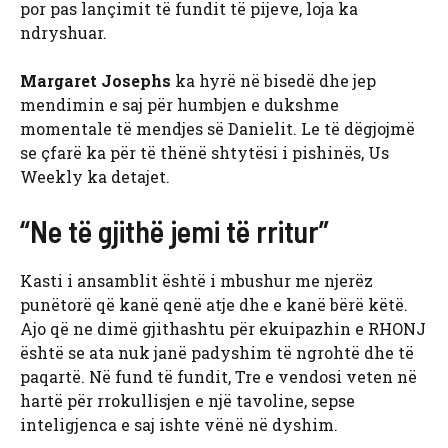
por pas lançimit të fundit të pijeve, loja ka
ndryshuar.
Margaret Josephs
ka hyrë në bisedë dhe jep
mendimin e saj për humbjen e dukshme
momentale të mendjes së Danielit. Le të dëgjojmë
se çfarë ka për të thënë shtytësi i pishinës, Us
Weekly ka detajet.
“Ne të gjithë jemi të rritur”
Kasti i ansamblit është i mbushur me njerëz
punëtorë që kanë qenë atje dhe e kanë bërë këtë.
Ajo që ne dimë gjithashtu për ekuipazhin e RHONJ
është se ata nuk janë padyshim të ngrohtë dhe të
paqartë. Në fund të fundit, Tre e vendosi veten në
hartë për rrokullisjen e një tavoline, sepse
inteligjenca e saj ishte vënë në dyshim.