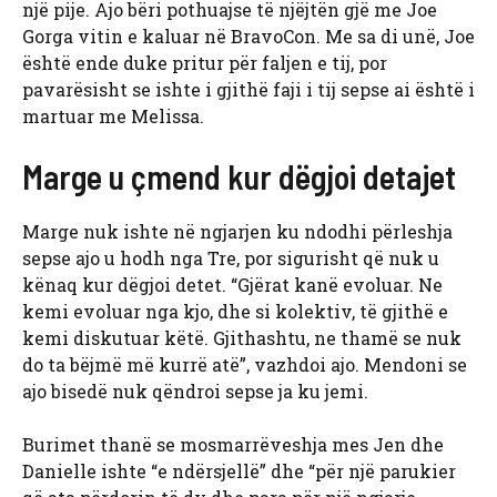
një pije. Ajo bëri pothuajse të njëjtën gjë me Joe
Gorga vitin e kaluar në BravoCon. Me sa di unë, Joe
është ende duke pritur për faljen e tij, por
pavarësisht se ishte i gjithë faji i tij sepse ai është i
martuar me Melissa.
Marge u çmend kur dëgjoi detajet
Marge nuk ishte në ngjarjen ku ndodhi përleshja
sepse ajo u hodh nga Tre, por sigurisht që nuk u
kënaq kur dëgjoi detet. “Gjërat kanë evoluar. Ne
kemi evoluar nga kjo, dhe si kolektiv, të gjithë e
kemi diskutuar këtë. Gjithashtu, ne thamë se nuk
do ta bëjmë më kurrë atë”, vazhdoi ajo. Mendoni se
ajo bisedë nuk qëndroi sepse ja ku jemi.
Burimet thanë se mosmarrëveshja mes Jen dhe
Danielle ishte “e ndërsjellë” dhe “për një parukier