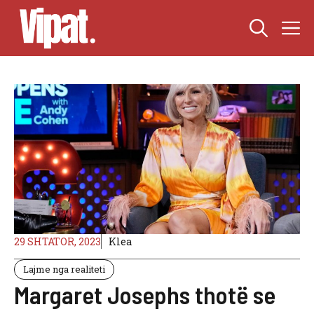
Skip
M
to
content
29 SHTATOR, 2023
Klea
Lajme nga realiteti
Margaret Josephs thotë se