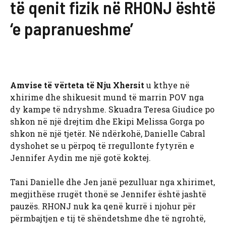
të qenit fizik në RHONJ është
‘e papranueshme’
Amvise të vërteta të Nju Xhersit
u kthye në
xhirime dhe shikuesit mund të marrin POV nga
dy kampe të ndryshme. Skuadra Teresa Giudice po
shkon në një drejtim dhe Ekipi Melissa Gorga po
shkon në një tjetër. Në ndërkohë, Danielle Cabral
dyshohet se u përpoq të rregullonte fytyrën e
Jennifer Aydin me një gotë koktej.
Tani Danielle dhe Jen janë pezulluar nga xhirimet,
megjithëse rrugët thonë se Jennifer është jashtë
pauzës. RHONJ nuk ka qenë kurrë i njohur për
përmbajtjen e tij të shëndetshme dhe të ngrohtë,