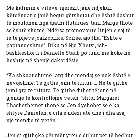
Me kalimin e viteve, njerëzit janë ndjekur,
kërcënuar, u janë hequr gërshetat dhe është dashur
të mbulohen nga djathi fluturues, tani Marge thotë
se është shumë. Ndërsa promovonte linjën e saj të
re të pijeve joalkoolike, Soirée, ajo tha: “Është e
papranueshme”. Diku në Nju Xhersi, ish-
bashkëshorti i Danielle Staub po tund me kokë në
heshtje në shenjë dakordësie.
“Ka shkuar shumë larg dhe mendoj se nuk është e
nevojshme. Të gjithë jemi të rritur. … Ne të gjithë
jemi gra të rritura. Të gjithë duhet të jenë në
gjendje të kontrollojnë veten, “shtoi Margaret.
Thashethemet thonë se Jen dyshohet se e ka
shtyrë Danielën, e cila e ndezi atë dhe i dha asaj
një mendje të vetën.
Jen di gjithçka për mënyrën e duhur për të hedhur