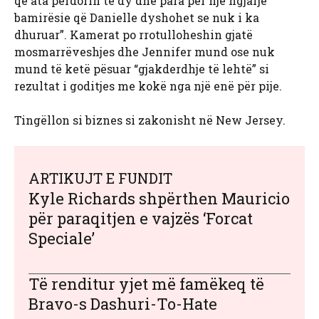
që ata përdorin të dy dhe para për një ngjarje
bamirësie që Danielle dyshohet se nuk i ka
dhuruar”. Kamerat po rrotulloheshin gjatë
mosmarrëveshjes dhe Jennifer mund ose nuk
mund të ketë pësuar “gjakderdhje të lehtë” si
rezultat i goditjes me kokë nga një enë për pije.
Tingëllon si biznes si zakonisht në New Jersey.
ARTIKUJT E FUNDIT
Kyle Richards shpërthen Mauricio
për paraqitjen e vajzës ‘Forcat
Speciale’
Të renditur yjet më famëkeq të
Bravo-s Dashuri-To-Hate