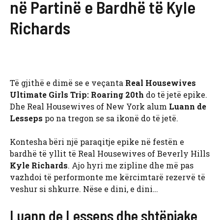
në Partinë e Bardhë të Kyle
Richards
Të gjithë e dimë se e veçanta
Real Housewives
Ultimate Girls Trip: Roaring 20th
do të jetë epike.
Dhe Real Housewives of New York alum
Luann de
Lesseps
po na tregon se sa ikonë do të jetë.
Kontesha bëri një paraqitje epike në festën e
bardhë të yllit të Real Housewives of Beverly Hills
Kyle Richards
. Ajo hyri me zipline dhe më pas
vazhdoi të performonte me kërcimtarë rezervë të
veshur si shkurre. Nëse e dini, e dini…
Luann de Lesseps dhe shtëpiake