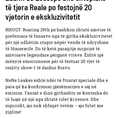
të tjera Reale po festojnë 20
vjetorin e ekskluzivitetit
RHUGT: Roaring 20th po bashkon shtatë amvise të
preferuara të fansave nga të gjitha ekskluzivitetet
për një udhëtim rrugor nëpër vende të ndryshme
të Housewife. Do të ketë paraqitje surprizë të
amvisave legjendare përgjatë viteve. Është një
mënyrë emocionuese për të festuar 20 vjet të
reality show-t të dashur Bravo.
NeNe Leakes është ndër të ftuarat speciale dhe e
para që ka konfirmuar pjesëmarrjen e saj në
emision. Fansat e dinë gjithashtu se kontesha do
të luajë në një nga shtatë rolet kryesore. Dhe
sigurisht, ajo nuk shfaqet vetëm – ajo futet me
zipline!