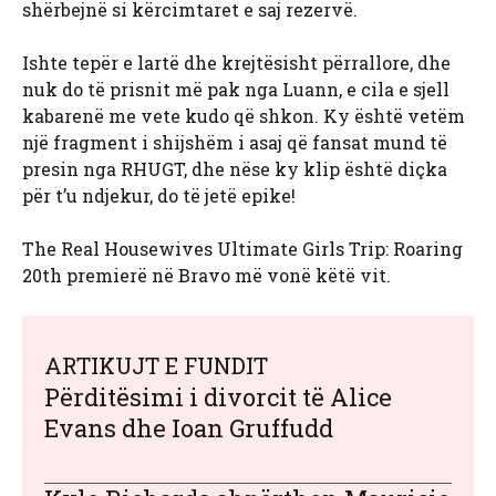
shërbejnë si kërcimtaret e saj rezervë.
Ishte tepër e lartë dhe krejtësisht përrallore, dhe
nuk do të prisnit më pak nga Luann, e cila e sjell
kabarenë me vete kudo që shkon. Ky është vetëm
një fragment i shijshëm i asaj që fansat mund të
presin nga RHUGT, dhe nëse ky klip është diçka
për t’u ndjekur, do të jetë epike!
The Real Housewives Ultimate Girls Trip: Roaring
20th premierë në Bravo më vonë këtë vit.
ARTIKUJT E FUNDIT
Përditësimi i divorcit të Alice
Evans dhe Ioan Gruffudd