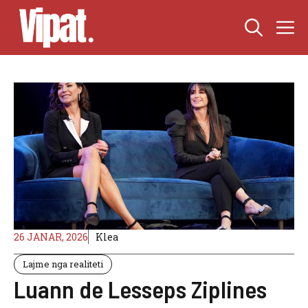
Skip
M
to
content
26 JANAR, 2026
Klea
Lajme nga realiteti
Luann de Lesseps Ziplines