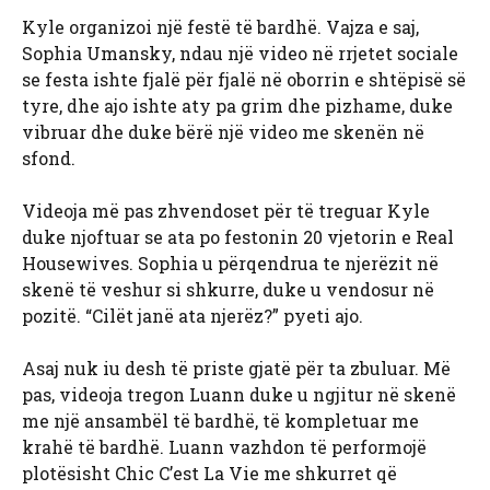
Kyle organizoi një festë të bardhë. Vajza e saj,
Sophia Umansky, ndau një video në rrjetet sociale
se festa ishte fjalë për fjalë në oborrin e shtëpisë së
tyre, dhe ajo ishte aty pa grim dhe pizhame, duke
vibruar dhe duke bërë një video me skenën në
sfond.
Videoja më pas zhvendoset për të treguar Kyle
duke njoftuar se ata po festonin 20 vjetorin e Real
Housewives. Sophia u përqendrua te njerëzit në
skenë të veshur si shkurre, duke u vendosur në
pozitë. “Cilët janë ata njerëz?” pyeti ajo.
Asaj nuk iu desh të priste gjatë për ta zbuluar. Më
pas, videoja tregon Luann duke u ngjitur në skenë
me një ansambël të bardhë, të kompletuar me
krahë të bardhë. Luann vazhdon të performojë
plotësisht Chic C’est La Vie me shkurret që