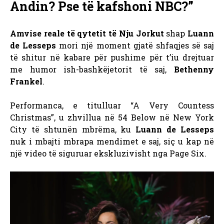
Andin? Pse të kafshoni NBC?”
Amvise reale të qytetit të Nju Jorkut
shap
Luann
de Lesseps
mori një moment gjatë shfaqjes së saj
të shitur në kabare për pushime për t’iu drejtuar
me humor ish-bashkëjetorit të saj,
Bethenny
Frankel
.
Performanca, e titulluar “A Very Countess
Christmas”, u zhvillua në 54 Below në New York
City të shtunën mbrëma, ku
Luann de Lesseps
nuk i mbajti mbrapa mendimet e saj, siç u kap në
një video të siguruar ekskluzivisht nga Page Six.