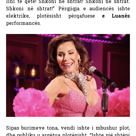
lini të qetë! Shkoni në shtrat! Shkoni në shtrat.
Shkoni në shtrat!” Përgjigja e audiencës ishte
elektrike, plotësisht përqafuese
e Luanës
performancës.
Sipas burimeve tona, vendi ishte i mbushur plot,
dhe publiku u argëtua plotësisht. “Ishte një shtëpi