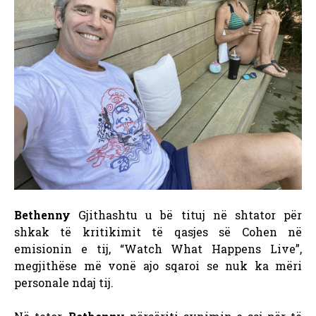
Bethenny
Gjithashtu u bë tituj në shtator për
shkak të kritikimit të qasjes së Cohen në
emisionin e tij, “Watch What Happens Live”,
megjithëse më vonë ajo sqaroi se nuk ka mëri
personale ndaj tij.