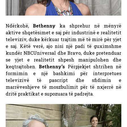
Ndërkohë,
Bethenny
ka shprehur në mënyrë
aktive shqetësimet e saj për industrinë e realitetit
televiziv, duke kërkuar trajtim më të mirë për yjet
e saj. Këtë verë, ajo nisi një padi të guximshme
kundër NBCUniversal dhe Bravo, duke pretenduar
se yjet e realitetit shpesh manipulohen dhe
keqtrajtohen.
Bethenny’s
Përpjekjet shtrihen në
formimin e një bashkimi për interpretues
televizivë të pascript dhe sfidimin e
marrëveshjeve të moszbulimit për të nxjerrë në
dritë praktikat e supozuara të padrejta.