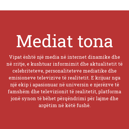
Mediat tona
Vipat është një media në internet dinamike dhe
në rritje, e kushtuar informimit dhe aktualitetit të
celebriteteve, personaliteteve mediatike dhe
emisioneve televizive të realitetit. E krijuar nga
një ekip i apasionuar në universin e njerëzve të
famshëm dhe televizionit të realitetit, platforma
jonë synon të bëhet përqëndrimi për lajme dhe
argëtim në këtë fushë.