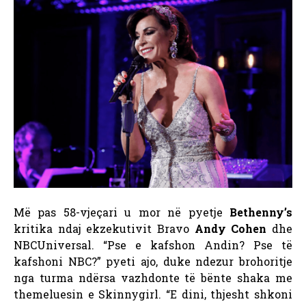
Më pas 58-vjeçari u mor në pyetje
Bethenny’s
kritika ndaj ekzekutivit Bravo
Andy Cohen
dhe
NBCUniversal. “Pse e kafshon Andin? Pse të
kafshoni NBC?” pyeti ajo, duke ndezur brohoritje
nga turma ndërsa vazhdonte të bënte shaka me
themeluesin e Skinnygirl. “E dini, thjesht shkoni