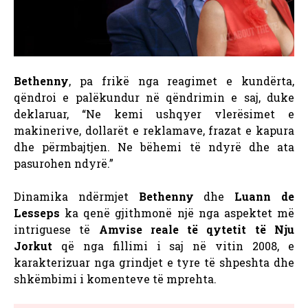
Bethenny
, pa frikë nga reagimet e kundërta,
qëndroi e palëkundur në qëndrimin e saj, duke
deklaruar, “Ne kemi ushqyer vlerësimet e
makinerive, dollarët e reklamave, frazat e kapura
dhe përmbajtjen. Ne bëhemi të ndyrë dhe ata
pasurohen ndyrë.”
Dinamika ndërmjet
Bethenny
dhe
Luann de
Lesseps
ka qenë gjithmonë një nga aspektet më
intriguese të
Amvise reale të qytetit të Nju
Jorkut
që nga fillimi i saj në vitin 2008, e
karakterizuar nga grindjet e tyre të shpeshta dhe
shkëmbimi i komenteve të mprehta.