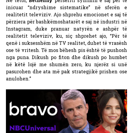
Në tetor,
Bethenny
përsëriti synimin e saj për të
inicuar “ndryshime sistematike” në sferën e
realitetit televiziv. Ajo shprehu emocionet e saj të
përziera për bashkëmoshatarët e saj në industri në
Instagram, duke pranuar natyrën e ashpër të
realitetit televiziv, ku, siç shprehet ajo, “Për të
qenë i suksesshëm në TV realitet, duhet të vrasësh
ose të vritesh. Të mos bëhesh pis është të pushosh
nga puna. Dikush po fiton dhe dikush po humbet
në këtë lojë me shumën zero, ku njerëz si unë
pasurohen dhe ata më pak strategjikë prishen ose
anulohen.”