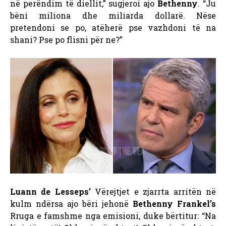
në perëndim të diellit,” sugjeroi ajo
Bethenny
. “Ju
bëni miliona dhe miliarda dollarë. Nëse
pretendoni se po, atëherë pse vazhdoni të na
shani? Pse po flisni për ne?”
Luann de Lesseps’
Vërejtjet e zjarrta arritën në
kulm ndërsa ajo bëri jehonë
Bethenny Frankel’s
Rruga e famshme nga emisioni, duke bërtitur: “Na