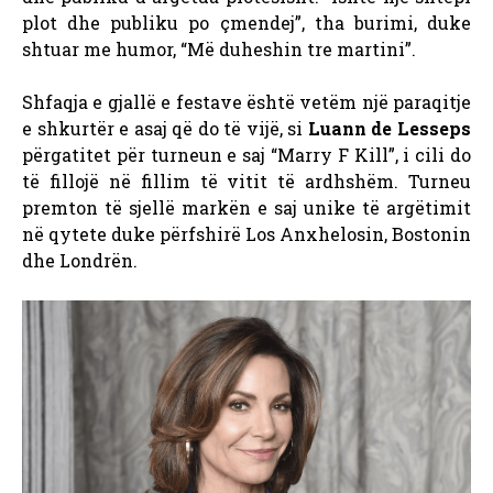
plot dhe publiku po çmendej”, tha burimi, duke
shtuar me humor, “Më duheshin tre martini”.
Shfaqja e gjallë e festave është vetëm një paraqitje
e shkurtër e asaj që do të vijë, si
Luann de Lesseps
përgatitet për turneun e saj “Marry F Kill”, i cili do
të fillojë në fillim të vitit të ardhshëm. Turneu
premton të sjellë markën e saj unike të argëtimit
në qytete duke përfshirë Los Anxhelosin, Bostonin
dhe Londrën.