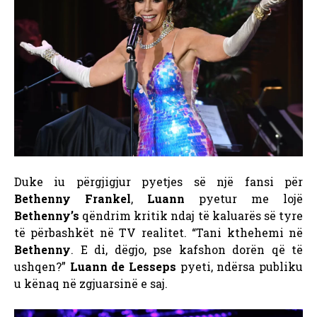
Duke iu përgjigjur pyetjes së një fansi për
Bethenny Frankel
,
Luann
pyetur me lojë
Bethenny’s
qëndrim kritik ndaj të kaluarës së tyre
të përbashkët në TV realitet. “Tani kthehemi në
Bethenny
. E di, dëgjo, pse kafshon dorën që të
ushqen?”
Luann de Lesseps
pyeti, ndërsa publiku
u kënaq në zgjuarsinë e saj.