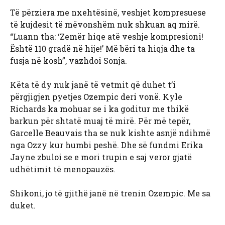
Të përziera me nxehtësinë, veshjet kompresuese
të kujdesit të mëvonshëm nuk shkuan aq mirë.
“Luann tha: ‘Zemër hiqe atë veshje kompresioni!
Është 110 gradë në hije!’ Më bëri ta hiqja dhe ta
fusja në kosh”, vazhdoi Sonja.
Këta të dy nuk janë të vetmit që duhet t’i
përgjigjen pyetjes Ozempic deri vonë. Kyle
Richards ka mohuar se i ka goditur me thikë
barkun për shtatë muaj të mirë. Për më tepër,
Garcelle Beauvais tha se nuk kishte asnjë ndihmë
nga Ozzy kur humbi peshë. Dhe së fundmi Erika
Jayne zbuloi se e mori trupin e saj veror gjatë
udhëtimit të menopauzës.
Shikoni, jo të gjithë janë në trenin Ozempic. Me sa
duket.