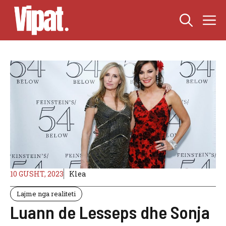
Skip
M
to
content
10 GUSHT, 2023
Klea
Lajme nga realiteti
Luann de Lesseps dhe Sonja