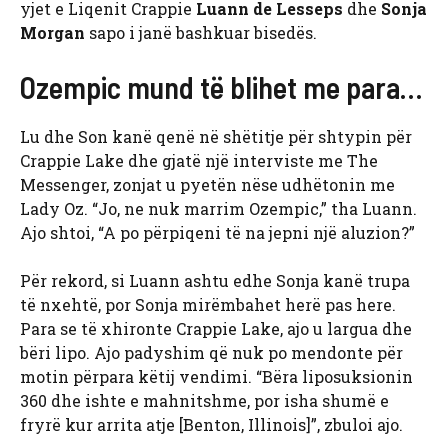
yjet e Liqenit Crappie
Luann de Lesseps
dhe
Sonja
Morgan
sapo i janë bashkuar bisedës.
Ozempic mund të blihet me para…
Lu dhe Son kanë qenë në shëtitje për shtypin për
Crappie Lake dhe gjatë një interviste me The
Messenger, zonjat u pyetën nëse udhëtonin me
Lady Oz. “Jo, ne nuk marrim Ozempic,” tha Luann.
Ajo shtoi, “A po përpiqeni të na jepni një aluzion?”
Për rekord, si Luann ashtu edhe Sonja kanë trupa
të nxehtë, por Sonja mirëmbahet herë pas here.
Para se të xhironte Crappie Lake, ajo u largua dhe
bëri lipo. Ajo padyshim që nuk po mendonte për
motin përpara këtij vendimi. “Bëra liposuksionin
360 dhe ishte e mahnitshme, por isha shumë e
fryrë kur arrita atje [Benton, Illinois]”, zbuloi ajo.