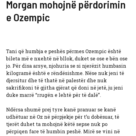
Morgan mohojnë përdorimin
e Ozempic
Tani që humbja e peshës përmes Ozempic është
bileta më e nxehtë në bllok, duket se ose e bën ose
jo. Për disa arsye, njohuria se si njerëzit humbasin
kilogramë është e rëndësishme. Nëse nuk jeni të
djersitur dhe të thatë në palestër dhe nuk
sakrifikoni të gjitha gjërat që doni në jetë, ju jeni
duke marrë “rrugën e lehtë për të dalë”.
Ndërsa shumë prej tyre kanë pranuar se kanë
udhëtuar në Oz në përpjekje për t’u dobësuar, të
tjerët duhet ta mohojnë këtë sepse nuk po
përpiqen fare të humbin peshë. Mirë se vini në