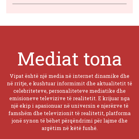
Mediat tona
Vipat është një media në internet dinamike dhe
në rritje, e kushtuar informimit dhe aktualitetit të
celebriteteve, personaliteteve mediatike dhe
emisioneve televizive të realitetit. E krijuar nga
një ekip i apasionuar në universin e njerëzve të
famshëm dhe televizionit të realitetit, platforma
jonë synon të bëhet përqëndrimi për lajme dhe
argëtim në këtë fushë.