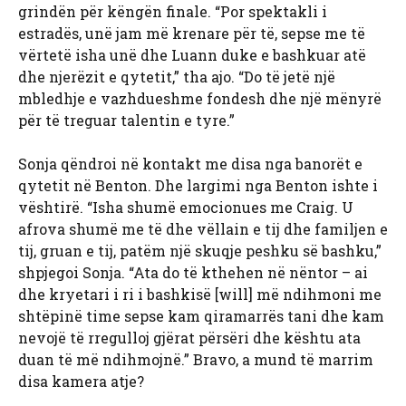
grindën për këngën finale. “Por spektakli i
estradës, unë jam më krenare për të, sepse me të
vërtetë isha unë dhe Luann duke e bashkuar atë
dhe njerëzit e qytetit,” tha ajo. “Do të jetë një
mbledhje e vazhdueshme fondesh dhe një mënyrë
për të treguar talentin e tyre.”
Sonja qëndroi në kontakt me disa nga banorët e
qytetit në Benton. Dhe largimi nga Benton ishte i
vështirë. “Isha shumë emocionues me Craig. U
afrova shumë me të dhe vëllain e tij dhe familjen e
tij, gruan e tij, patëm një skuqje peshku së bashku,”
shpjegoi Sonja. “Ata do të kthehen në nëntor – ai
dhe kryetari i ri i bashkisë [will] më ndihmoni me
shtëpinë time sepse kam qiramarrës tani dhe kam
nevojë të rregulloj gjërat përsëri dhe kështu ata
duan të më ndihmojnë.” Bravo, a mund të marrim
disa kamera atje?