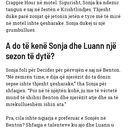
Crappie Hour në motel. Sigurisht, Sonja ka ndezur
tangun e saj në festën e Krishtlindjes. Thjesht
duke parë zonjat që jetonin jetën e tyre më të mirë
në motel ishte qesharake. Sonja dukej si një
grumbullues.
A do të kenë Sonja dhe Luann një
sezon të dytë?
Sonja foli për Decider për përvojën e saj në Benton.
“Në zemrën time, e dija që njerëzit do ta donin
sepse ishte thjesht qesharake,” tha Sonja për
shfaqjen. “Por në të njëjtën kohë, ju me të vërtetë
mund të shihni Benton dhe njerëzit atje dhe sa të
mrekullueshëm ishin ata.”
Pra, cila ishte ngjarja e preferuar e Sonjës në
Benton? Shfaqja e talenteve ku ajo dhe Luann u