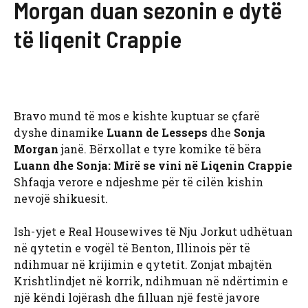
Morgan duan sezonin e dytë
të liqenit Crappie
Bravo mund të mos e kishte kuptuar se çfarë
dyshe dinamike
Luann de Lesseps
dhe
Sonja
Morgan
janë. Bërxollat ​​e tyre komike të bëra
Luann dhe Sonja: Mirë se vini në Liqenin Crappie
Shfaqja verore e ndjeshme për të cilën kishin
nevojë shikuesit.
Ish-yjet e Real Housewives të Nju Jorkut udhëtuan
në qytetin e vogël të Benton, Illinois për të
ndihmuar në krijimin e qytetit. Zonjat mbajtën
Krishtlindjet në korrik, ndihmuan në ndërtimin e
një këndi lojërash dhe filluan një festë javore