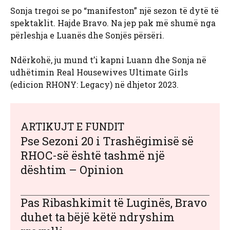
Sonja tregoi se po “manifeston” një sezon të dytë të
spektaklit. Hajde Bravo. Na jep pak më shumë nga
përleshja e Luanës dhe Sonjës përsëri.
Ndërkohë, ju mund t’i kapni Luann dhe Sonja në
udhëtimin Real Housewives Ultimate Girls
(edicion RHONY: Legacy) në dhjetor 2023.
ARTIKUJT E FUNDIT
Pse Sezoni 20 i Trashëgimisë së
RHOC-së është tashmë një
dështim – Opinion
Pas Ribashkimit të Luginës, Bravo
duhet ta bëjë këtë ndryshim