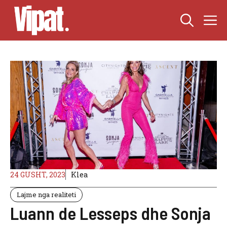
Skip
M
to
content
24 GUSHT, 2023
Klea
Lajme nga realiteti
Luann de Lesseps dhe Sonja