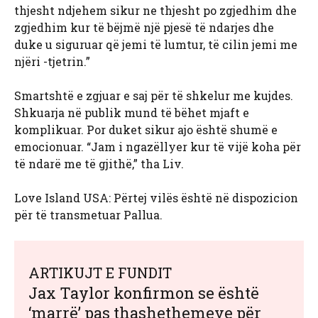
thjesht ndjehem sikur ne thjesht po zgjedhim dhe
zgjedhim kur të bëjmë një pjesë të ndarjes dhe
duke u siguruar që jemi të lumtur, të cilin jemi me
njëri -tjetrin.”
Smartshtë e zgjuar e saj për të shkelur me kujdes.
Shkuarja në publik mund të bëhet mjaft e
komplikuar. Por duket sikur ajo është shumë e
emocionuar. “Jam i ngazëllyer kur të vijë koha për
të ndarë me të gjithë,” tha Liv.
Love Island USA: Përtej vilës është në dispozicion
për të transmetuar Pallua.
ARTIKUJT E FUNDIT
Jax Taylor konfirmon se është
‘marrë’ pas thashethemeve për