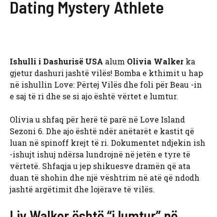
Dating Mystery Athlete
Ishulli i Dashurisë USA
alum
Olivia Walker
ka
gjetur dashuri jashtë vilës! Bomba e kthimit u hap
në ishullin Love: Përtej Vilës dhe foli për Beau -in
e saj të ri dhe se si ajo është vërtet e lumtur.
Olivia u shfaq për herë të parë në Love Island
Sezoni 6. Dhe ajo është ndër anëtarët e kastit që
luan në spinoff krejt të ri. Dokumentet ndjekin ish
-ishujt ishuj ndërsa lundrojnë në jetën e tyre të
vërtetë. Shfaqja u jep shikuesve dramën që ata
duan të shohin dhe një vështrim në atë që ndodh
jashtë argëtimit dhe lojërave të vilës.
Liv Walker është “i lumtur” në