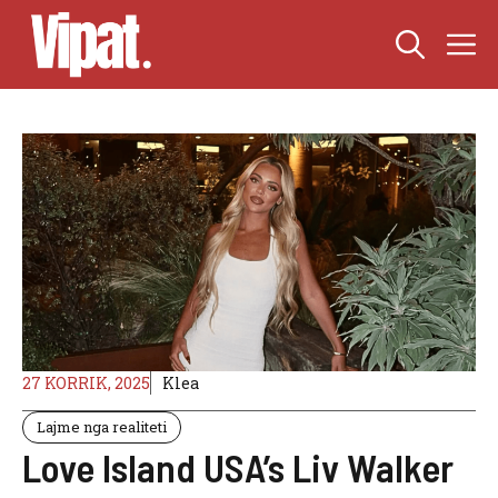
Skip
M
to
content
27 KORRIK, 2025
Klea
Lajme nga realiteti
Love Island USA’s Liv Walker