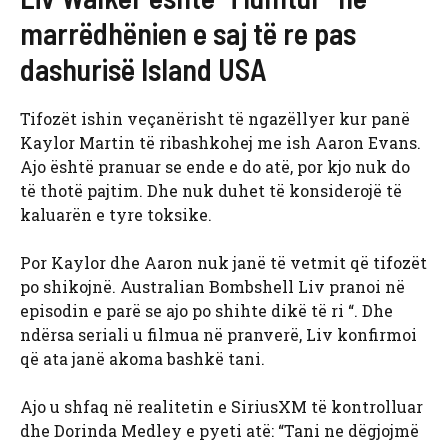
marrëdhënien e saj të re pas
dashurisë Island USA
Tifozët ishin veçanërisht të ngazëllyer kur panë
Kaylor Martin të ribashkohej me ish Aaron Evans.
Ajo është pranuar se ende e do atë, por kjo nuk do
të thotë pajtim. Dhe nuk duhet të konsiderojë të
kaluarën e tyre toksike.
Por Kaylor dhe Aaron nuk janë të vetmit që tifozët
po shikojnë. Australian Bombshell Liv pranoi në
episodin e parë se ajo po shihte dikë të ri “. Dhe
ndërsa seriali u filmua në pranverë, Liv konfirmoi
që ata janë akoma bashkë tani.
Ajo u shfaq në realitetin e SiriusXM të kontrolluar
dhe Dorinda Medley e pyeti atë: “Tani ne dëgjojmë