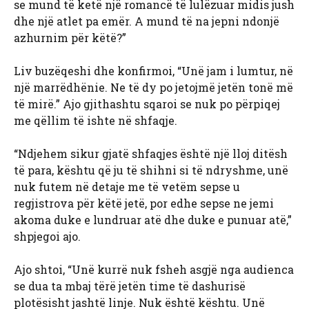
se mund të ketë një romancë të lulëzuar midis jush
dhe një atlet pa emër. A mund të na jepni ndonjë
azhurnim për këtë?”
Liv buzëqeshi dhe konfirmoi, “Unë jam i lumtur, në
një marrëdhënie. Ne të dy po jetojmë jetën tonë më
të mirë.” Ajo gjithashtu sqaroi se nuk po përpiqej
me qëllim të ishte në shfaqje.
“Ndjehem sikur gjatë shfaqjes është një lloj ditësh
të para, kështu që ju të shihni si të ndryshme, unë
nuk futem në detaje me të vetëm sepse u
regjistrova për këtë jetë, por edhe sepse ne jemi
akoma duke e lundruar atë dhe duke e punuar atë,”
shpjegoi ajo.
Ajo shtoi, “Unë kurrë nuk fsheh asgjë nga audienca
se dua ta mbaj tërë jetën time të dashurisë
plotësisht jashtë linje. Nuk është kështu. Unë