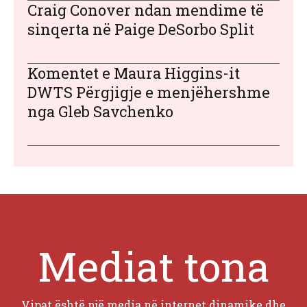
Craig Conover ndan mendime të
sinqerta në Paige DeSorbo Split
Komentet e Maura Higgins-it
DWTS Përgjigje e menjëhershme
nga Gleb Savchenko
Mediat tona
Vipat është një media në internet dinamike dhe