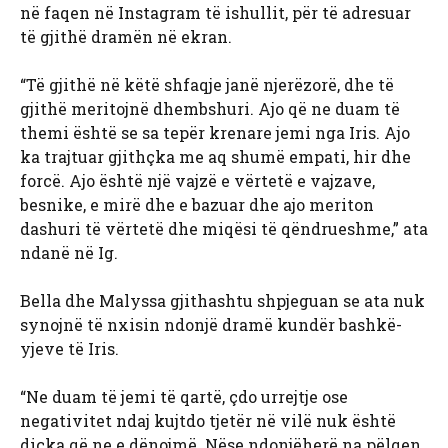
në faqen në Instagram të ishullit, për të adresuar
të gjithë dramën në ekran.
“Të gjithë në këtë shfaqje janë njerëzorë, dhe të
gjithë meritojnë dhembshuri. Ajo që ne duam të
themi është se sa tepër krenare jemi nga Iris. Ajo
ka trajtuar gjithçka me aq shumë empati, hir dhe
forcë. Ajo është një vajzë e vërtetë e vajzave,
besnike, e mirë dhe e bazuar dhe ajo meriton
dashuri të vërtetë dhe miqësi të qëndrueshme,” ata
ndanë në Ig.
Bella dhe Malyssa gjithashtu shpjeguan se ata nuk
synojnë të nxisin ndonjë dramë kundër bashkë-
yjeve të Iris.
“Ne duam të jemi të qartë, çdo urrejtje ose
negativitet ndaj kujtdo tjetër në vilë nuk është
diçka që ne e dënojmë. Nëse ndonjëherë na pëlqen