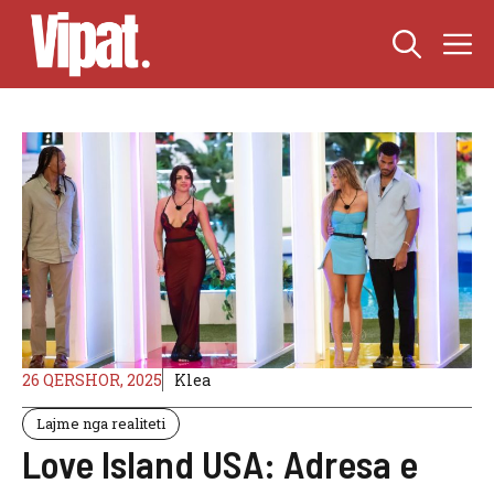
Skip
M
to
content
26 QERSHOR, 2025
Klea
Lajme nga realiteti
Love Island USA: Adresa e