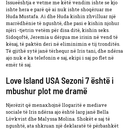
Issueështja e vetme me këtë vendim ishte se kjo
ishte hera e parë që ai nuk ishte shoqëruar me
Huda Mustafa. Ai dhe Huda kishin zhvilluar një
marrëdhënie të ngushtë, dhe pasi e kishin njohur
njëri -tjetrin vetëm për disa ditë, kishin seks.
Sidoqoftë, Jeremia u dërgua me irisin në vend të
kësaj, të paktën deri në eliminimin e tij tronditës.
Të gjithë sytë janë tërhequr në Iris tani, dhe ndërsa
ajo nuk e ka telefonin e saj, ekipi i saj po flet në
emër të saj.
Love Island USA Sezoni 7 është i
mbushur plot me dramë
Njerëzit që menaxhojnë llogaritë e mediave
sociale të Iris ndërsa ajo është larg janë Bella
Lövkvist dhe Malyssa Molina. Shokët e saj të
ngushtë, ata shkruan një deklaratë të përbashkët