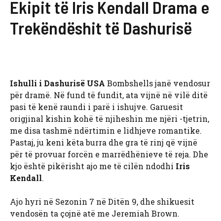
Ekipit të Iris Kendall Drama e
Trekëndëshit të Dashurisë
Ishulli i Dashurisë USA
Bombshells janë vendosur
për dramë. Në fund të fundit, ata vijnë në vilë ditë
pasi të kenë raundi i parë i ishujve. Garuesit
origjinal kishin kohë të njiheshin me njëri -tjetrin,
me disa tashmë ndërtimin e lidhjeve romantike.
Pastaj, ju keni këta burra dhe gra të rinj që vijnë
për të provuar forcën e marrëdhënieve të reja. Dhe
kjo është pikërisht ajo me të cilën ndodhi
Iris
Kendall
.
Ajo hyri në Sezonin 7 në Ditën 9, dhe shikuesit
vendosën ta çojnë atë me Jeremiah Brown.