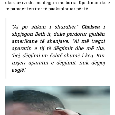
ekskluzivisht me dëgjim me burra. Kjo dinamikë e
re paraqet territor të paeksploruar për të.
“Ai po shkon i shurdhër,”
Chelsea
i
shpjegon Beth-it, duke përdorur gjuhën
amerikane të shenjave. “Ai më tregoi
aparatin e tij të dëgjimit dhe më tha,
‘hej, dëgjimi im është shumë i keq. Kur
nxjerr aparatin e dëgjimit, nuk dëgjoj
asgjë.’