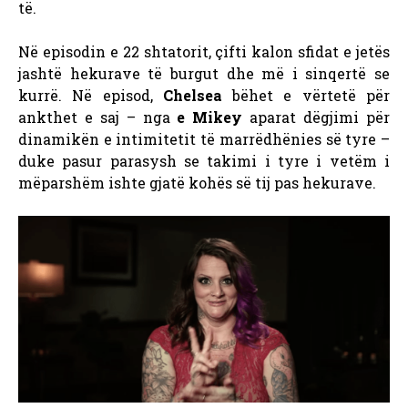
të.
Në episodin e 22 shtatorit, çifti kalon sfidat e jetës
jashtë hekurave të burgut dhe më i sinqertë se
kurrë. Në episod,
Chelsea
bëhet e vërtetë për
ankthet e saj – nga
e Mikey
aparat dëgjimi për
dinamikën e intimitetit të marrëdhënies së tyre –
duke pasur parasysh se takimi i tyre i vetëm i
mëparshëm ishte gjatë kohës së tij pas hekurave.