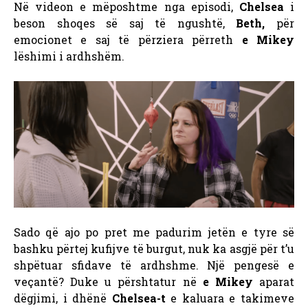
Në videon e mëposhtme nga episodi,
Chelsea
i
beson shoqes së saj të ngushtë,
Beth,
për
emocionet e saj të përziera përreth
e Mikey
lëshimi i ardhshëm.
Sado që ajo po pret me padurim jetën e tyre së
bashku përtej kufijve të burgut, nuk ka asgjë për t’u
shpëtuar sfidave të ardhshme. Një pengesë e
veçantë? Duke u përshtatur në
e Mikey
aparat
dëgjimi, i dhënë
Chelsea-t
e kaluara e takimeve