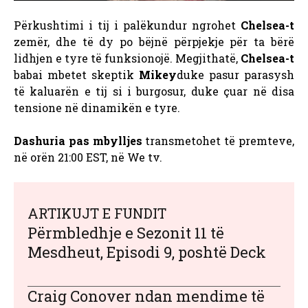
Përkushtimi i tij i palëkundur ngrohet
Chelsea-t
zemër, dhe të dy po bëjnë përpjekje për ta bërë
lidhjen e tyre të funksionojë. Megjithatë,
Chelsea-t
babai mbetet skeptik
Mikey
duke pasur parasysh
të kaluarën e tij si i burgosur, duke çuar në disa
tensione në dinamikën e tyre.
Dashuria pas mbylljes
transmetohet të premteve,
në orën 21:00 EST, në We tv.
ARTIKUJT E FUNDIT
Përmbledhje e Sezonit 11 të
Mesdheut, Episodi 9, poshtë Deck
Craig Conover ndan mendime të