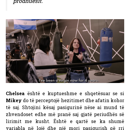
prodhuesit.
Chelsea
është e kuptueshme e shqetësuar se si
Mikey
do të perceptojë hezitimet dhe afatin kohor
të saj. Shtojini kësaj pasigurinë nëse ai mund të
zhvendoset edhe më pranë saj gjatë periudhës së
lirimit me kusht. Është e qartë se ka shumë
variabla në lojë dhe një mori pasigurish që rri