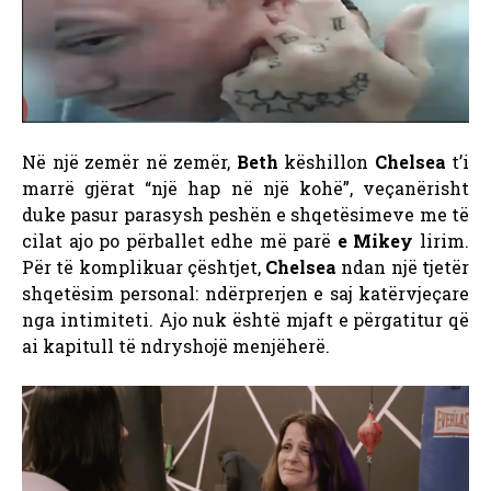
Në një zemër në zemër,
Beth
këshillon
Chelsea
t’i
marrë gjërat “një hap në një kohë”, veçanërisht
duke pasur parasysh peshën e shqetësimeve me të
cilat ajo po përballet edhe më parë
e Mikey
lirim.
Për të komplikuar çështjet,
Chelsea
ndan një tjetër
shqetësim personal: ndërprerjen e saj katërvjeçare
nga intimiteti. Ajo nuk është mjaft e përgatitur që
ai kapitull të ndryshojë menjëherë.