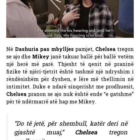
Në
Dashuria pas mbylljes
pamjet,
Chelsea
tregon
se ajo dhe
Mikey
janë takuar ballë për ballë vetëm
një herë më parë. Thjesht të qenit në praninë
fizike të njëri-tjetrit është tashmë një ndryshim i
rëndësishëm për dyshen, e lëre më thellimin në
intimitet. Duke e ndarë sinqerisht me prodhuesit,
Chelsea
pranon se ajo nuk është ende “e gatshme”
për të ndërmarrë atë hap me Mikey.
“Do të jetë, për shembull, katër deri në
gjashtë muaj,”
Chelsea
tregon