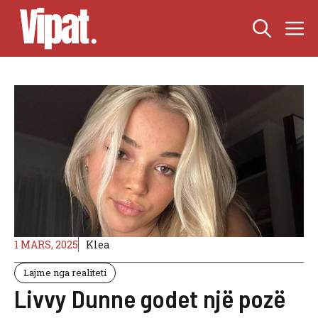
Skip
M
to
content
1 MARS, 2025
Klea
Lajme nga realiteti
Livvy Dunne godet një pozë