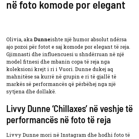
në foto komode por elegant
Olivia, aka
Dunne
ishte një humor absolut ndërsa
ajo pozoi për fotot e saj komode por elegant të reja.
Gjimnasti dhe influencuesi u shndërruan në një
model fitnesi dhe mbanin copa të reja nga
koleksioni krejt i ri i Vuori. Dunne dukej aq
mahnitëse sa kurrë në grupin e ri të gjallë të
markës së performancës që përbëhej nga një
sytjena dhe dollakë.
Livvy Dunne ‘Chillaxes’ në veshje të
performancës në foto të reja
Livvy Dunne mori në Instagram dhe hodhi foto të