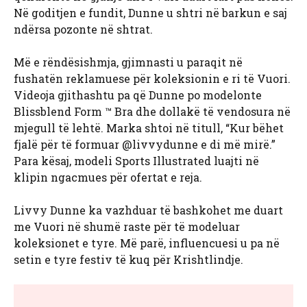
Në goditjen e fundit, Dunne u shtri në barkun e saj
ndërsa pozonte në shtrat.
Më e rëndësishmja, gjimnasti u paraqit në
fushatën reklamuese për koleksionin e ri të Vuori.
Videoja gjithashtu pa që Dunne po modelonte
Blissblend Form ™ Bra dhe dollakë të vendosura në
mjegull të lehtë. Marka shtoi në titull, “Kur bëhet
fjalë për të formuar @livvydunne e di më mirë.”
Para kësaj, modeli Sports Illustrated luajti në
klipin ngacmues për ofertat e reja.
Livvy Dunne ka vazhduar të bashkohet me duart
me Vuori në shumë raste për të modeluar
koleksionet e tyre. Më parë, influencuesi u pa në
setin e tyre festiv të kuq për Krishtlindje.