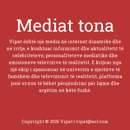
Mediat tona
Vipat është një media në internet dinamike dhe
në rritje, e kushtuar informimit dhe aktualitetit të
celebriteteve, personaliteteve mediatike dhe
emisioneve televizive të realitetit. E krijuar nga
një ekip i apasionuar në universin e njerëzve të
famshëm dhe televizionit të realitetit, platforma
jonë synon të bëhet përqëndrimi për lajme dhe
argëtim në këtë fushë.
Copyright © 2026 Vipat |
vipat@aol.com