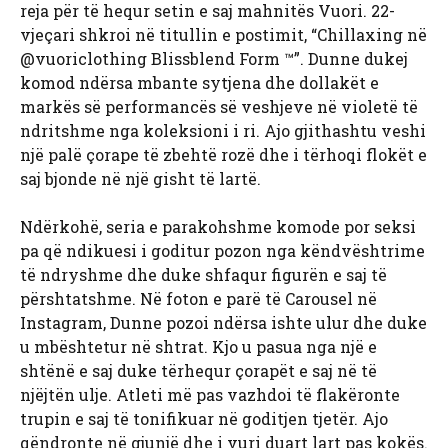
reja për të hequr setin e saj mahnitës Vuori. 22-
vjeçari shkroi në titullin e postimit, “Chillaxing në
@vuoriclothing Blissblend Form ™”. Dunne dukej
komod ndërsa mbante sytjena dhe dollakët e
markës së performancës së veshjeve në violetë të
ndritshme nga koleksioni i ri. Ajo gjithashtu veshi
një palë çorape të zbehtë rozë dhe i tërhoqi flokët e
saj bjonde në një gisht të lartë.
Ndërkohë, seria e parakohshme komode por seksi
pa që ndikuesi i goditur pozon nga këndvështrime
të ndryshme dhe duke shfaqur figurën e saj të
përshtatshme. Në foton e parë të Carousel në
Instagram, Dunne pozoi ndërsa ishte ulur dhe duke
u mbështetur në shtrat. Kjo u pasua nga një e
shtënë e saj duke tërhequr çorapët e saj në të
njëjtën ulje. Atleti më pas vazhdoi të flakëronte
trupin e saj të tonifikuar në goditjen tjetër. Ajo
qëndronte në gjunjë dhe i vuri duart lart pas kokës.