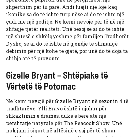
shpërthim për tu parë. Andi luajti një lojë kaq
ikonike sa do të ishte turp nëse ai do të ishte një
çudi me një goditje. Ne kemi nevojë për të në një
shfaqje tjetër realiteti. Unë besoj se ai do të ishte
një shtesë e shkëlqyeshme për familjen Tradhorët.
Dyshoj se ai do të ishte në gjendje të shmangë
dëbimin për një kohë të gjatë, por unë do të doja ta
shihja atë të provonte.
Gizelle Bryant – Shtëpiake të
Vërtetë të Potomac
Ne kemi nevojë për Gizelle Bryant në sezonin 4 të
tradhtarëve. Ylli Bravo është i njohur për
shkaktimin e dramës, duke e bërë atë një
përshtatje natyrale për The Peacock Show. Unë
nuk jam i sigurt në aftësinë e saj për të shuar