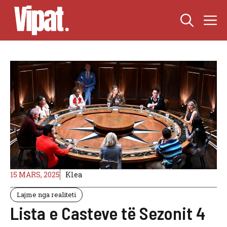
Skip
M
to
content
15 MARS, 2025
Klea
Lajme nga realiteti
Lista e Casteve të Sezonit 4