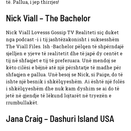
të. Pallua, i jep thirrjes!
Nick Viall – The Bachelor
Nick Viall Lovesss Gossip TV Realiteti siç duket
nga podcast -i i tij jashtëzakonisht i suksesshëm
The Viall Files. Ish -Bachelor pëlqen të shpërndajë
sjelljen e yjeve të realitetit dhe të japë dy centët e
tij në shfaqjet e tij të preferuara. Unë mendoj se
këto cilësi e bëjnë atë një përshtatje të madhe për
shfaqjen e pallua. Unë besoj se Nick, si Paige, do të
ishte një besnik i shkëlqyeshëm. Ai është një folës
i shkëlqyeshëm dhe nuk kam dyshim se ai do të
jetë në gjendje të lëkund lojtarët në tryezën e
rrumbullakët.
Jana Craig – Dashuri Island USA