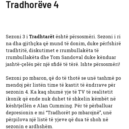
Tradhorëve 4
Sezoni 3 i
Tradhtarët
është përsosmëri. Sezoni i ri
na dha gjithçka që mund të donim, duke përfshirë
tradhtitë, diskutimet e rrumbullakëta të
rrumbullakëta dhe Tom Sandoval duke kënduar
jashtë-çelës për një sfidë të tërë. Ishte përsosmëri!
Sezoni po mbaron, që do të thotë se unë tashmë po
mendoj për listën time të kastit të ëndrrave për
sezonin 4. Ka kaq shumë yje të TV të realitetit
ikonik që ende nuk duhet të shkelin këmbët në
kështjellën e Alan Cumming. Për të përballuar
depresionin e mi “Tradhorët po mbarojnë”, unë
përpilova një listë të yjeve që dua të shoh në
sezonin e ardhshëm.