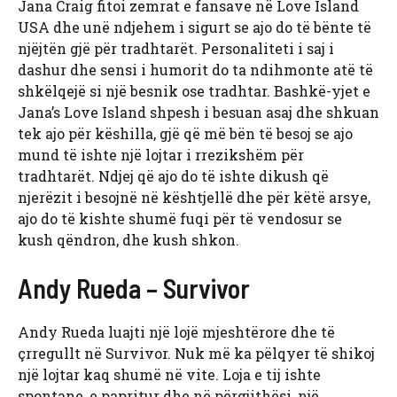
Jana Craig fitoi zemrat e fansave në Love Island
USA dhe unë ndjehem i sigurt se ajo do të bënte të
njëjtën gjë për tradhtarët. Personaliteti i saj i
dashur dhe sensi i humorit do ta ndihmonte atë të
shkëlqejë si një besnik ose tradhtar. Bashkë-yjet e
Jana’s Love Island shpesh i besuan asaj dhe shkuan
tek ajo për këshilla, gjë që më bën të besoj se ajo
mund të ishte një lojtar i rrezikshëm për
tradhtarët. Ndjej që ajo do të ishte dikush që
njerëzit i besojnë në kështjellë dhe për këtë arsye,
ajo do të kishte shumë fuqi për të vendosur se
kush qëndron, dhe kush shkon.
Andy Rueda – Survivor
Andy Rueda luajti një lojë mjeshtërore dhe të
çrregullt në Survivor. Nuk më ka pëlqyer të shikoj
një lojtar kaq shumë në vite. Loja e tij ishte
spontane, e papritur dhe në përgjithësi, një