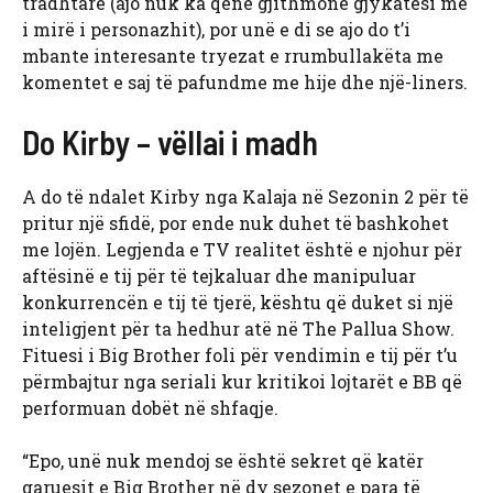
tradhtarë (ajo nuk ka qenë gjithmonë gjykatësi më
i mirë i personazhit), por unë e di se ajo do t’i
mbante interesante tryezat e rrumbullakëta me
komentet e saj të pafundme me hije dhe një-liners.
Do Kirby – vëllai i madh
A do të ndalet Kirby nga Kalaja në Sezonin 2 për të
pritur një sfidë, por ende nuk duhet të bashkohet
me lojën. Legjenda e TV realitet është e njohur për
aftësinë e tij për të tejkaluar dhe manipuluar
konkurrencën e tij të tjerë, kështu që duket si një
inteligjent për ta hedhur atë në The Pallua Show.
Fituesi i Big Brother foli për vendimin e tij për t’u
përmbajtur nga seriali kur kritikoi lojtarët e BB që
performuan dobët në shfaqje.
“Epo, unë nuk mendoj se është sekret që katër
garuesit e Big Brother në dy sezonet e para të