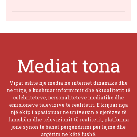
Mediat tona
Vipat është një media në internet dinamike dhe
në rritje, e kushtuar informimit dhe aktualitetit të
celebriteteve, personaliteteve mediatike dhe
emisioneve televizive të realitetit. E krijuar nga
një ekip i apasionuar në universin e njerëzve të
famshëm dhe televizionit të realitetit, platforma
jonë synon të bëhet përqëndrimi për lajme dhe
argëtim në këtë fushë.