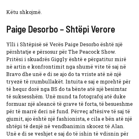
Këtu shkojmë.
Paige Desorbo – Shtëpi Verore
Ylli i Shtëpisë së Verës Paige Desorbo është një
përshtatje e përsosur për The Peacock Show.
Pritësi i skuadrës Giggly është e përgatitur mirë
në artin e konfrontimit nga shumë vite të saj në
Bravo dhe unë e di se ajo do ta vriste atë në një
tryezë të rrumbullakët. Intuita e saj e mprehtë për
të hequr dorë nga BS do ta bënte atë një besimtar
të suksesshëm. Unë mund ta fotografoj atë duke
formuar një aleancë të grave të forta, të besueshme
për të marrë deri në fund. Përveç aftësive të saj të
gjumit, ajo është një fashionista, e cila e bën atë një
shtëpi të denjë në vendbanimin skocez të Alan.
Unë e di se veshjet e saj do të ishin të vdisnin për