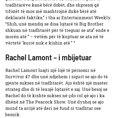
tradhtarëve kanë bërë dobët, dhe shpresoj që
tifozët të mos më mashtrojnë duke bërë atë
deklaratë faktike,” i tha ai Entertainment Weekly.
“Shih, unë mendoj se disa lojtarë të Big Brother
shkuan në tradhtarët për të treguar se ata” ende e
morën atë ” – vetëm për të kuptuar se ata në të
vërtetë ‘kurrë nuk e kishin atë.” “
Rachel Lamont – i mbijetuar
Rachel Lamont luajti një lojë të përsosur në
Survivor 47 dhe unë ndjehem i sigurt se ajo do të
gjente sukses në tradhtarët. Ajo është një master
strateg dhe di të lexojë lojtarët e saj. Unë besoj se
Rachel do të kishte sukses në çdo rol që ajo i ka
dhënë në The Peacock Show. Unë dyshoj se ajo
mund ta arrijë atë deri në fund si tradhtar ose
besnik.