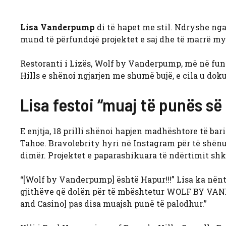
Lisa Vanderpump
di të hapet me stil. Ndryshe nga
mund të përfundojë projektet e saj dhe të marrë m
Restoranti i Lizës, Wolf by Vanderpump, më në fund
Hills e shënoi ngjarjen me shumë bujë, e cila u doku
Lisa festoi “muaj të punës së
E enjtja, 18 prilli shënoi hapjen madhështore të b
Tahoe. Bravolebrity hyri në Instagram për të shënua
dimër. Projektet e paparashikuara të ndërtimit sh
“[Wolf by Vanderpump] është Hapur!!!” Lisa ka nëntit
gjithëve që dolën për të mbështetur WOLF BY VAN
and Casino] pas disa muajsh punë të palodhur.”