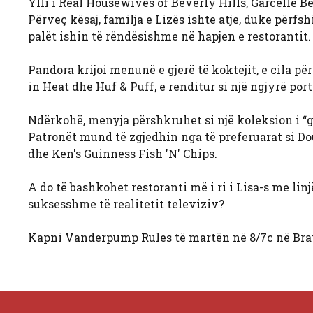
Ylli i Real Housewives of Beverly Hills, Garcelle B
Përveç kësaj, familja e Lizës ishte atje, duke për
palët ishin të rëndësishme në hapjen e restorantit.
Pandora krijoi menunë e gjerë të koktejit, e cila p
in Heat dhe Huf & Puff, e renditur si një ngjyrë port
Ndërkohë, menyja përshkruhet si një koleksion i “
Patronët mund të zgjedhin nga të preferuarat si D
dhe Ken's Guinness Fish 'N' Chips.
A do të bashkohet restoranti më i ri i Lisa-s me l
suksesshme të realitetit televiziv?
Kapni Vanderpump Rules të martën në 8/7c në Bra