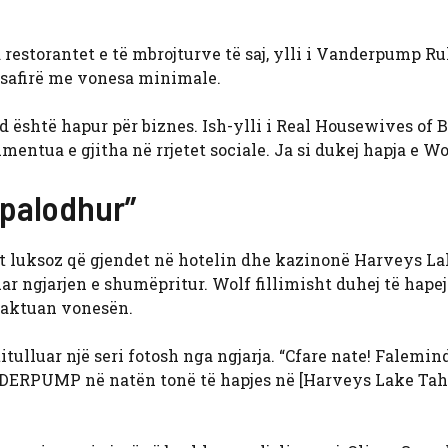
 restorantet e të mbrojturve të saj, ylli i Vanderpump Ru
ysafirë me vonesa minimale.
 është hapur për biznes. Ish-ylli i Real Housewives of 
mentua e gjitha në rrjetet sociale. Ja si dukej hapja e Wo
 palodhur”
arit luksoz që gjendet në hotelin dhe kazinonë Harveys L
r ngjarjen e shumëpritur. Wolf fillimisht duhej të hapej
kaktuan vonesën.
ulluar një seri fotosh nga ngjarja. “Cfare nate! Falemind
DERPUMP në natën tonë të hapjes në [Harveys Lake Tah