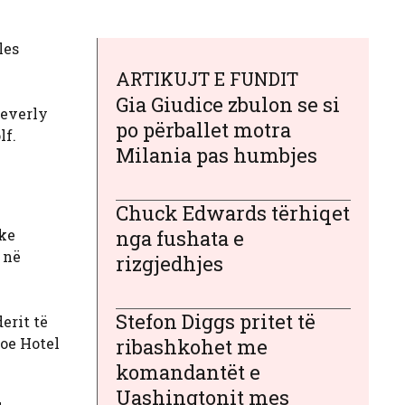
les
ARTIKUJT E FUNDIT
Gia Giudice zbulon se si
Beverly
po përballet motra
lf.
Milania pas humbjes
Chuck Edwards tërhiqet
ake
nga fushata e
 në
rizgjedhjes
Stefon Diggs pritet të
erit të
oe Hotel
ribashkohet me
komandantët e
Uashingtonit mes