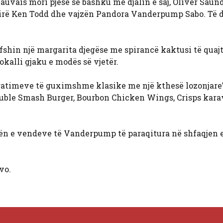
eauvais mori pjesë së bashku me djalin e saj, Oliver Saund
fshirë Ken Todd dhe vajzën Pandora Vanderpump Sabo. Të 
ërfshin një margarita djegëse me spirancë kaktusi të quaj
okalli gjaku e modës së vjetër.
gatimeve të guximshme klasike me një kthesë lozonjare”
ouble Smash Burger, Bourbon Chicken Wings, Crisps kar
injën e vendeve të Vanderpump të paraqitura në shfaqjen 
vo.