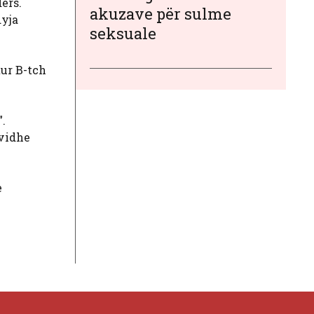
ers.
akuzave për sulme
dyja
seksuale
tur B-tch
.
avidhe
e