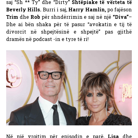
saj “Sh ** Ty” dhe “Dirty”
Shtëpiake të vërteta të
Beverly Hills.
Burri i saj,
Harry Hamlin,
po fajëson
Trim
dhe
Rob
për shndërrimin e saj në një
“Diva”
–
Dhe ai bën shaka për të pasur “avokatin e tij të
divorcit në shpejtësinë e shpejtë” pas gjithë
dramës në podcast -in e tyre të ri!
Në një vrojtim për episodin e parë,
Lisa
dhe