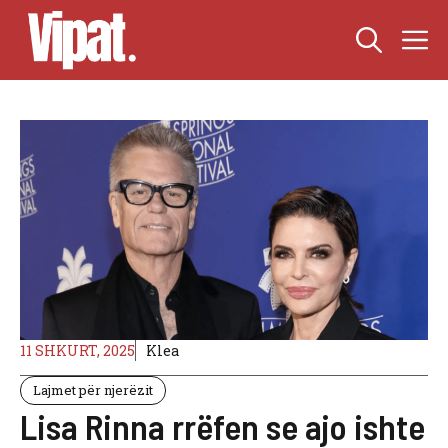
Skip
M
to
content
11 SHKURT, 2025
Klea
Lajmet për njerëzit
Lisa Rinna rrëfen se ajo ishte