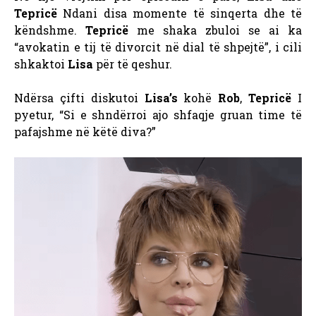
Tepricë
Ndani disa momente të sinqerta dhe të
këndshme.
Tepricë
me shaka zbuloi se ai ka
“avokatin e tij të divorcit në dial të shpejtë”, i cili
shkaktoi
Lisa
për të qeshur.
Ndërsa çifti diskutoi
Lisa’s
kohë
Rob
,
Tepricë
I
pyetur, “Si e shndërroi ajo shfaqje gruan time të
pafajshme në këtë diva?”