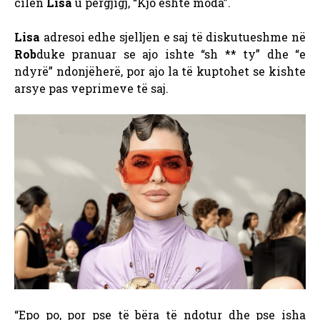
cilën
Lisa
u përgjigj, “Kjo është moda”.
Lisa
adresoi edhe sjelljen e saj të diskutueshme në
Rob
duke pranuar se ajo ishte “sh ** ty” dhe “e
ndyrë” ndonjëherë, por ajo la të kuptohet se kishte
arsye pas veprimeve të saj.
“Epo po, por pse të bëra të ndotur dhe pse isha