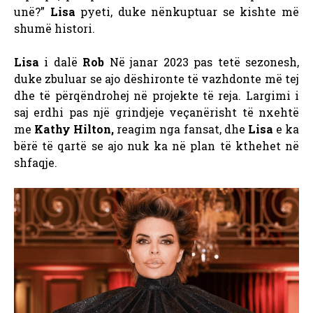
unë?”
Lisa
pyeti, duke nënkuptuar se kishte më
shumë histori.
Lisa
i dalë
Rob
Në janar 2023 pas tetë sezonesh,
duke zbuluar se ajo dëshironte të vazhdonte më tej
dhe të përqëndrohej në projekte të reja. Largimi i
saj erdhi pas një grindjeje veçanërisht të nxehtë
me
Kathy Hilton,
reagim nga fansat, dhe
Lisa
e ka
bërë të qartë se ajo nuk ka në plan të kthehet në
shfaqje.