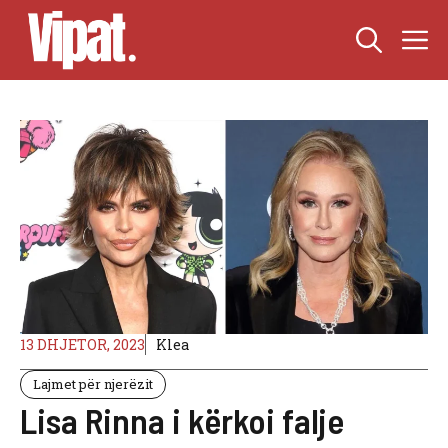
Skip
M
to
content
13 DHJETOR, 2023
Klea
Lajmet për njerëzit
Lisa Rinna i kërkoi falje