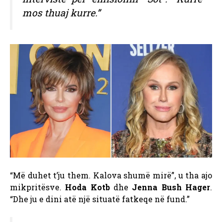
mos thuaj kurre.”
“Më duhet t’ju them. Kalova shumë mirë”, u tha ajo
mikpritësve.
Hoda Kotb
dhe
Jenna Bush Hager
.
“Dhe ju e dini atë një situatë fatkeqe në fund.”