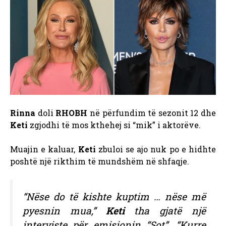
Rinna
doli
RHOBH
në përfundim të sezonit 12 dhe
Keti
zgjodhi të mos kthehej si “mik” i aktorëve.
Muajin e kaluar,
Keti
zbuloi se ajo nuk po e hidhte
poshtë një rikthim të mundshëm në shfaqje.
“Nëse do të kishte kuptim … nëse më
pyesnin mua,”
Keti
tha gjatë një
interviste për emisionin “Sot”. “Kurre