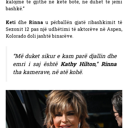
kalojmë të gjithë në këtë botë, ne duhet të jemi
bashkë.”
Keti
dhe
Rinna
u përballën gjatë ribashkimit të
Sezonit 12 pas një udhëtimi të aktorëve në Aspen,
Kolorado doli jashtë binarëve.
“Më duket sikur e kam parë djallin dhe
emri i saj është
Kathy Hilton
,”
Rinna
tha kamerave, në atë kohë.