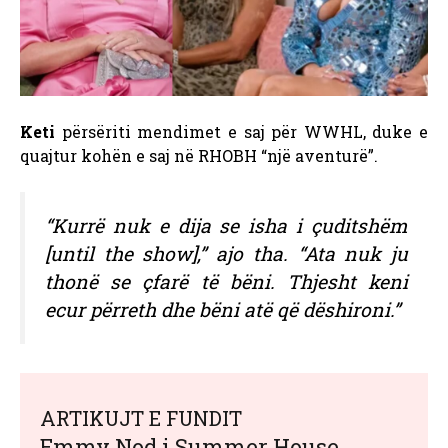
Keti
përsëriti mendimet e saj për WWHL, duke e
quajtur kohën e saj në RHOBH “një aventurë”.
“Kurrë nuk e dija se isha i çuditshëm
[until the show],” ajo tha. “Ata nuk ju
thonë se çfarë të bëni. Thjesht keni
ecur përreth dhe bëni atë që dëshironi.”
ARTIKUJT E FUNDIT
Emmy Nod i Summer House