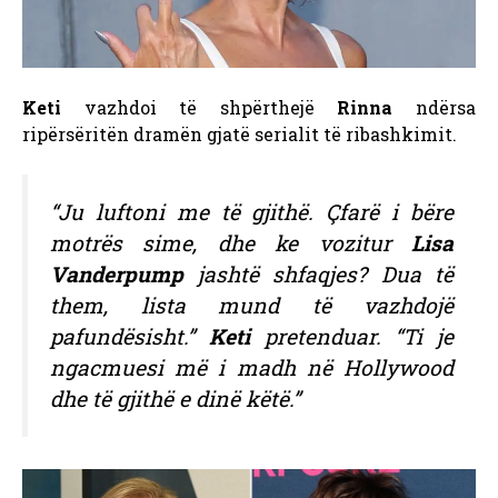
Keti
vazhdoi të shpërthejë
Rinna
ndërsa
ripërsëritën dramën gjatë serialit të ribashkimit.
“Ju luftoni me të gjithë. Çfarë i bëre
motrës sime, dhe ke vozitur
Lisa
Vanderpump
jashtë shfaqjes? Dua të
them, lista mund të vazhdojë
pafundësisht.”
Keti
pretenduar. “Ti je
ngacmuesi më i madh në Hollywood
dhe të gjithë e dinë këtë.”