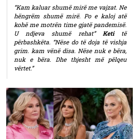
“Kam kaluar shumë mirë me vajzat. Ne
hëngrëm shumë mirë. Po e kaloj atë
kohë me motrën time gjatë pandemisë.
U ndjeva shumë rehat”
Keti
të
përbashkëta. “Nëse do të doja të vishja
grim. kam vënë disa. Nëse nuk e bëra,
nuk e bëra. Dhe thjesht më pëlqeu
vërtet.”