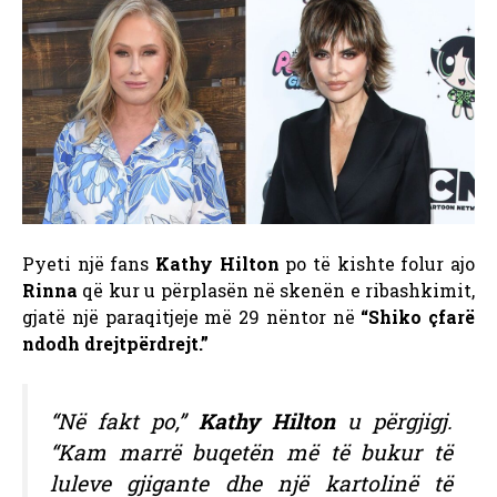
Pyeti një fans
Kathy Hilton
po të kishte folur ajo
Rinna
që kur u përplasën në skenën e ribashkimit,
gjatë një paraqitjeje më 29 nëntor në
“Shiko çfarë
ndodh drejtpërdrejt.”
“Në fakt po,”
Kathy Hilton
u përgjigj.
“Kam marrë buqetën më të bukur të
luleve gjigante dhe një kartolinë të