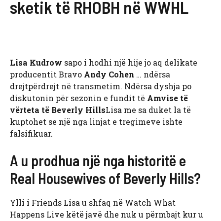
sketik të RHOBH në WWHL
Lisa Kudrow
sapo i hodhi një hije jo aq delikate
producentit Bravo
Andy Cohen
… ndërsa
drejtpërdrejt në transmetim. Ndërsa dyshja po
diskutonin për sezonin e fundit të
Amvise të
vërteta të Beverly Hills
Lisa me sa duket la të
kuptohet se një nga linjat e tregimeve ishte
falsifikuar.
A u prodhua një nga historitë e
Real Housewives of Beverly Hills?
Ylli i Friends Lisa u shfaq në Watch What
Happens Live këtë javë dhe nuk u përmbajt kur u