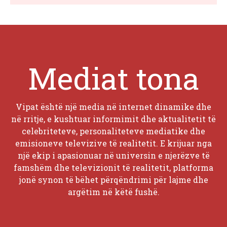
Mediat tona
Vipat është një media në internet dinamike dhe
në rritje, e kushtuar informimit dhe aktualitetit të
celebriteteve, personaliteteve mediatike dhe
emisioneve televizive të realitetit. E krijuar nga
një ekip i apasionuar në universin e njerëzve të
famshëm dhe televizionit të realitetit, platforma
jonë synon të bëhet përqëndrimi për lajme dhe
argëtim në këtë fushë.