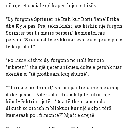
në rrjetet sociale që kapën hijen e Lizës.
“Dy furgona Sprinter në Itali kur Dorit ‘lanë’ Erika
dhe Kyle pas. Pra, teknikisht, ata kishin një furgon
Sprinter për t’i marrë përsëri,” komentoi një
person. “Skena ishte e shkruar është ajo që ajo po lë
të kuptohet.”
“Po Lisa!! Kishte dy furgona në Itali kur ata
“mbetën”,” tha një tjetër shikues, duke e përshkruar
skenën si “të prodhuara kaq shumë”.
“Thirrja e prodhimit,” shtoi një i tretë me një emoji
duke qeshur. Ndërkohë, dikush tjetër ofroi një
këndvështrim tjetër. “Dua të them, a mendoi
dikush se ata ishin bllokuar kur një ekip i tërë
kamerash po i filmonte?” Mjaft e drejtë.