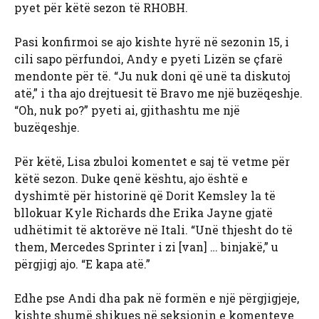
pyet për këtë sezon të RHOBH.
Pasi konfirmoi se ajo kishte hyrë në sezonin 15, i
cili sapo përfundoi, Andy e pyeti Lizën se çfarë
mendonte për të. “Ju nuk doni që unë ta diskutoj
atë,” i tha ajo drejtuesit të Bravo me një buzëqeshje.
“Oh, nuk po?” pyeti ai, gjithashtu me një
buzëqeshje.
Për këtë, Lisa zbuloi komentet e saj të vetme për
këtë sezon. Duke qenë kështu, ajo është e
dyshimtë për historinë që Dorit Kemsley la të
bllokuar Kyle Richards dhe Erika Jayne gjatë
udhëtimit të aktorëve në Itali. “Unë thjesht do të
them, Mercedes Sprinter i zi [van] … binjakë,” u
përgjigj ajo. “E kapa atë.”
Edhe pse Andi dha pak në formën e një përgjigjeje,
kishte shumë shikues në seksionin e komenteve