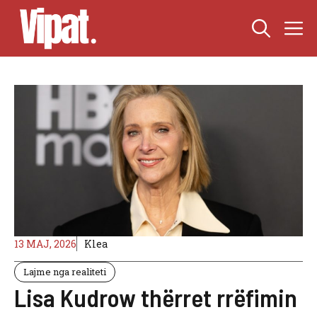
Skip
M
to
content
13 MAJ, 2026
Klea
Lajme nga realiteti
Lisa Kudrow thërret rrëfimin