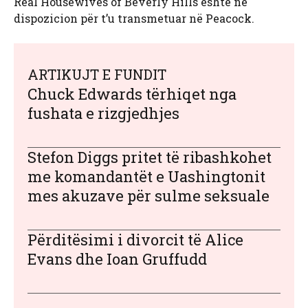
Real Housewives of Beverly Hills është në
dispozicion për t’u transmetuar në Peacock.
ARTIKUJT E FUNDIT
Chuck Edwards tërhiqet nga
fushata e rizgjedhjes
Stefon Diggs pritet të ribashkohet
me komandantët e Uashingtonit
mes akuzave për sulme seksuale
Përditësimi i divorcit të Alice
Evans dhe Ioan Gruffudd